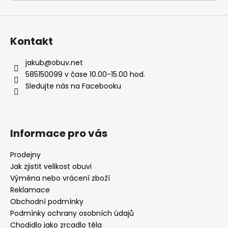
a
j
í
Kontakt
t
?
jakub
@
obuv.net
585150099 v čase 10.00-15.00 hod.
Sledujte nás na Facebooku
HLEDAT
Informace pro vás
Prodejny
D
Jak zjistit velikost obuvi
o
Výměna nebo vrácení zboží
p
Reklamace
o
Obchodní podmínky
r
Podmínky ochrany osobních údajů
u
Chodidlo jako zrcadlo těla