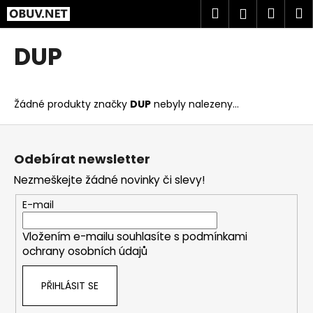
K
Přejít
Hledat
Náku
M
Přihlášen
na
o
obsah
Zpět
Zpět
košík
š
DUP
í
C
k
o
Žádné produkty značky
DUP
nebyly nalezeny...
p
o
Z
t
á
Odebírat newsletter
ř
p
Nezmeškejte žádné novinky či slevy!
e
a
b
t
E-mail
u
í
j
Vložením e-mailu souhlasíte s
podmínkami
ochrany osobních údajů
e
t
PŘIHLÁSIT SE
e
n