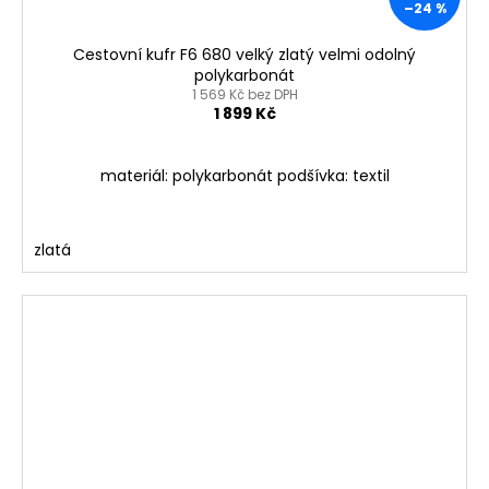
–24 %
Cestovní kufr F6 680 velký zlatý velmi odolný
polykarbonát
1 569 Kč bez DPH
1 899 Kč
materiál: polykarbonát podšívka: textil
zlatá