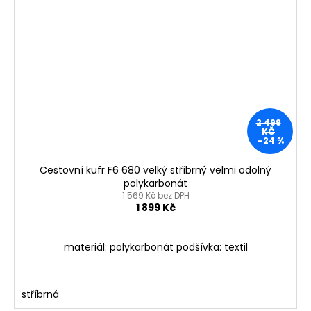
2 499
KČ
–24 %
Cestovní kufr F6 680 velký stříbrný velmi odolný
polykarbonát
1 569 Kč bez DPH
1 899 Kč
materiál: polykarbonát podšívka: textil
stříbrná