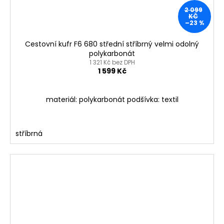
2 099
KČ
–23 %
Cestovní kufr F6 680 střední stříbrný velmi odolný
polykarbonát
1 321 Kč bez DPH
1 599 Kč
materiál: polykarbonát podšívka: textil
stříbrná