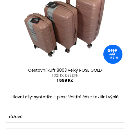
č
u
j
e
m
e
KORKOVÝ
2 199
NAZOUVÁK
KČ
–27 %
JEDNOPÁSKOVÝ
215201
-
Cestovní kufr 8803 velký ROSE GOLD
KORKÁČ
1 321 Kč bez DPH
1 599 Kč
599
Kč
Původně:
699
Hlavní díly: syntetika - plast Vnitřní část: textilní výplň
Kč
růžová