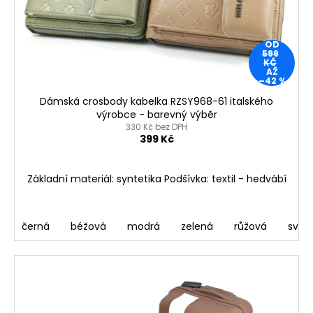
o
t
a
d
ů
j
u
OD
í
599
k
KČ
t
AŽ
t
–42 %
?
ů
Dámská crosbody kabelka RZSY968-61 italského
výrobce - barevný výběr
330 Kč bez DPH
399 Kč
HLEDAT
Základní materiál: syntetika Podšívka: textil - hedvábí
D
černá
béžová
modrá
zelená
růžová
svět
o
p
o
r
u