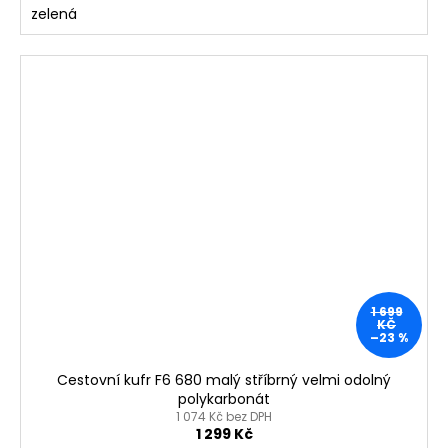
zelená
1 699
KČ
–23 %
Cestovní kufr F6 680 malý stříbrný velmi odolný
polykarbonát
1 074 Kč bez DPH
1 299 Kč