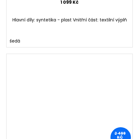
1 099 Kč
Hlavní díly: syntetika - plast Vnitřní část: textilní výplň
šedá
2 499
KČ