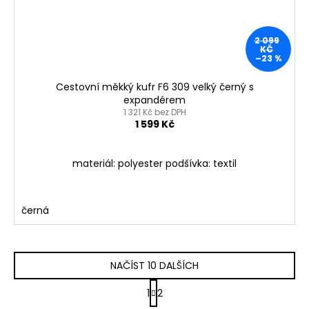
2 099
KČ
–23 %
Cestovní měkký kufr F6 309 velký černý s
expandérem
1 321 Kč bez DPH
1 599 Kč
materiál: polyester podšívka: textil
černá
NAČÍST 10 DALŠÍCH
S
1
2
t
O