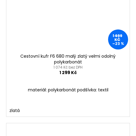
1 699
KČ
–23 %
Cestovní kufr F6 680 malý zlatý velmi odolný
polykarbonát
1 074 Kč bez DPH
1 299 Kč
materiál: polykarbonát podšívka: textil
zlatá