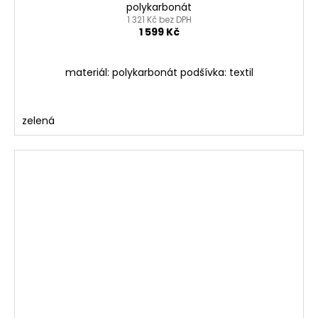
polykarbonát
1 321 Kč bez DPH
1 599 Kč
materiál: polykarbonát podšívka: textil
zelená