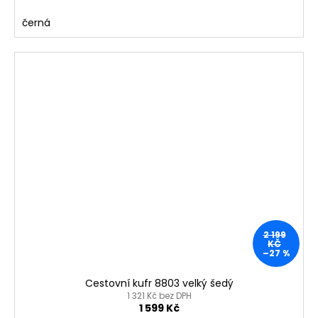
černá
2 199
KČ
–27 %
Cestovní kufr 8803 velký šedý
1 321 Kč bez DPH
1 599 Kč