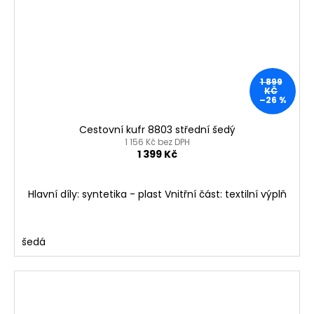
1 899
KČ
–26 %
Cestovní kufr 8803 střední šedý
1 156 Kč bez DPH
1 399 Kč
Hlavní díly: syntetika - plast Vnitřní část: textilní výplň
šedá