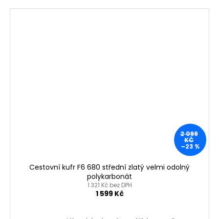
2 099
KČ
–23 %
Cestovní kufr F6 680 střední zlatý velmi odolný
polykarbonát
1 321 Kč bez DPH
1 599 Kč