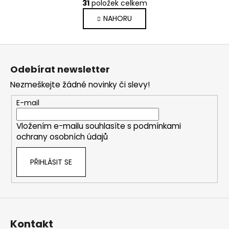
r
31
položek celkem
v
á
NAHORU
l
n
k
á
o
d
Z
v
a
á
á
c
Odebírat newsletter
n
p
í
í
Nezmeškejte žádné novinky či slevy!
p
a
r
t
E-mail
v
í
k
Vložením e-mailu souhlasíte s
podmínkami
y
ochrany osobních údajů
v
ý
PŘIHLÁSIT SE
p
i
s
u
Kontakt