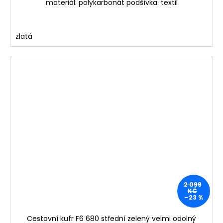
materiál: polykarbonát podšívka: textil
zlatá
2 099
KČ
–23 %
Cestovní kufr F6 680 střední zelený velmi odolný