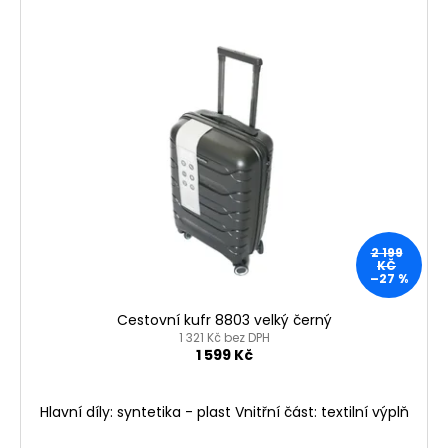
2 199
KČ
–27 %
Cestovní kufr 8803 velký černý
1 321 Kč bez DPH
1 599 Kč
Hlavní díly: syntetika - plast Vnitřní část: textilní výplň