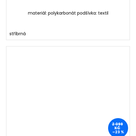
materiál: polykarbonát podšívka: textil
stříbrná
2 099
KČ
–23 %