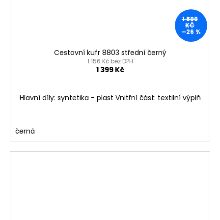
1 899
KČ
–26 %
Cestovní kufr 8803 střední černý
1 156 Kč bez DPH
1 399 Kč
Hlavní díly: syntetika - plast Vnitřní část: textilní výplň
černá