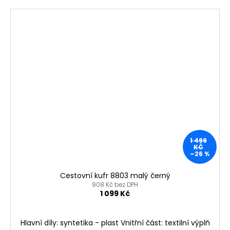
1 499
KČ
–26 %
Cestovní kufr 8803 malý černý
908 Kč bez DPH
1 099 Kč
Hlavní díly: syntetika - plast Vnitřní část: textilní výplň