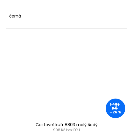
černá
1 499
KČ
–26 %
Cestovní kufr 8803 malý šedý
908 Kč bez DPH