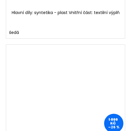
Hlavní díly: syntetika - plast Vnitřní část: textilní výplň
šedá
1 899
KČ
–26 %