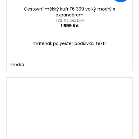
Cestovní měkký kufr F6 309 velký modrý s
expandérem
1 321 Kč bez DPH
1 599 Kč
materiál: polyester podšívka: textil
modrá