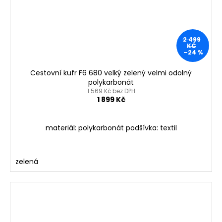
2 499
KČ
–24 %
Cestovní kufr F6 680 velký zelený velmi odolný
polykarbonát
1 569 Kč bez DPH
1 899 Kč
materiál: polykarbonát podšívka: textil
zelená