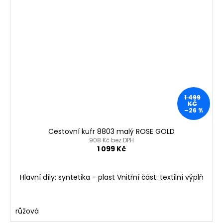
1 499
KČ
–26 %
Cestovní kufr 8803 malý ROSE GOLD
908 Kč bez DPH
1 099 Kč
Hlavní díly: syntetika - plast Vnitřní část: textilní výplň
růžová