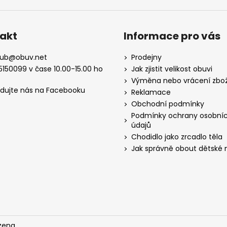
akt
Informace pro vás
kub
@
obuv.net
Prodejny
5150099 v čase 10.00-15.00 ho
Jak zjistit velikost obuvi
Výměna nebo vrácení zbož
edujte nás na Facebooku
Reklamace
Obchodní podmínky
Podmínky ochrany osobní
údajů
Chodidlo jako zrcadlo těla
Jak správně obout dětské 
zena.