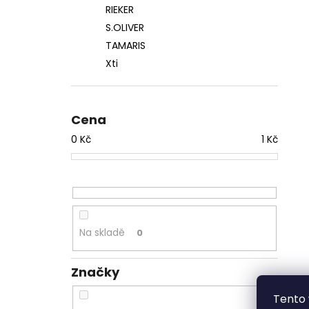
RIEKER
S.OLIVER
TAMARIS
Xti
Cena
0
Kč
1
Kč
Na skladě
0
Značky
Tento 