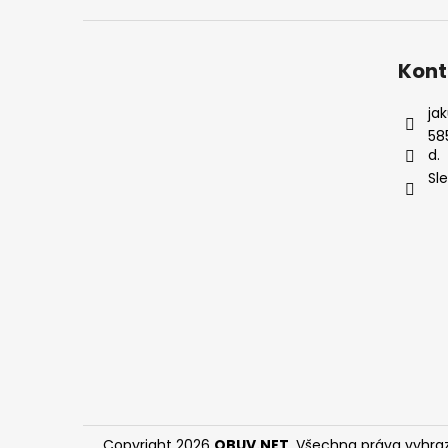
Kont
ja
58
d.
Sl
Copyright 2026
OBUV.NET
. Všechna práva vyhra