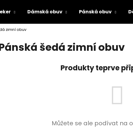
ieker
Dámská obuv
Pánská obuv
D
dá zimní obuv
Co potřebujete najít?
Pánská šedá zimní obuv
HLEDAT
Produkty teprve př
Doporučujeme
Můžete se ale podívat na o
PÁNSKÉ SANDÁLY KEEN NEWPORT BISON
DÁMSKÉ NAZOUV