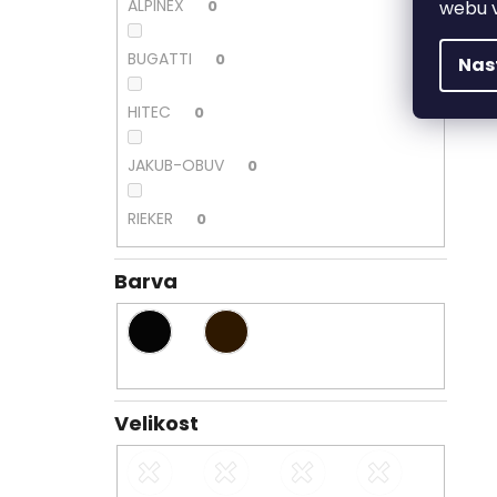
ALPINEX
webu v
0
BUGATTI
0
Nas
HITEC
0
JAKUB-OBUV
0
RIEKER
0
Barva
Velikost