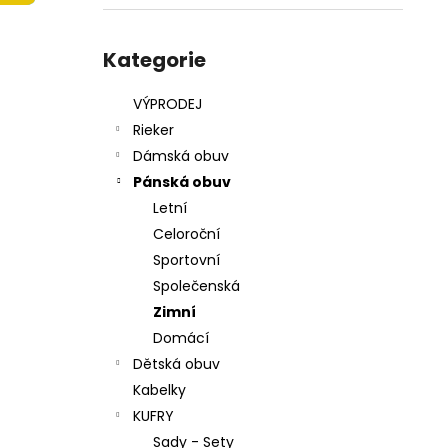
215201 - KORKÁČ
l
599 Kč
Přeskočit
Původně:
699 Kč
kategorie
Kategorie
VÝPRODEJ
Rieker
Dámská obuv
Pánská obuv
Letní
Celoroční
Sportovní
Společenská
Zimní
Domácí
Dětská obuv
Kabelky
KUFRY
Sady - Sety