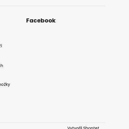
Facebook
í
ch
nožky
Vytvořil Shoptet