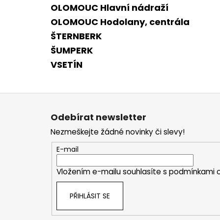
OLOMOUC Hlavní nádraží
OLOMOUC Hodolany, centrála
ŠTERNBERK
ŠUMPERK
VSETÍN
Z
á
Odebírat newsletter
p
Nezmeškejte žádné novinky či slevy!
a
t
E-mail
í
Vložením e-mailu souhlasíte s
podmínkami o
PŘIHLÁSIT SE