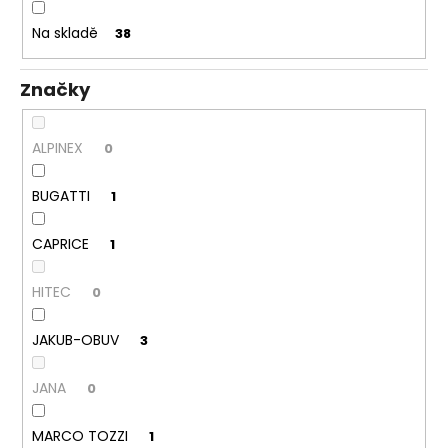
k
a
t
Na skladě
38
j
ů
í
Značky
t
?
ALPINEX
0
BUGATTI
1
HLEDAT
CAPRICE
1
HITEC
0
D
o
JAKUB-OBUV
3
p
o
JANA
0
r
u
MARCO TOZZI
1