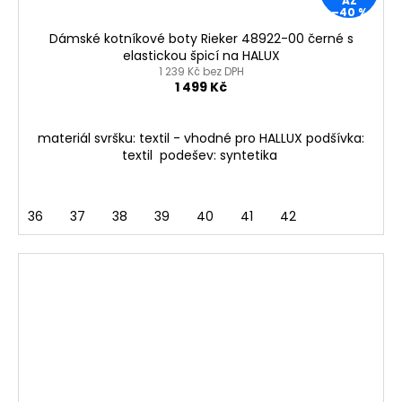
AŽ
–40 %
Dámské kotníkové boty Rieker 48922-00 černé s
elastickou špicí na HALUX
1 239 Kč bez DPH
1 499 Kč
materiál svršku: textil - vhodné pro HALLUX podšívka:
textil podešev: syntetika
36
37
38
39
40
41
42