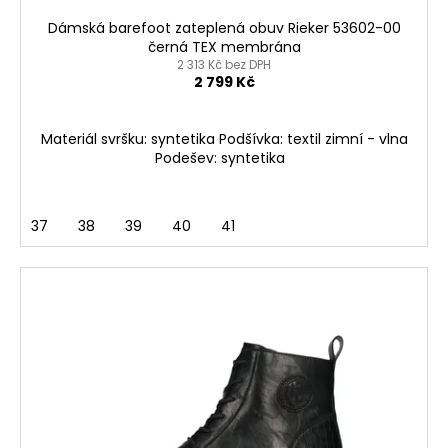
ů
Dámská barefoot zateplená obuv Rieker 53602-00
černá TEX membrána
2 313 Kč bez DPH
2 799 Kč
Materiál svršku: syntetika Podšívka: textil zimní - vlna
Podešev: syntetika
37
38
39
40
41