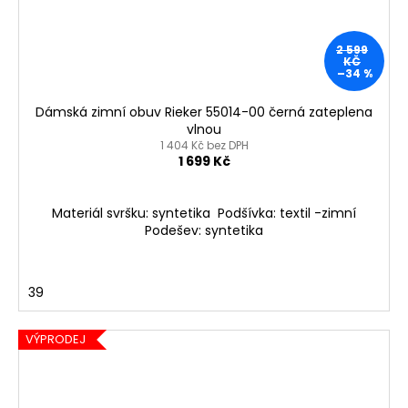
2 599
KČ
–34 %
Dámská zimní obuv Rieker 55014-00 černá zateplena
vlnou
1 404 Kč bez DPH
1 699 Kč
Materiál svršku: syntetika Podšívka: textil -zimní
Podešev: syntetika
39
VÝPRODEJ