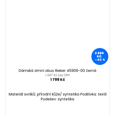
2 999
KČ
–40 %
Dámská zimní obuv Rieker 45906-00 černá
1 487 Kč bez DPH
1 799 Kč
Materiál svršků: přírodní kůže/ syntetika Podšívka: textil
Podešev: syntetika