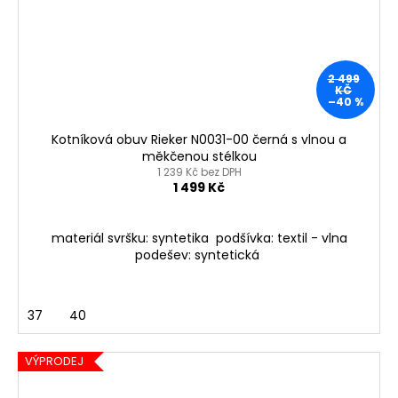
2 499
KČ
–40 %
Kotníková obuv Rieker N0031-00 černá s vlnou a
měkčenou stélkou
1 239 Kč bez DPH
1 499 Kč
materiál svršku: syntetika podšívka: textil - vlna
podešev: syntetická
37
40
VÝPRODEJ