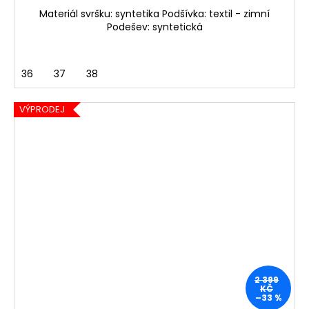
Materiál svršku: syntetika Podšívka: textil - zimní
Podešev: syntetická
36
37
38
VÝPRODEJ
2 399
KČ
–33 %