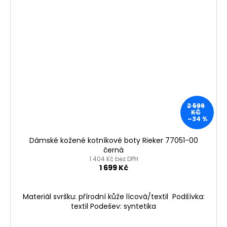
2 599
KČ
–34 %
Dámské kožené kotníkové boty Rieker 77051-00
černá
1 404 Kč bez DPH
1 699 Kč
Materiál svršku: přírodní kůže lícová/textil Podšívka:
textil Podešev: syntetika