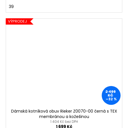
39
VÝPRODEJ
2 499
KČ
–32 %
Dámská kotníková obuv Rieker Z0070-00 černá s TEX
membránou a kožešinou
1 404 Kč bez DPH
1 699 Kč