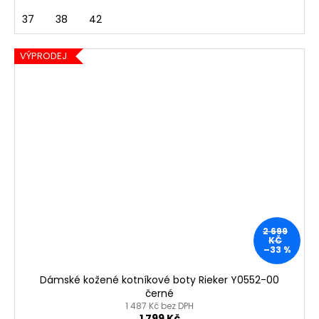
37
38
42
VÝPRODEJ
2 699
KČ
–33 %
Dámské kožené kotníkové boty Rieker Y0552-00
černé
1 487 Kč bez DPH
1 799 Kč