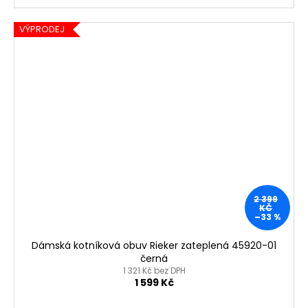
VÝPRODEJ
2 399
KČ
–33 %
Dámská kotníková obuv Rieker zateplená 45920-01
černá
1 321 Kč bez DPH
1 599 Kč