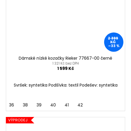
2 399
KČ
–33 %
Dámské nízké kozačky Rieker 77667-00 černé
1 321 Kč bez DPH
1 599 Kč
Svršek: syntetika Podšívka: textil Podešev: syntetika
36
38
39
40
41
42
VÝPRODEJ