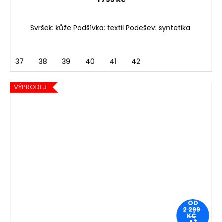
Svršek: kůže Podšívka: textil Podešev: syntetika
37
38
39
40
41
42
VÝPRODEJ
OD
2 299
KČ