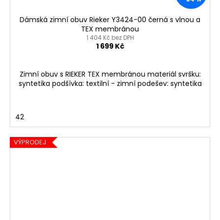
Dámská zimní obuv Rieker Y3424-00 černá s vlnou a
TEX membránou
1 404 Kč bez DPH
1 699 Kč
Zimní obuv s RIEKER TEX membránou materiál svršku:
syntetika podšívka: textilní - zimní podešev: syntetika
42
VÝPRODEJ