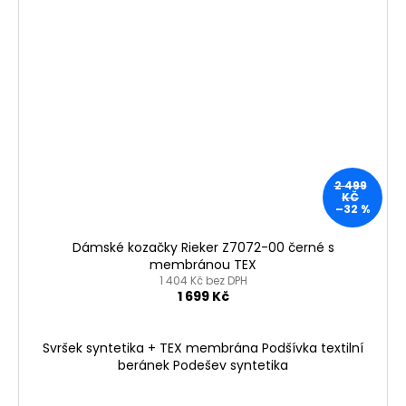
2 499
KČ
–32 %
Dámské kozačky Rieker Z7072-00 černé s
membránou TEX
1 404 Kč bez DPH
1 699 Kč
Svršek syntetika + TEX membrána Podšívka textilní
beránek Podešev syntetika