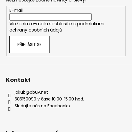
p
a
r
t
E-mail
v
í
k
Vložením e-mailu souhlasíte s
podmínkami
y
ochrany osobních údajů
v
ý
PŘIHLÁSIT SE
p
i
s
u
Kontakt
jakub
@
obuv.net
585150099 v čase 10.00-15.00 hod.
Sledujte nás na Facebooku