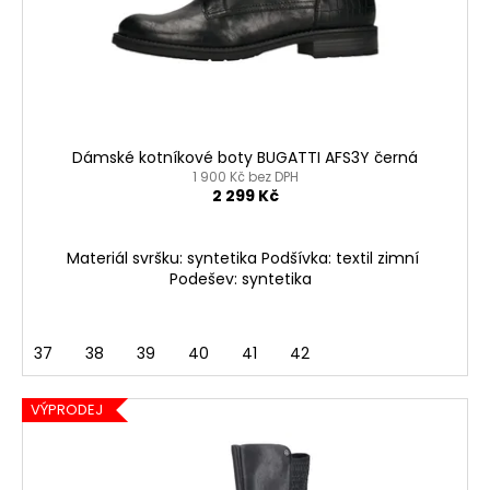
Dámské kotníkové boty BUGATTI AFS3Y černá
1 900 Kč bez DPH
2 299 Kč
Materiál svršku: syntetika Podšívka: textil zimní
Podešev: syntetika
37
38
39
40
41
42
VÝPRODEJ