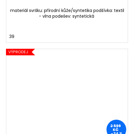
materiál svršku: přírodní kůže/syntetika podšívka: textil
- vlna podešev: syntetická
39
VÝPRODEJ
2 599
KČ
–34 %