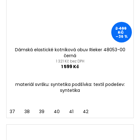
2 499
KČ
–36 %
Dámská elastické kotníková obuv Rieker 48053-00
černá
1 321 Kč bez DPH
1 599 Kč
materiál svršku: syntetika podšívka: textil podešev:
syntetika
37
38
39
40
41
42