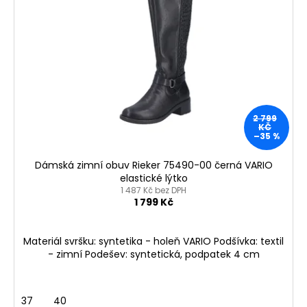
2 799
KČ
–35 %
Dámská zimní obuv Rieker 75490-00 černá VARIO
elastické lýtko
1 487 Kč bez DPH
1 799 Kč
Materiál svršku: syntetika - holeň VARIO Podšívka: textil
- zimní Podešev: syntetická, podpatek 4 cm
37
40