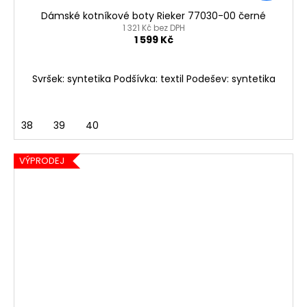
Dámské kotníkové boty Rieker 77030-00 černé
1 321 Kč bez DPH
1 599 Kč
Svršek: syntetika Podšívka: textil Podešev: syntetika
38
39
40
VÝPRODEJ