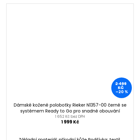
2 499
KČ
–20 %
Dámské kožené polobotky Rieker N1357-00 černé se
systémem Ready to Go pro snadné obouvání
1 652 Kč bez DPH
1 999 Kč
Základní materiál: přírodní kůže Podšívka: textil