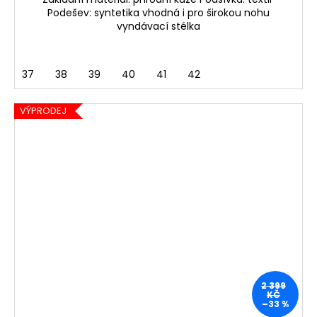
Podešev: syntetika vhodná i pro širokou nohu
vyndávací stélka
37
38
39
40
41
42
VÝPRODEJ
2 399
KČ
–33 %