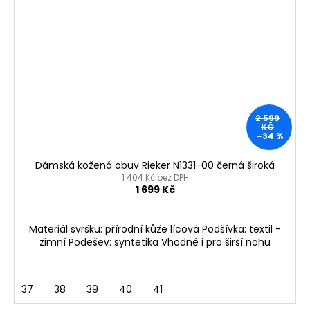
2 599
KČ
–34 %
Dámská kožená obuv Rieker N1331-00 černá široká
1 404 Kč bez DPH
1 699 Kč
Materiál svršku: přírodní kůže lícová Podšívka: textil -
zimní Podešev: syntetika Vhodné i pro širší nohu
37
38
39
40
41