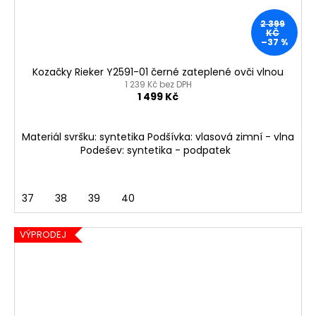
2 399
KČ
–37 %
Kozačky Rieker Y2591-01 černé zateplené ovči vlnou
1 239 Kč bez DPH
1 499 Kč
Materiál svršku: syntetika Podšívka: vlasová zimní - vlna
Podešev: syntetika - podpatek
37
38
39
40
VÝPRODEJ