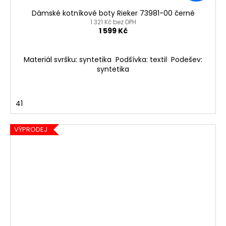
Dámské kotníkové boty Rieker 73981-00 černé
1 321 Kč bez DPH
1 599 Kč
Materiál svršku: syntetika Podšívka: textil Podešev:
syntetika
41
VÝPRODEJ