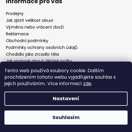
Informace pro vás
Prodejny
Jak zjistit velikost obuvi
Výměna nebo vrácení zboží
Reklamace
Obchodní podmínky
Podmínky ochrany osobních údajů
Chodidlo jako zrcadlo těla
Jak správně obout dětské nožky
Tento web používá soubory cookie. Dalším
procházením tohoto webu vyjadřujete souhlas s
Facebook
jejich používáním.. Více informací
zde
.
Nastavení
Souhlasím