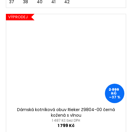
37
38
40
41
42
VÝPRODEJ
2 899
KČ
–37 %
Dámská kotníková obuv Rieker Z9804-00 černá
kožená s vlnou
1 487 Kč bez DPH
1 799 Kč