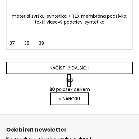
materiál svršku: syntetika + TEX membrána podšívka:
textil vlasový podešev: syntetika
37
38
39
NAČÍST 17 DALŠÍCH
S
1
2
t
O
r
38
položek celkem
v
á
NAHORU
l
n
k
á
o
d
Z
v
a
á
á
c
Odebírat newsletter
n
p
í
í
Nezmeškejte žádné novinky či slevy!