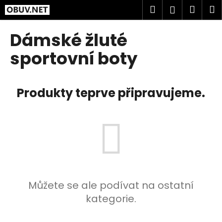
K
Přejít
Hledat
Náku
M
Přihlášen
na
o
obsah
Zpět
Zpět
košík
š
Dámské žluté
í
C
sportovní boty
k
o
p
Produkty teprve připravujeme.
o
t
ř
e
b
u
j
e
Můžete se ale podívat na ostatní
t
kategorie.
e
n