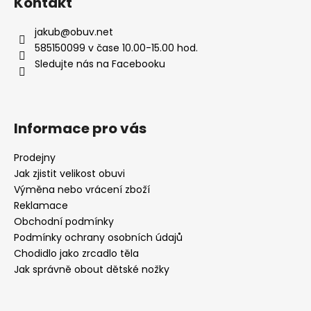
č
Kontakt
u
j
jakub
@
obuv.net
e
585150099 v čase 10.00-15.00 hod.
m
Sledujte nás na Facebooku
e
DÁMSKÉ
Informace pro vás
NAZOUVÁKY
ŽABKY
INBLU
Prodejny
ZO19
Jak zjistit velikost obuvi
BRONZOVÉ
Výměna nebo vrácení zboží
499
Reklamace
Kč
Původně:
Obchodní podmínky
899
Podmínky ochrany osobních údajů
Kč
Chodidlo jako zrcadlo těla
Jak správně obout dětské nožky