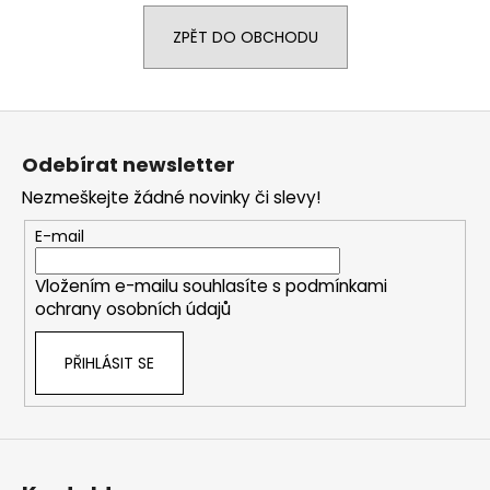
a
ZPĚT DO OBCHODU
j
í
t
Z
?
á
Odebírat newsletter
p
Nezmeškejte žádné novinky či slevy!
a
t
E-mail
HLEDAT
í
Vložením e-mailu souhlasíte s
podmínkami
ochrany osobních údajů
D
PŘIHLÁSIT SE
o
p
o
r
u