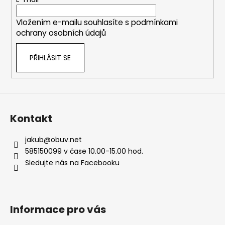
t
í
í
p
Vložením e-mailu souhlasíte s
podmínkami
r
ochrany osobních údajů
v
k
PŘIHLÁSIT SE
y
v
ý
p
i
s
Kontakt
u
jakub
@
obuv.net
585150099 v čase 10.00-15.00 hod.
Sledujte nás na Facebooku
Informace pro vás