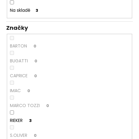
k
a
t
Na skladě
3
j
ů
í
Značky
t
?
BARTON
0
BUGATTI
0
HLEDAT
CAPRICE
0
IMAC
0
D
o
MARCO TOZZI
0
p
o
RIEKER
3
r
u
S.OLIVER
0