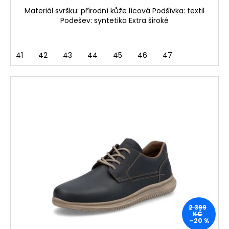
Materiál svršku: přírodní kůže lícová Podšívka: textil
Podešev: syntetika Extra široké
41
42
43
44
45
46
47
2 399
KČ
–20 %