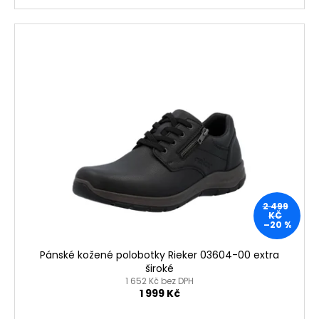
2 499
KČ
–20 %
Pánské kožené polobotky Rieker 03604-00 extra
široké
1 652 Kč bez DPH
1 999 Kč