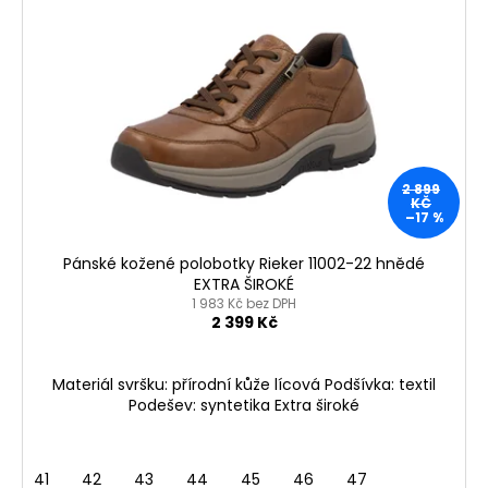
i
s
p
r
o
d
u
2 899
k
KČ
–17 %
t
ů
Pánské kožené polobotky Rieker 11002-22 hnědé
EXTRA ŠIROKÉ
1 983 Kč bez DPH
2 399 Kč
Materiál svršku: přírodní kůže lícová Podšívka: textil
Podešev: syntetika Extra široké
41
42
43
44
45
46
47