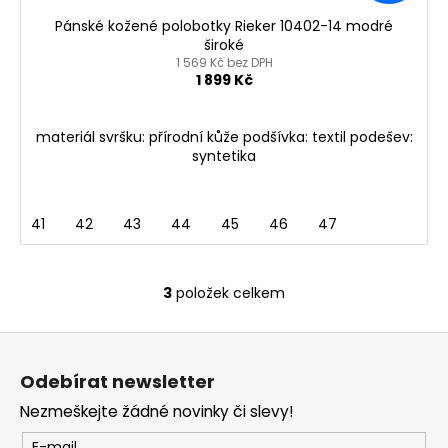
Pánské kožené polobotky Rieker 10402-14 modré
široké
1 569 Kč bez DPH
1 899 Kč
materiál svršku: přírodní kůže podšívka: textil podešev:
syntetika
41
42
43
44
45
46
47
3
položek celkem
O
v
Z
l
á
á
Odebírat newsletter
d
p
a
Nezmeškejte žádné novinky či slevy!
a
c
E-mail