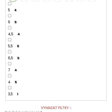
5
4
6
5
4,5
4
5,5
5
6,5
5
7
4
4
5
3,5
1
VYMAZAT FILTRY