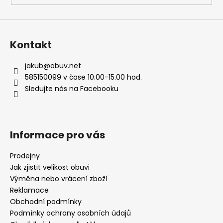
ý
p
i
s
Kontakt
u
jakub
@
obuv.net
585150099 v čase 10.00-15.00 hod.
Sledujte nás na Facebooku
Informace pro vás
Prodejny
Jak zjistit velikost obuvi
Výměna nebo vrácení zboží
Reklamace
Obchodní podmínky
Podmínky ochrany osobních údajů