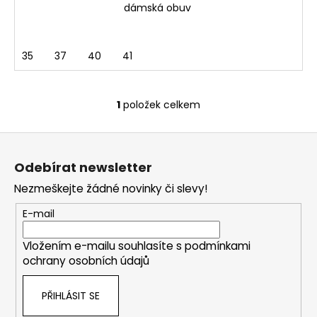
dámská obuv
35
37
40
41
1
položek celkem
O
v
Z
l
á
á
Odebírat newsletter
d
p
a
Nezmeškejte žádné novinky či slevy!
a
c
t
E-mail
í
í
p
Vložením e-mailu souhlasíte s
podmínkami
r
ochrany osobních údajů
v
k
PŘIHLÁSIT SE
y
v