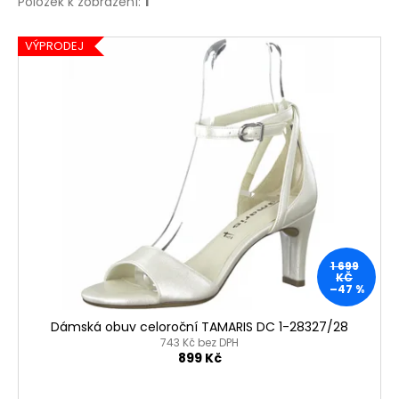
Položek k zobrazení:
1
V
VÝPRODEJ
ý
p
i
s
p
r
o
d
u
1 699
k
KČ
–47 %
t
ů
Dámská obuv celoroční TAMARIS DC 1-28327/28
743 Kč bez DPH
899 Kč