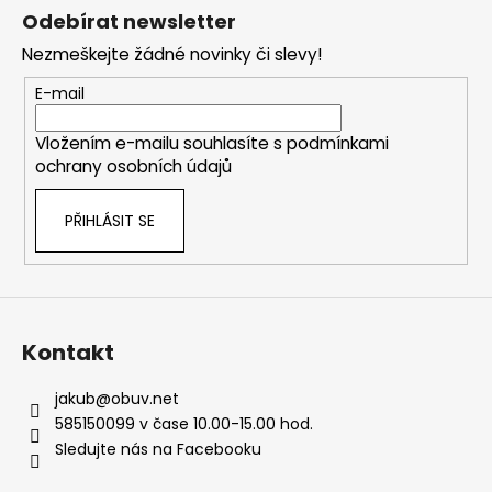
á
Odebírat newsletter
p
Nezmeškejte žádné novinky či slevy!
a
t
E-mail
í
Vložením e-mailu souhlasíte s
podmínkami
ochrany osobních údajů
PŘIHLÁSIT SE
Kontakt
jakub
@
obuv.net
585150099 v čase 10.00-15.00 hod.
Sledujte nás na Facebooku