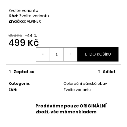
č
u
Zvolte variantu
j
Kód:
Zvolte variantu
e
Značka:
ALPINEX
m
e
899 Kč
–44 %
499 Kč
PÁNSKÉ
Měrná
SANDÁLY
DO KOŠÍKU
cena:
KEEN
NEWPORT
BISON
Zeptat se
Sdílet
KOŽENÉ
2
Kategorie
:
Celoroční pánská obuv
099
Kč
EAN
:
Zvolte variantu
Původně:
2
799
Prodáváme pouze ORIGINÁLNÍ
Kč
zboží, vše máme skladem