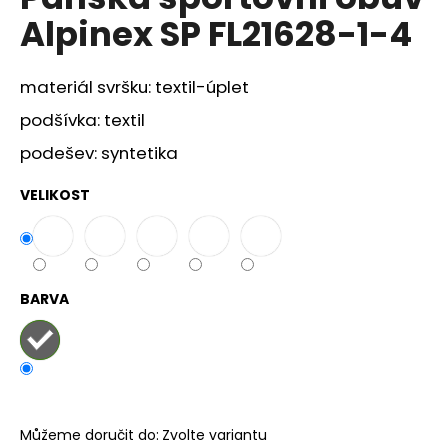
je
a
Alpinex SP FL21628-1-4
0,0
z
j
5
í
hvězdiček.
materiál svršku: textil-úplet
t
podšívka: textil
?
podešev: syntetika
VELIKOST
HLEDAT
BARVA
D
o
p
o
r
u
Můžeme doručit do:
Zvolte variantu