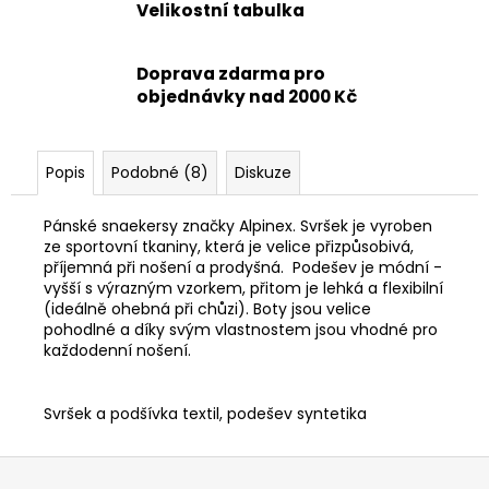
Velikostní tabulka
Doprava zdarma pro
objednávky nad 2000 Kč
Popis
Podobné (8)
Diskuze
Pánské snaekersy značky Alpinex. Svršek je vyroben
ze sportovní tkaniny, která je velice přizpůsobivá,
příjemná při nošení a prodyšná. Podešev je módní -
vyšší s výrazným vzorkem, přitom je lehká a flexibilní
(ideálně ohebná při chůzi). Boty jsou velice
pohodlné a díky svým vlastnostem jsou vhodné pro
každodenní nošení.
Svršek a podšívka textil, podešev syntetika
Z