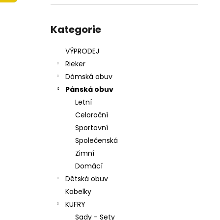
215201 - KORKÁČ
l
599 Kč
Přeskočit
Původně:
699 Kč
kategorie
Kategorie
VÝPRODEJ
Rieker
Dámská obuv
Pánská obuv
Letní
Celoroční
Sportovní
Společenská
Zimní
Domácí
Dětská obuv
Kabelky
KUFRY
Sady - Sety