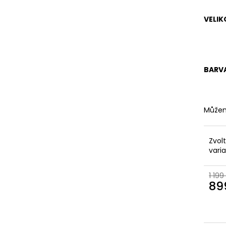
KOŽENÉ
BRONZOVÉ
2 099 Kč
499 Kč
VELIK
Původně:
2 799 Kč
Původně:
899 K
BARV
Můžem
Zvol
vari
1 199
89
Měr
cena