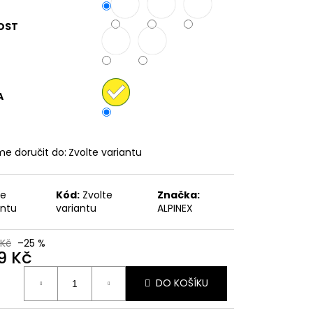
OST
č
A
e doručit do:
Zvolte variantu
te
Kód:
Zvolte
Značka:
antu
variantu
ALPINEX
 Kč
–25 %
9 Kč
ná
DO KOŠÍKU
: