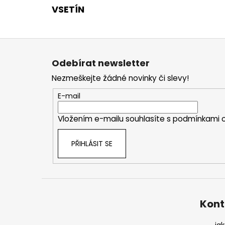
VSETÍN
Z
á
Odebírat newsletter
p
Nezmeškejte žádné novinky či slevy!
a
t
E-mail
í
Vložením e-mailu souhlasíte s
podmínkami o
PŘIHLÁSIT SE
Kont