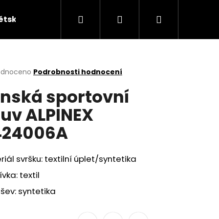
Hledat
Přihlášení
Nákupní
ětská obuv
Kabelky
KUFRY
Peněžen
košík
rné
odnoceno
Podrobnosti hodnocení
cení
nská sportovní
ktu
uv ALPINEX
424006A
ček.
iál svršku: textilní úplet/syntetika
vka: textil
ev: syntetika
ÁKY ŽABKY INBLU ZO19