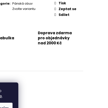
Tisk
gorie
:
Pánská obuv
Zvolte variantu
Zeptat se
Sdílet
Doprava zdarma
tabulka
pro objednávky
nad 2000 Kč
o
e
.