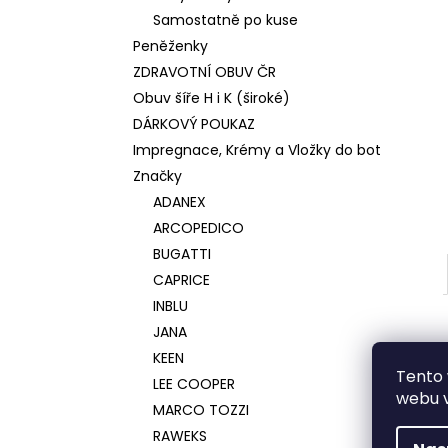
Samostatně po kuse
Peněženky
ZDRAVOTNÍ OBUV ČR
Obuv šíře H i K (široké)
DÁRKOVÝ POUKAZ
Impregnace, Krémy a Vložky do bot
Značky
ADANEX
ARCOPEDICO
BUGATTI
CAPRICE
INBLU
JANA
KEEN
Tento 
LEE COOPER
webu v
MARCO TOZZI
RAWEKS