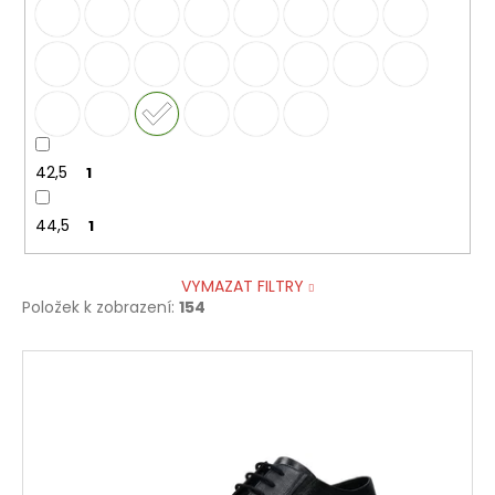
42,5
1
44,5
1
VYMAZAT FILTRY
Položek k zobrazení:
154
V
ý
p
i
s