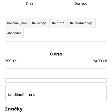
Zimní
Domácí
a
j
Ř
í
a
Doporučujeme
Nejlevnější
Nejdražší
Nejprodávanější
t
z
?
Abecedně
e
n
í
Cena
p
HLEDAT
299
Kč
2499
Kč
r
o
d
D
u
o
k
p
t
Na skladě
146
o
ů
r
u
Značky