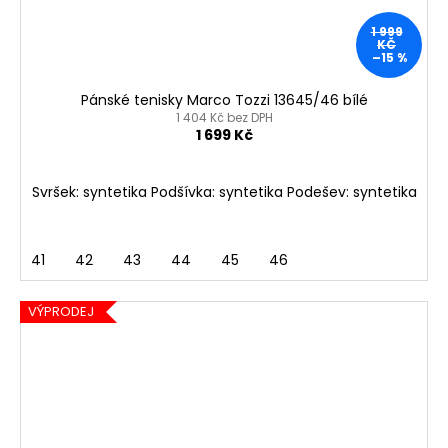
1 999
KČ
–15 %
Pánské tenisky Marco Tozzi 13645/46 bílé
1 404 Kč bez DPH
1 699 Kč
Svršek: syntetika Podšívka: syntetika Podešev: syntetika
41
42
43
44
45
46
VÝPRODEJ