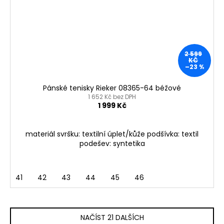
2 599
KČ
–23 %
Pánské tenisky Rieker 08365-64 béžové
1 652 Kč bez DPH
1 999 Kč
materiál svršku: textilní úplet/kůže podšívka: textil
podešev: syntetika
41
42
43
44
45
46
NAČÍST 21 DALŠÍCH