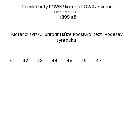
Pánské boty POWER kožené POW027 černá
1 156 Kč bez DPH
1 399 Kč
Materiál svršku: přírodní kůže Podšívka: textil Podešev:
syntetika
41
42
43
44
45
46
47