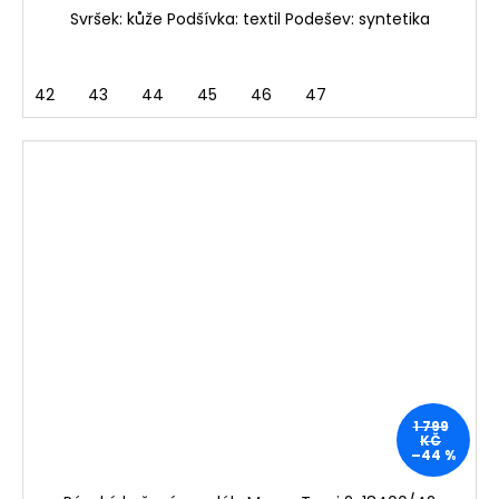
Svršek: kůže Podšívka: textil Podešev: syntetika
42
43
44
45
46
47
1 799
KČ
–44 %