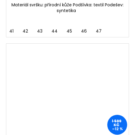
Materiál svršku: přírodní kůže Podšívka: textil Podešev:
syntetika
41
42
43
44
45
46
47
1 599
KČ
–12 %