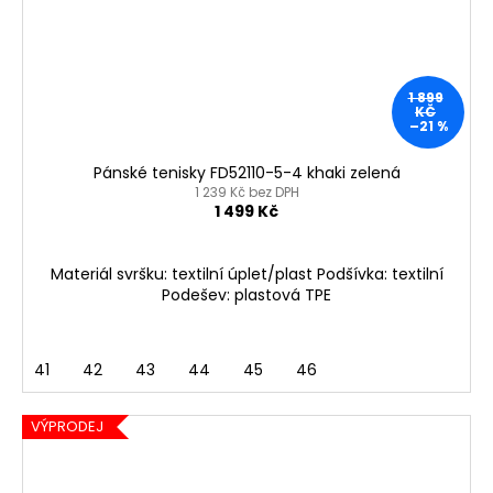
1 899
KČ
–21 %
Pánské tenisky FD52110-5-4 khaki zelená
1 239 Kč bez DPH
1 499 Kč
Materiál svršku: textilní úplet/plast Podšívka: textilní
Podešev: plastová TPE
41
42
43
44
45
46
VÝPRODEJ