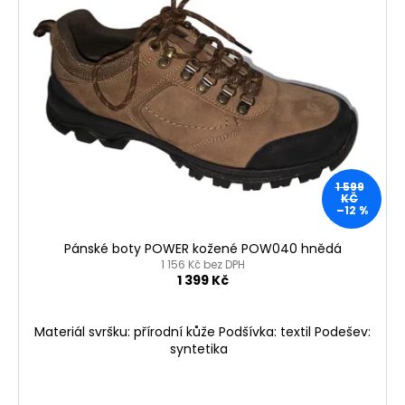
1 599
KČ
–12 %
Pánské boty POWER kožené POW040 hnědá
1 156 Kč bez DPH
1 399 Kč
Materiál svršku: přírodní kůže Podšívka: textil Podešev:
syntetika