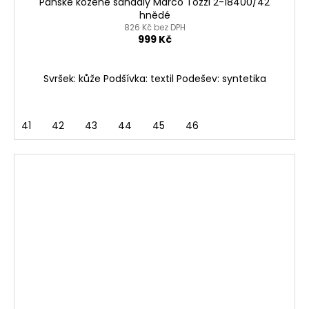
Pánské kožené sandály Marco Tozzi 2-18400/42
hnědé
826 Kč bez DPH
999 Kč
Svršek: kůže Podšívka: textil Podešev: syntetika
41
42
43
44
45
46