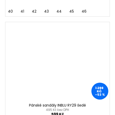
40
41
42
43
44
45
46
1 299
KČ
–53 %
Pánské sandály INBLU RY29 šedé
495 Kč bez DPH
599 Kč