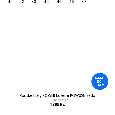
41
42
43
44
45
46
47
1 599
KČ
–12 %
Pánské boty POWER kožené POW028 šedá
1 156 Kč bez DPH
1 399 Kč