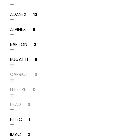
č
u
j
ADANEX
13
e
m
ALPINEX
9
e
BARTON
2
KORKOVÝ
NAZOUVÁK
BUGATTI
6
JEDNOPÁSKOVÝ
215201
-
CAPRICE
0
KORKÁČ
599
EFFETRE
0
Kč
Původně:
699
HEAD
0
Kč
HITEC
1
IMAC
2