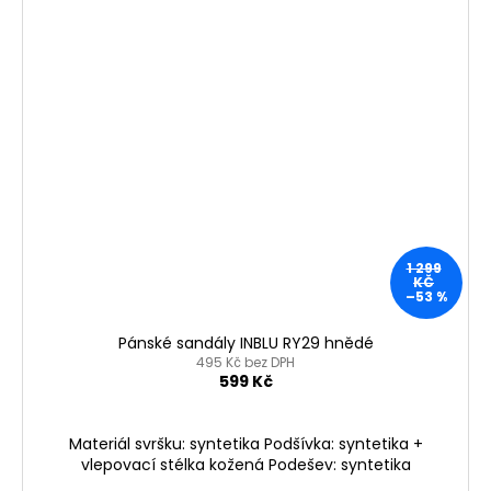
1 299
KČ
–53 %
Pánské sandály INBLU RY29 hnědé
495 Kč bez DPH
599 Kč
Materiál svršku: syntetika Podšívka: syntetika +
vlepovací stélka kožená Podešev: syntetika