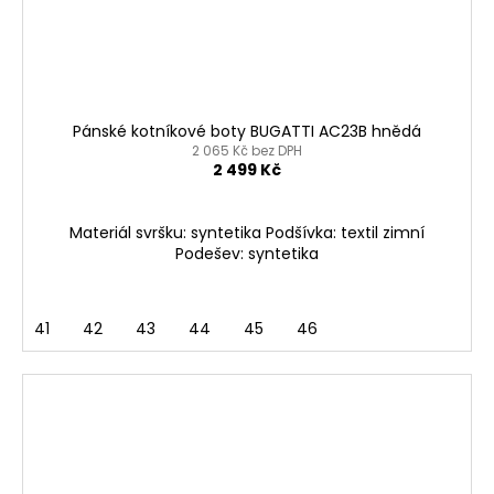
Pánské kotníkové boty BUGATTI AC23B hnědá
2 065 Kč bez DPH
2 499 Kč
Materiál svršku: syntetika Podšívka: textil zimní
Podešev: syntetika
41
42
43
44
45
46