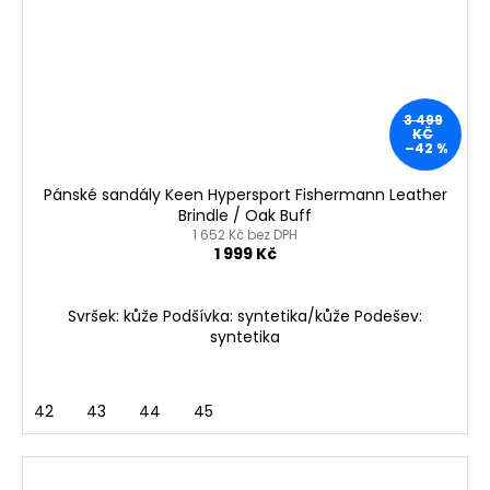
3 499
KČ
–42 %
Pánské sandály Keen Hypersport Fishermann Leather
Brindle / Oak Buff
1 652 Kč bez DPH
1 999 Kč
Svršek: kůže Podšívka: syntetika/kůže Podešev:
syntetika
42
43
44
45