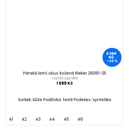
2 399
KČ
–33 %
Pánská letní obuv kožená Rieker 26061-25
1 321 Kč bez DPH
1 599 Kč
Svršek: kůže Podšívka: textil Podešev: syntetika
41
42
43
44
45
46