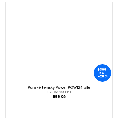
1 399
KČ
–28 %
Pánské tenisky Power POW124 bílé
826 Kč bez DPH
999 Kč