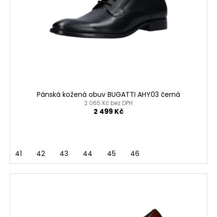
p
r
o
d
u
k
t
ů
Pánská kožená obuv BUGATTI AHY03 černá
2 065 Kč bez DPH
2 499 Kč
41
42
43
44
45
46