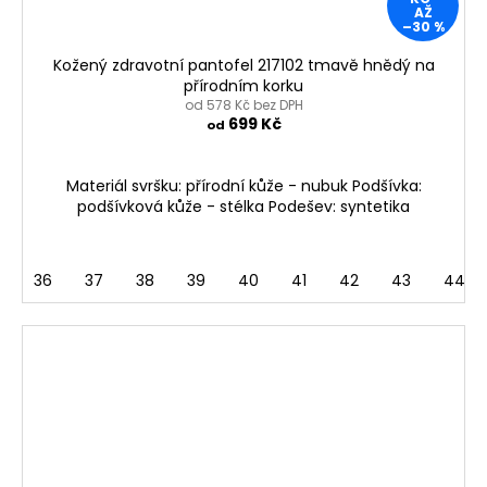
AŽ
–30 %
Kožený zdravotní pantofel 217102 tmavě hnědý na
přírodním korku
od 578 Kč bez DPH
699 Kč
od
Materiál svršku: přírodní kůže - nubuk Podšívka:
podšívková kůže - stélka Podešev: syntetika
36
37
38
39
40
41
42
43
44