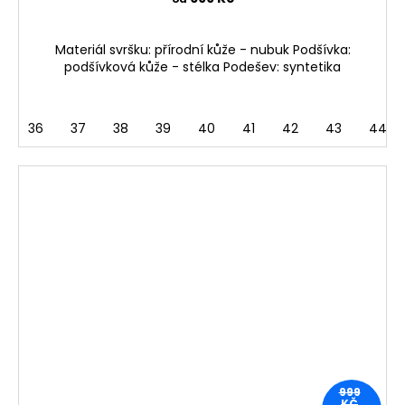
Materiál svršku: přírodní kůže - nubuk Podšívka:
podšívková kůže - stélka Podešev: syntetika
36
37
38
39
40
41
42
43
44
999
KČ