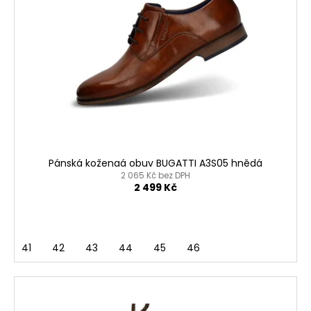
Pánská koženaá obuv BUGATTI A3S05 hnědá
2 065 Kč bez DPH
2 499 Kč
41
42
43
44
45
46