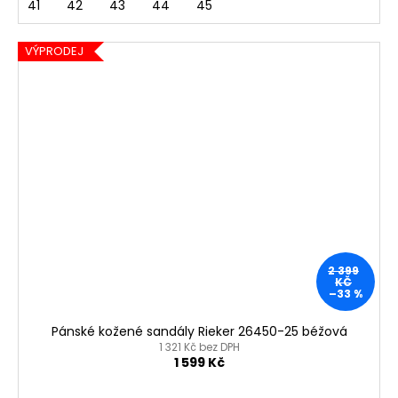
41
42
43
44
45
VÝPRODEJ
2 399
KČ
–33 %
Pánské kožené sandály Rieker 26450-25 béžová
1 321 Kč bez DPH
1 599 Kč