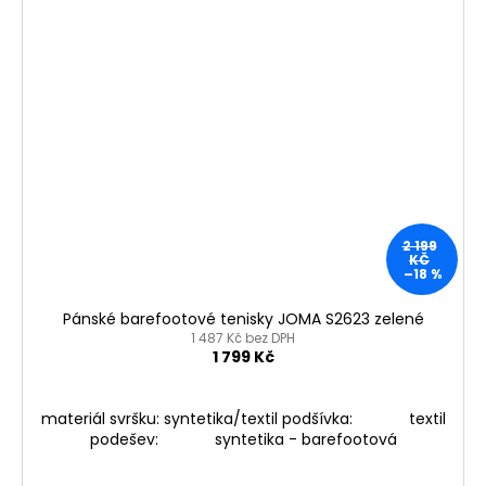
2 199
KČ
–18 %
Pánské barefootové tenisky JOMA S2623 zelené
1 487 Kč bez DPH
1 799 Kč
materiál svršku: syntetika/textil podšívka: textil
podešev: syntetika - barefootová