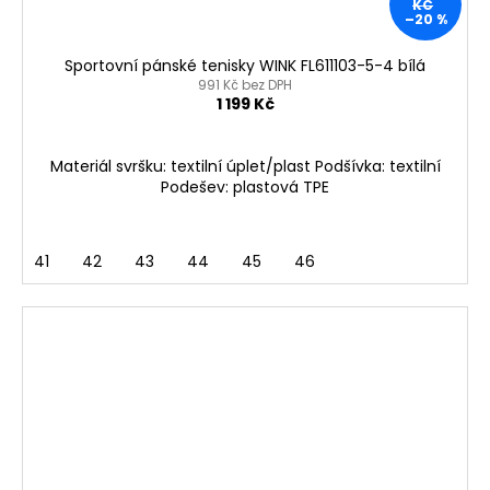
KČ
–20 %
Sportovní pánské tenisky WINK FL611103-5-4 bílá
991 Kč bez DPH
1 199 Kč
Materiál svršku: textilní úplet/plast Podšívka: textilní
Podešev: plastová TPE
41
42
43
44
45
46