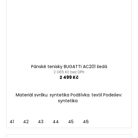
Pánské tenisky BUGATTI AC201 šedá
2 065 Kč bez DPH
2 499 Kč
Materiál svršku: syntetika Podšívka: textil Podešev:
syntetika
41
42
43
44
45
46