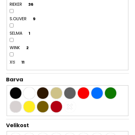
RIEKER
36
S.OLIVER
9
SELMA
1
WINK
2
Xti
11
Barva
Velikost