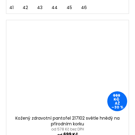
41
42
43
44
45
46
999
KČ
AŽ
–30 %
Kožený zdravotní pantofel 217102 světle hnědý na
přírodním korku
od 578 Kč bez DPH
699 Kč
od