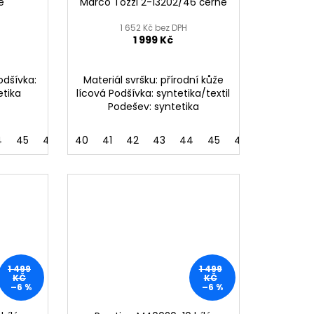
é
Marco Tozzi 2-13202/46 černé
1 652 Kč bez DPH
1 999 Kč
Podšívka:
Materiál svršku: přírodní kůže
etika
lícová Podšívka: syntetika/textil
Podešev: syntetika
4
48
45
46
40
41
42
43
44
45
46
1 499
1 499
KČ
KČ
–6 %
–6 %