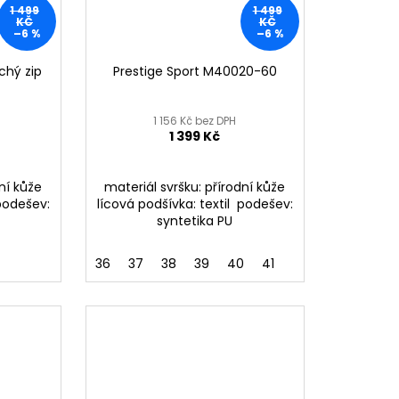
1 499
1 499
KČ
KČ
–6 %
–6 %
chý zip
Prestige Sport M40020-60
1 156 Kč bez DPH
1 399 Kč
dní kůže
materiál svršku: přírodní kůže
 podešev:
lícová podšívka: textil podešev:
syntetika PU
36
37
38
39
40
41