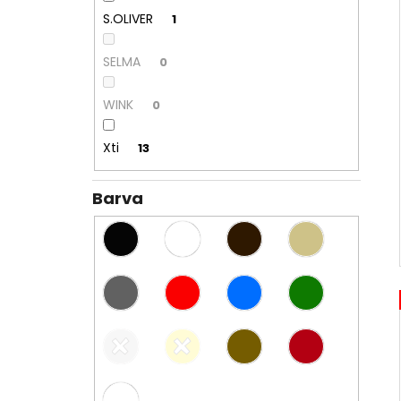
S.OLIVER
1
SELMA
0
WINK
0
Xti
13
Barva