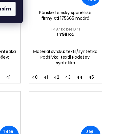
asím
Y SMITH
Pánské tenisky španělské
é
firmy Xti 175665 modrá
1 487 Kč bez DPH
1 799 Kč
syntetika
Materiál svršku: textil/syntetika
ešev:
Podšívka: textil Podešev:
syntetika
0
41
40
41
42
43
44
45
1 499
399