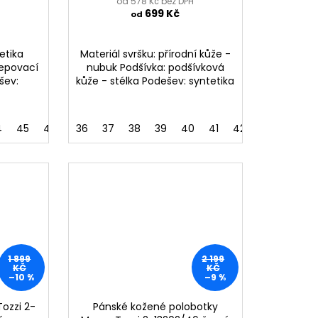
od 578 Kč bez DPH
699 Kč
od
etika
Materiál svršku: přírodní kůže -
lepovací
nubuk Podšívka: podšívková
šev:
kůže - stélka Podešev: syntetika
4
45
46
36
37
38
39
40
41
42
43
44
1 899
2 199
KČ
KČ
–10 %
–9 %
Tozzi 2-
Pánské kožené polobotky