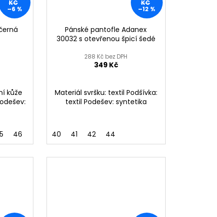
KČ
KČ
–6 %
–12 %
černá
Pánské pantofle Adanex
30032 s otevřenou špicí šedé
288 Kč bez DPH
349 Kč
ní kůže
Materiál svršku: textil Podšívka:
Podešev:
textil Podešev: syntetika
5
46
40
41
42
44