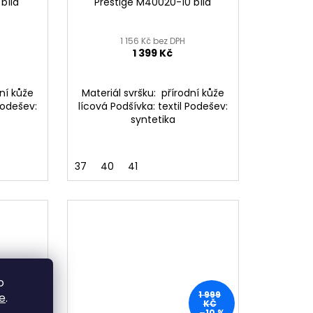
bílá
Prestige M40020-10 bílá
1 156 Kč bez DPH
1 399 Kč
dní kůže
Materiál svršku: přírodní kůže
Podešev:
lícová Podšívka: textil Podešev:
syntetika
37
40
41
o
1 999
1 999
e
.
KČ
KČ
–30 %
–10 %