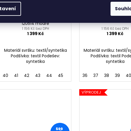
tavení
Souhl
Pánské tenisky TEDDY SMITH
Dámské tenisky TEDD
španělského výrobce Xti
Xti 120549 čern
120514 modré
1 156 Kč bez DPH
1 156 Kč bez DPH
1 399 Kč
1 399 Kč
Materiál svršku: textil/syntetika
Materiál svršku: textil/
Podšívka: textil Podešev:
Podšívka: textil Pod
syntetika
syntetika
40
41
42
43
44
45
36
37
38
39
4
VÝPRODEJ
599