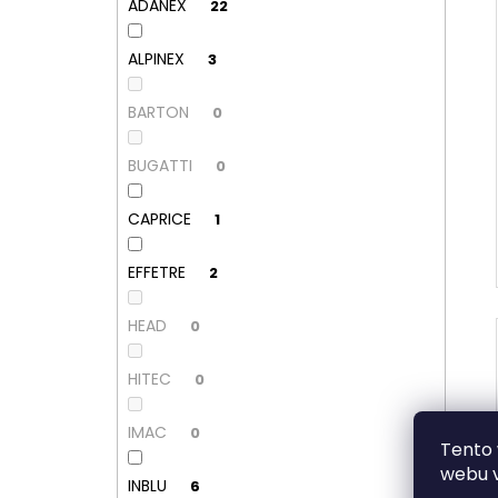
ADANEX
22
ALPINEX
3
BARTON
0
BUGATTI
0
CAPRICE
1
EFFETRE
2
HEAD
0
HITEC
0
IMAC
0
Tento 
webu v
INBLU
6