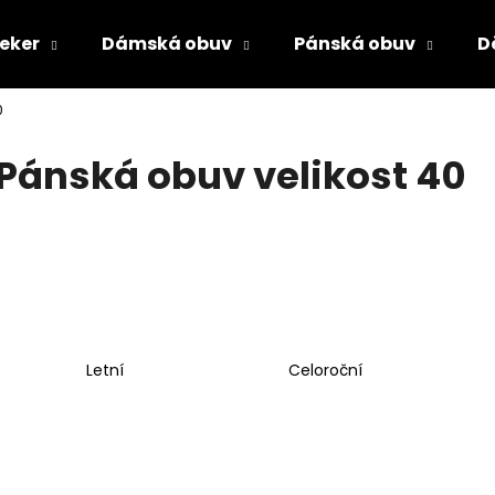
ieker
Dámská obuv
Pánská obuv
D
0
Co potřebujete najít?
Pánská obuv velikost 40
HLEDAT
Doporučujeme
Letní
Celoroční
PÁNSKÉ SANDÁLY KEEN NEWPORT BISON
DÁMSKÉ NAZOUV