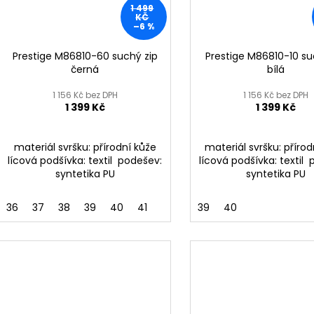
1 499
KČ
–6 %
Prestige M86810-60 suchý zip
Prestige M86810-10 su
černá
bílá
1 156 Kč bez DPH
1 156 Kč bez DPH
1 399 Kč
1 399 Kč
materiál svršku: přírodní kůže
materiál svršku: příro
lícová podšívka: textil podešev:
lícová podšívka: textil
syntetika PU
syntetika PU
36
37
38
39
40
41
39
40