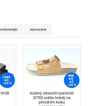
č
rodávanější
Abecedně
999
1 299
KČ
KČ
AŽ
–53 %
–30 %
U RY29
Kožený zdravotní pantofel
217102 světle hnědý na
přírodním korku