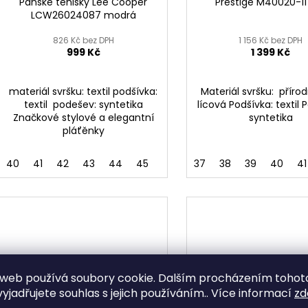
Pánské tenisky Lee Cooper
Prestige M40020-11 
LCW26024087 modrá
826 Kč bez DPH
1 156 Kč bez DPH
999 Kč
1 399 Kč
materiál svršku: textil podšívka:
Materiál svršku: příro
textil podešev: syntetika
lícová Podšívka: textil 
Značkové stylové a elegantní
syntetika
pláťěnky
40
41
42
43
44
45
37
38
39
40
41
web používá soubory cookie. Dalším procházením tohot
1 999
yjadřujete souhlas s jejich používáním.. Více informací
zd
KČ
–30 %