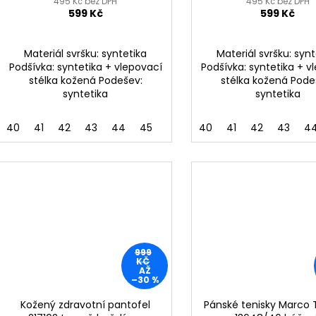
k
495 Kč bez DPH
495 Kč bez DPH
599 Kč
599 Kč
t
ů
Materiál svršku: syntetika
Materiál svršku: synt
Podšívka: syntetika + vlepovací
Podšívka: syntetika + v
stélka kožená Podešev:
stélka kožená Pode
syntetika
syntetika
40
41
42
43
44
45
40
41
42
43
4
999
KČ
AŽ
–30 %
Kožený zdravotní pantofel
Pánské tenisky Marco 