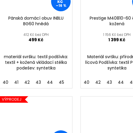
KČ
–16 %
Pánská domácí obuv INBLU
Prestige M40810-60 
BG60 hnědá
kožená
412 Kč bez DPH
1 156 Kč bez DPH
499 Kč
1 399 Kč
materiál svršku: textil podšívka:
Materiál svršku: přírod
textil + kožená vkládací stélka
lícová Podšívka: textil 
podešev: syntetika
syntetika
40
41
42
43
44
45
40
42
43
44
4
VÝPRODEJ