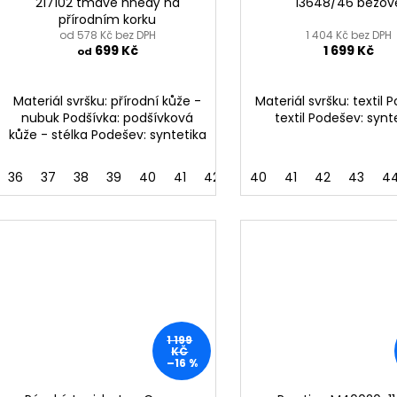
217102 tmavě hnědý na
13648/46 béžov
přírodním korku
od 578 Kč bez DPH
1 404 Kč bez DPH
699 Kč
1 699 Kč
od
Materiál svršku: přírodní kůže -
Materiál svršku: textil 
nubuk Podšívka: podšívková
textil Podešev: synt
kůže - stélka Podešev: syntetika
36
37
38
39
40
41
42
43
40
44
41
45
42
46
43
47
4
1 199
KČ
–16 %