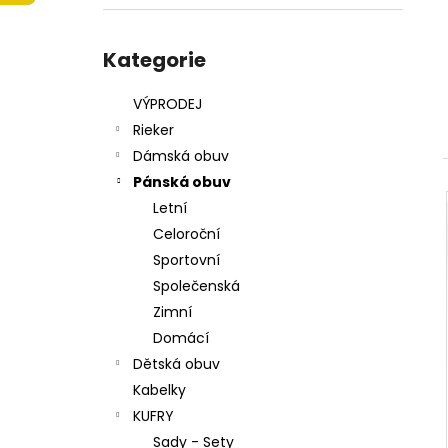
215201 - KORKÁČ
l
599 Kč
Přeskočit
Původně:
699 Kč
kategorie
Kategorie
VÝPRODEJ
Rieker
Dámská obuv
Pánská obuv
Letní
Celoroční
Sportovní
Společenská
Zimní
Domácí
Dětská obuv
Kabelky
KUFRY
Sady - Sety