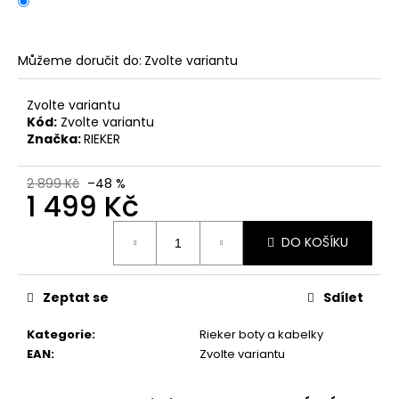
č
u
j
e
Můžeme doručit do:
Zvolte variantu
m
e
Zvolte variantu
Kód:
Zvolte variantu
Značka:
RIEKER
DÁMSKÉ
NAZOUVÁKY
ŽABKY
2 899 Kč
–48 %
1 499 Kč
INBLU
ZO19
BRONZOVÉ
Měrná
DO KOŠÍKU
cena:
499
Kč
Původně:
899
Zeptat se
Sdílet
Kč
Kategorie
:
Rieker boty a kabelky
EAN
:
Zvolte variantu