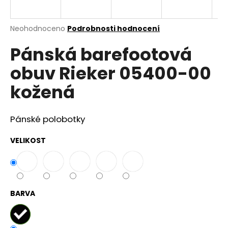
a
j
Průměrné
Neohodnoceno
Podrobnosti hodnocení
í
hodnocení
Pánská barefootová
produktu
t
je
?
obuv Rieker 05400-00
0,0
z
kožená
5
hvězdiček.
Pánské polobotky
HLEDAT
VELIKOST
D
o
p
BARVA
o
r
u