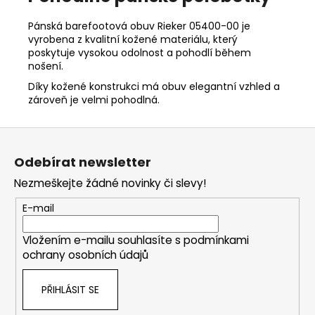
Pánská barefootová obuv Rieker 05400-00 je
vyrobena z kvalitní kožené materiálu, který
poskytuje vysokou odolnost a pohodlí během
nošení.
Díky kožené konstrukci má obuv elegantní vzhled a
zároveň je velmi pohodlná.
Z
á
Odebírat newsletter
p
Nezmeškejte žádné novinky či slevy!
a
t
E-mail
í
Vložením e-mailu souhlasíte s
podmínkami
ochrany osobních údajů
PŘIHLÁSIT SE