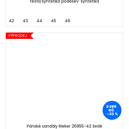
textil/syntetika podešev: syntetika
42
43
44
45
46
VÝPRODEJ
2 299
KČ
–30 %
Pánské sandály Rieker 26955-42 šedé