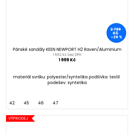
2 799
KČ
–28 %
Pánské sandály KEEN NEWPORT H2 Raven/Aluminium
1 652 Kč bez DPH
1 999 Kč
materiál svršku: polyester/syntetika podšívka: textil
podešev: syntetika
42
45
46
47
VÝPRODEJ