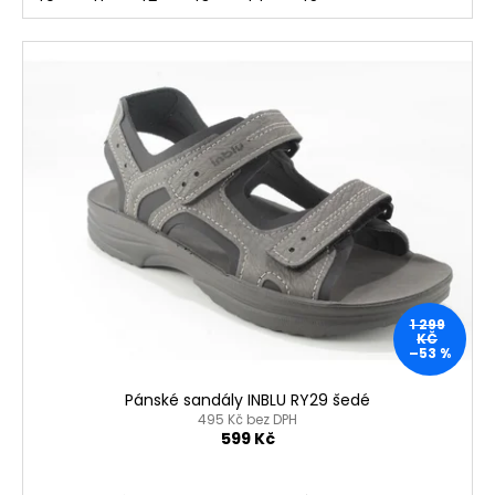
1 299
KČ
–53 %
Pánské sandály INBLU RY29 šedé
495 Kč bez DPH
599 Kč