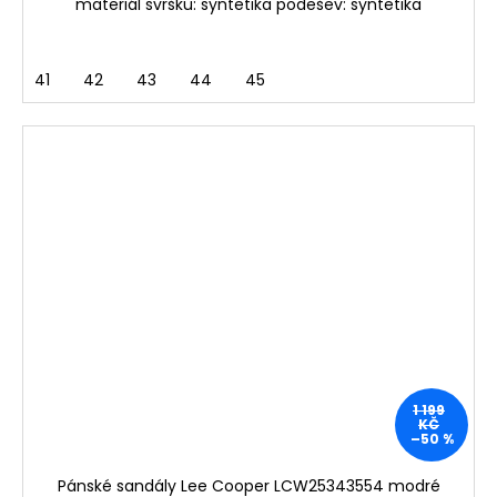
materiál svršku: syntetika podešev: syntetika
41
42
43
44
45
1 199
KČ
–50 %
Pánské sandály Lee Cooper LCW25343554 modré