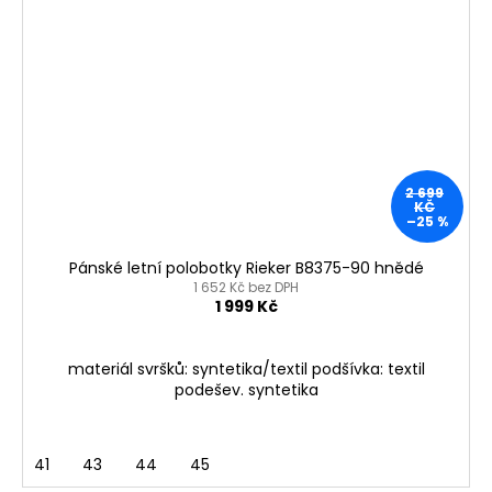
2 699
KČ
–25 %
Pánské letní polobotky Rieker B8375-90 hnědé
1 652 Kč bez DPH
1 999 Kč
materiál svršků: syntetika/textil podšívka: textil
podešev. syntetika
41
43
44
45