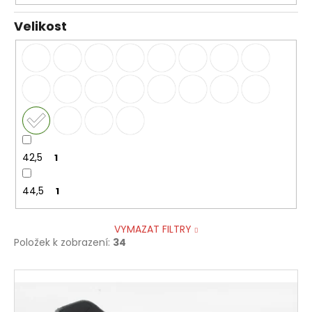
Velikost
42,5
1
44,5
1
VYMAZAT FILTRY
Položek k zobrazení:
34
V
ý