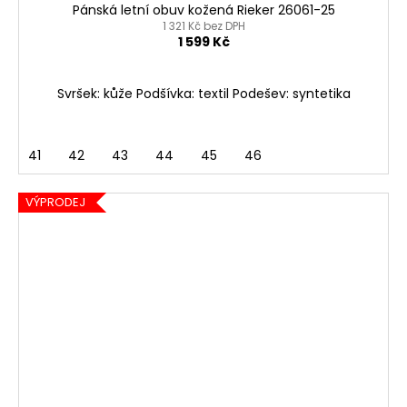
Pánská letní obuv kožená Rieker 26061-25
1 321 Kč bez DPH
1 599 Kč
Svršek: kůže Podšívka: textil Podešev: syntetika
41
42
43
44
45
46
VÝPRODEJ