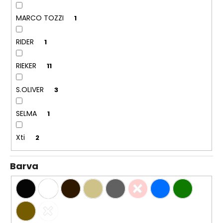
č
u
MARCO TOZZI
1
j
e
RIDER
1
m
e
RIEKER
11
KORKOVÝ
S.OLIVER
3
NAZOUVÁK
JEDNOPÁSKOVÝ
215201
SELMA
1
-
KORKÁČ
Xti
2
599
Kč
Původně:
Barva
699
Kč