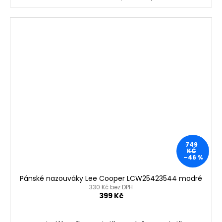
749
KČ
–46 %
Pánské nazouváky Lee Cooper LCW25423544 modré
330 Kč bez DPH
399 Kč