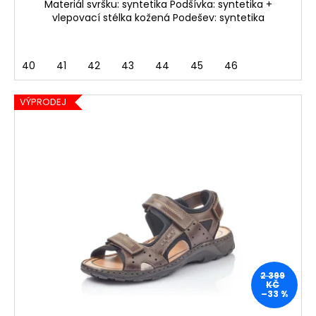
Materiál svršku: syntetika Podšívka: syntetika +
vlepovací stélka kožená Podešev: syntetika
40
41
42
43
44
45
46
VÝPRODEJ
2 399
KČ
–33 %