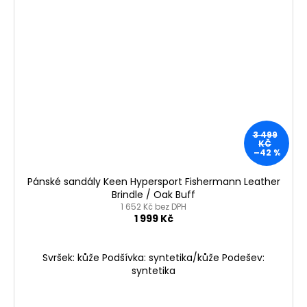
3 499
KČ
–42 %
Pánské sandály Keen Hypersport Fishermann Leather
Brindle / Oak Buff
1 652 Kč bez DPH
1 999 Kč
Svršek: kůže Podšívka: syntetika/kůže Podešev:
syntetika