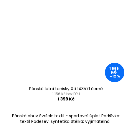
1 599
KČ
–12 %
Pánské letní tenisky Xti 143571 černé
1 156 Kč bez DPH
1 399 Kč
Pánská obuv Svršek: textil - sportovní úplet Podšívka:
textil Podešev: syntetika Stélka: vyjímatelná