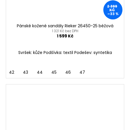
2 399
KČ
–33 %
Pánské kožené sandály Rieker 26450-25 béžová
1 321 Kč bez DPH
1 599 Kč
Svršek: kůže Podšívka: textil Podešev: syntetika
42
43
44
45
46
47