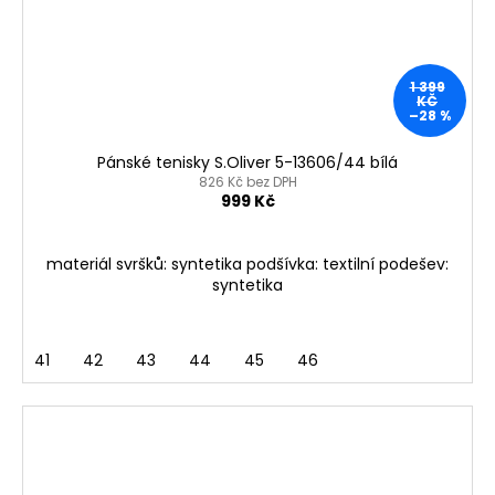
1 399
KČ
–28 %
Pánské tenisky S.Oliver 5-13606/44 bílá
826 Kč bez DPH
999 Kč
materiál svršků: syntetika podšívka: textilní podešev:
syntetika
41
42
43
44
45
46