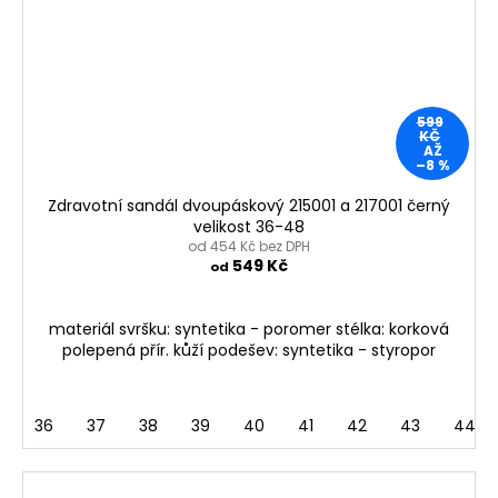
599
KČ
AŽ
–8 %
Zdravotní sandál dvoupáskový 215001 a 217001 černý
velikost 36-48
od 454 Kč bez DPH
549 Kč
od
materiál svršku: syntetika - poromer stélka: korková
polepená přír. kůží podešev: syntetika - styropor
36
37
38
39
40
41
42
43
44