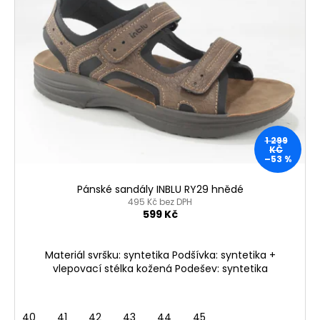
p
i
s
p
r
o
d
u
1 299
k
KČ
–53 %
t
ů
Pánské sandály INBLU RY29 hnědé
495 Kč bez DPH
599 Kč
Materiál svršku: syntetika Podšívka: syntetika +
vlepovací stélka kožená Podešev: syntetika
40
41
42
43
44
45