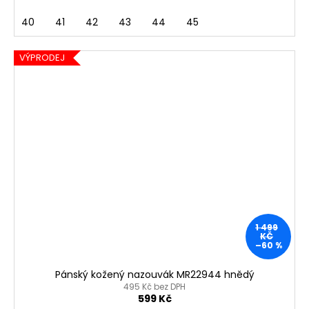
40
41
42
43
44
45
VÝPRODEJ
1 499
KČ
–60 %
Pánský kožený nazouvák MR22944 hnědý
495 Kč bez DPH
599 Kč