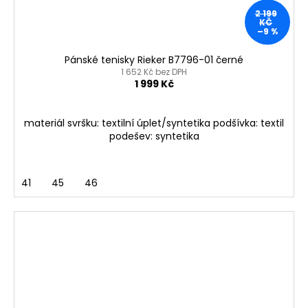
2 199
KČ
–9 %
Pánské tenisky Rieker B7796-01 černé
1 652 Kč bez DPH
1 999 Kč
materiál svršku: textilní úplet/syntetika podšívka: textil
podešev: syntetika
41
45
46