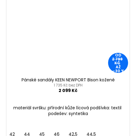
OD
2 799
KČ
AŽ
–30 %
Pánské sandály KEEN NEWPORT Bison kožené
1 735 Kč bez DPH
2 099 Kč
materiál svršku: přírodní kůže lícová podšívka: textil
podešev: syntetika
42
44
45
46
42,5
44,5