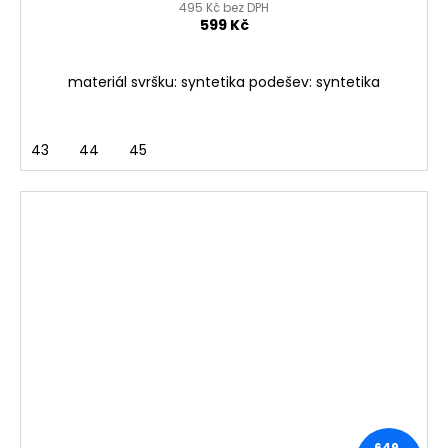
495 Kč bez DPH
599 Kč
materiál svršku: syntetika podešev: syntetika
43
44
45
649