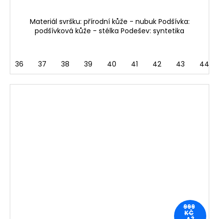
Materiál svršku: přírodní kůže - nubuk Podšívka:
podšívková kůže - stélka Podešev: syntetika
36
37
38
39
40
41
42
43
44
999
KČ