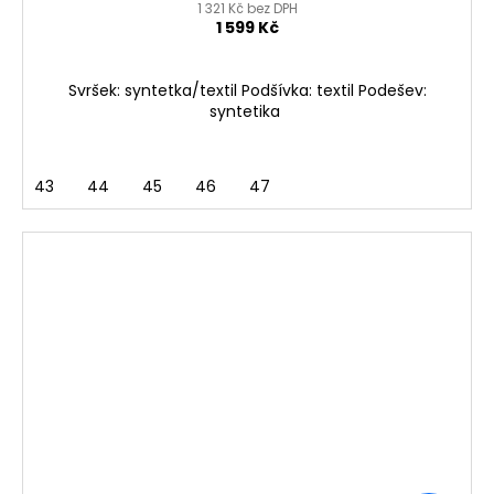
1 321 Kč bez DPH
1 599 Kč
Svršek: syntetka/textil Podšívka: textil Podešev:
syntetika
43
44
45
46
47