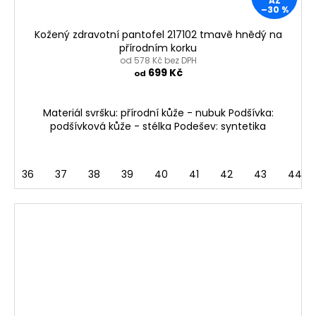
AŽ
–30 %
Kožený zdravotní pantofel 217102 tmavě hnědý na
přírodním korku
od 578 Kč bez DPH
699 Kč
od
Materiál svršku: přírodní kůže - nubuk Podšívka:
podšívková kůže - stélka Podešev: syntetika
36
37
38
39
40
41
42
43
44