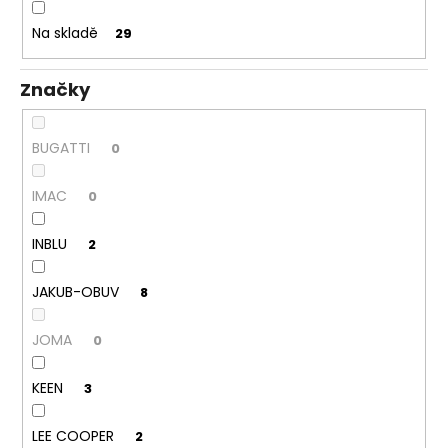
k
a
t
Na skladě
29
j
ů
í
Značky
t
?
BUGATTI
0
IMAC
0
HLEDAT
INBLU
2
JAKUB-OBUV
8
D
o
JOMA
0
p
o
KEEN
3
r
u
LEE COOPER
2