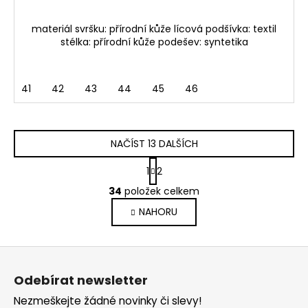
materiál svršku: přírodní kůže lícová podšívka: textil
stélka: přírodní kůže podešev: syntetika
41
42
43
44
45
46
NAČÍST 13 DALŠÍCH
S
1
2
t
O
r
34
položek celkem
v
á
NAHORU
l
n
k
á
o
d
Z
v
a
á
á
c
Odebírat newsletter
n
p
í
í
Nezmeškejte žádné novinky či slevy!
p