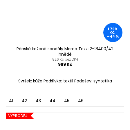
1 799
KČ
–44 %
Pánské kožené sandály Marco Tozzi 2-18400/42
hnědé
826 Kč bez DPH
999 Kč
Svršek: kůže Podšívka: textil Podešev: syntetika
41
42
43
44
45
46
VÝPRODEJ