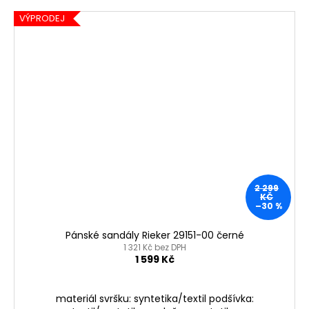
VÝPRODEJ
2 299
KČ
–30 %
Pánské sandály Rieker 29151-00 černé
1 321 Kč bez DPH
1 599 Kč
materiál svršku: syntetika/textil podšívka: