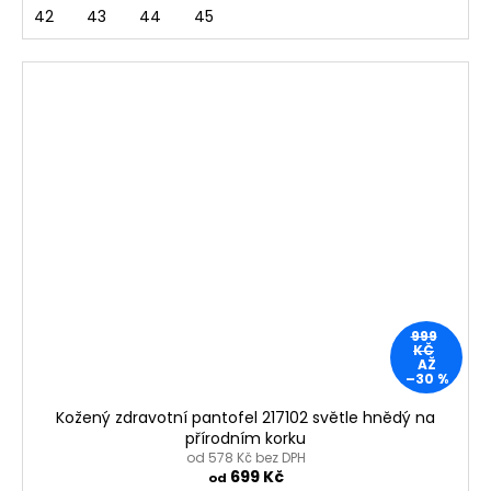
42
43
44
45
999
KČ
AŽ
–30 %
Kožený zdravotní pantofel 217102 světle hnědý na
přírodním korku
od 578 Kč bez DPH
699 Kč
od