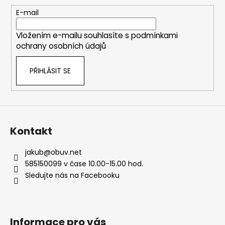
a
r
t
E-mail
v
í
k
Vložením e-mailu souhlasíte s
podmínkami
y
ochrany osobních údajů
v
ý
PŘIHLÁSIT SE
p
i
s
u
Kontakt
jakub
@
obuv.net
585150099 v čase 10.00-15.00 hod.
Sledujte nás na Facebooku
Informace pro vás