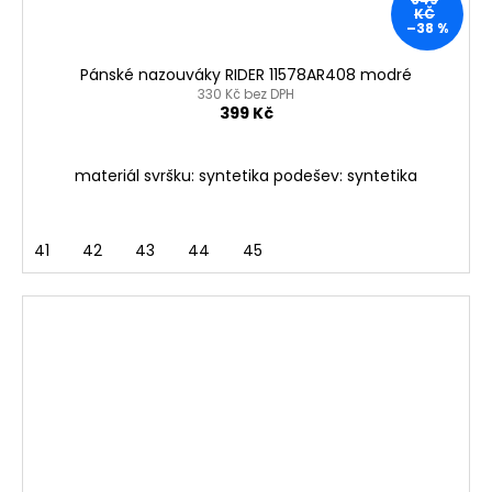
KČ
–38 %
Pánské nazouváky RIDER 11578AR408 modré
330 Kč bez DPH
399 Kč
materiál svršku: syntetika podešev: syntetika
41
42
43
44
45