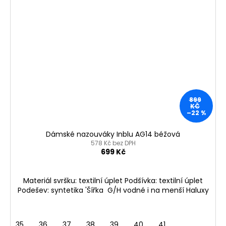
899
KČ
–22 %
Dámské nazouváky Inblu AG14 béžová
578 Kč bez DPH
699 Kč
Materiál svršku: textilní úplet Podšívka: textilní úplet
Podešev: syntetika 'Šířka G/H vodné i na menší Haluxy
35
36
37
38
39
40
41