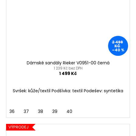
2 499
KČ
–40 %
Dámské sandály Rieker V0951-00 černá
1 239 Kč bez DPH
1 499 Kč
Svršek: kůže/textil Podšívka: textil Podešev: syntetika
36
37
38
39
40
VÝPRODEJ