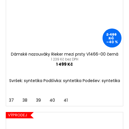
2 499
KČ
–40 %
Dámské nazouváky Rieker mezi prsty V1466-00 černá
1 239 Kč bez DPH
1 499 Kč
Svršek: syntetika Podšívka: syntetika Podešev: syntetika
37
38
39
40
41
VÝPRODEJ