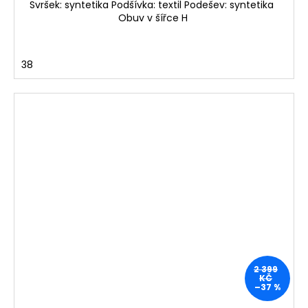
Svršek: syntetika Podšívka: textil Podešev: syntetika
Obuv v šířce H
38
2 399
KČ
–37 %