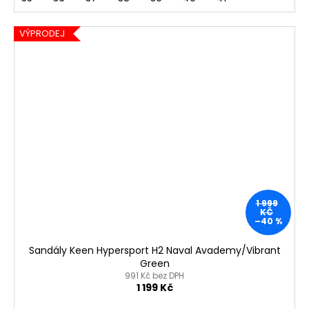
VÝPRODEJ
1 999
KČ
–40 %
Sandály Keen Hypersport H2 Naval Avademy/Vibrant
Green
991 Kč bez DPH
1 199 Kč