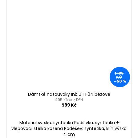
1 199
KČ
–50 %
Dámské nazouváky Inblu TF04 béžové
495 Kč bez DPH
599 Kč
Materiál svršku: syntetika Podšívka: syntetika +
vlepovací stélka kožená Podešev: syntetika, klín výška
4 cm