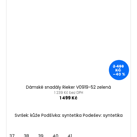
2 499
KČ
–40 %
Dámské snadály Rieker V0919-52 zelená
1 239 Kč bez DPH
1 499 Kč
Svršek: kůže Podšívka: syntetika Podešev: syntetika
37
38
39
40
41