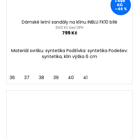
1 499
KČ
–46 %
Dámské letní sandály na klínu INBLU FK10 bílé
660 Kč bez DPH
799 Kč
Materiál svršku: syntetika Podšívka: syntetika Podešev:
syntetika, klín výška 6 cm
36
37
38
39
40
41