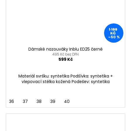
1 199
KČ
–50 %
Dámské nazouváky Inblu ED25 černé
495 Kč bez DPH
599 Kč
Materiál svršku: syntetika Podšívka: syntetika +
vlepovací stélka kožená Podešev: syntetika
36
37
38
39
40