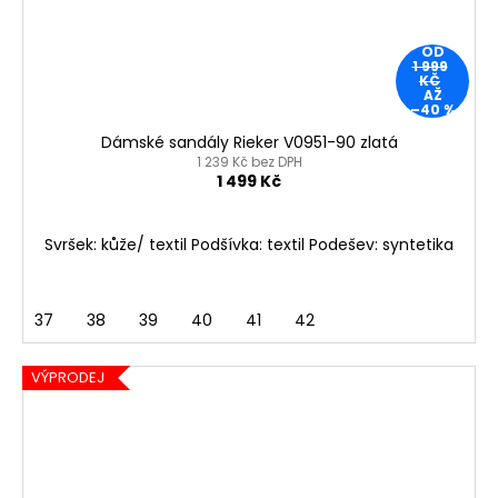
OD
1 999
KČ
AŽ
–40 %
Dámské sandály Rieker V0951-90 zlatá
1 239 Kč bez DPH
1 499 Kč
Svršek: kůže/ textil Podšívka: textil Podešev: syntetika
37
38
39
40
41
42
VÝPRODEJ