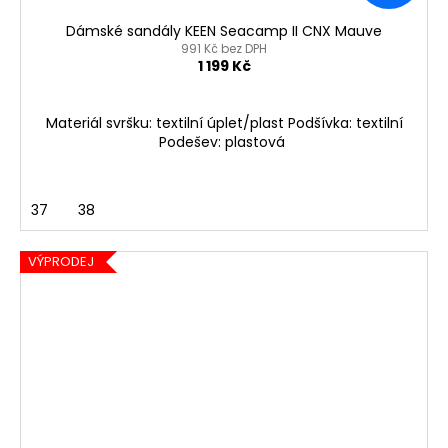
Dámské sandály KEEN Seacamp II CNX Mauve
991 Kč bez DPH
1 199 Kč
Materiál svršku: textilní úplet/plast Podšívka: textilní
Podešev: plastová
37
38
VÝPRODEJ