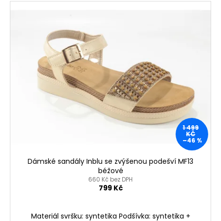
1 499
KČ
–46 %
Dámské sandály Inblu se zvýšenou podešví MF13
béžové
660 Kč bez DPH
799 Kč
Materiál svršku: syntetika Podšívka: syntetika +