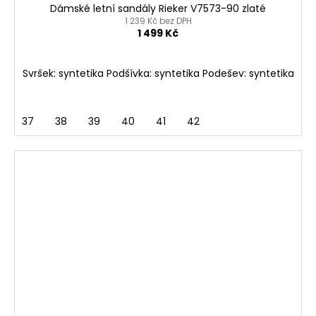
Dámské letní sandály Rieker V7573-90 zlaté
1 239 Kč bez DPH
1 499 Kč
Svršek: syntetika Podšívka: syntetika Podešev: syntetika
37
38
39
40
41
42