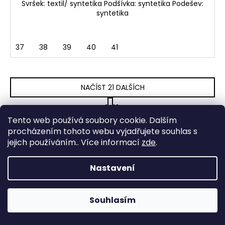
Svršek: textil/ syntetika Podšívka: syntetika Podešev:
syntetika
37
38
39
40
41
NAČÍST 21 DALŠÍCH
S
1
19
t
O
Tento web používá soubory cookie. Dalším
r
386
položek celkem
v
á
procházením tohoto webu vyjadřujete souhlas s
NAHORU
l
n
jejich používáním.. Více informací
zde
.
k
á
o
d
Z
Nastavení
v
a
á
á
c
Odebírat newsletter
n
p
í
í
Souhlasím
Nezmeškejte žádné novinky či slevy!
p
a
r
t
E-mail