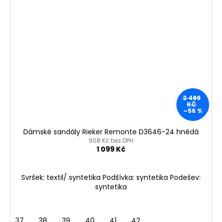
2 499
KČ
–56 %
Dámské sandály Rieker Remonte D3646-24 hnědá
908 Kč bez DPH
1 099 Kč
Svršek: textil/ syntetika Podšívka: syntetika Podešev:
syntetika
37
38
39
40
41
42