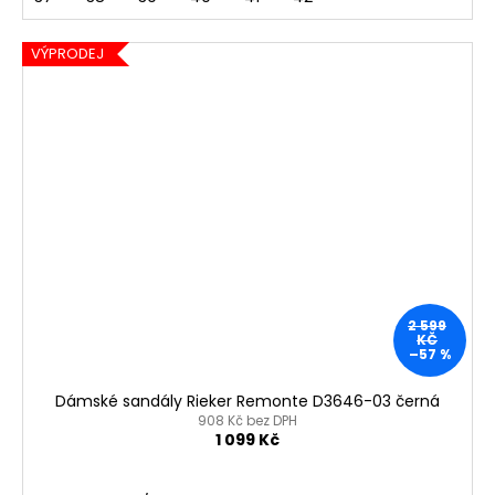
VÝPRODEJ
2 599
KČ
–57 %
Dámské sandály Rieker Remonte D3646-03 černá
908 Kč bez DPH
1 099 Kč