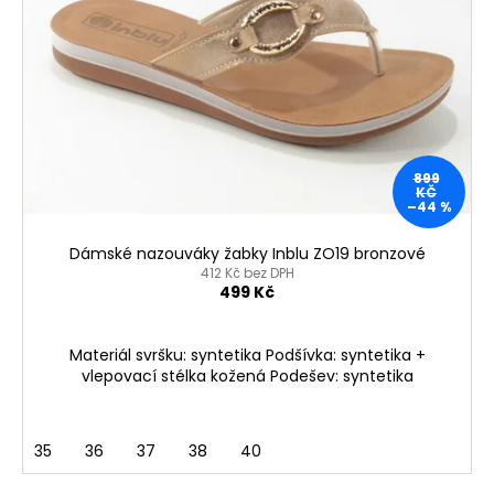
s
p
r
o
d
u
899
k
KČ
–44 %
t
ů
Dámské nazouváky žabky Inblu ZO19 bronzové
412 Kč bez DPH
499 Kč
Materiál svršku: syntetika Podšívka: syntetika +
vlepovací stélka kožená Podešev: syntetika
35
36
37
38
40