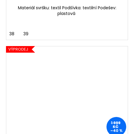
Materiál svršku: textil Podšívka: textilní Podešev:
plastová
38
39
VÝPRODEJ
1 999
KČ
–40 %