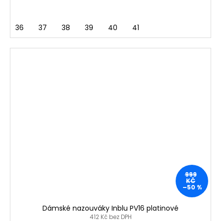
36
37
38
39
40
41
999
KČ
–50 %
Dámské nazouváky Inblu PV16 platinové
412 Kč bez DPH