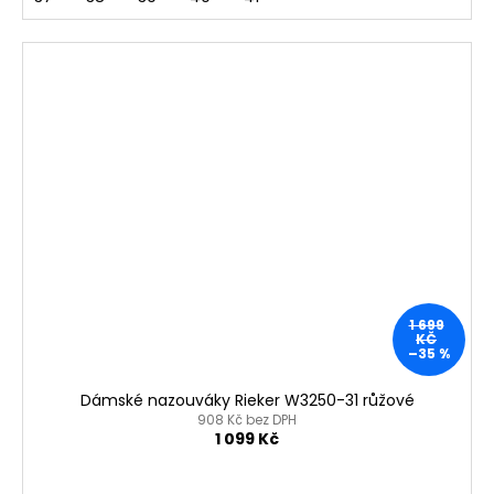
1 699
KČ
–35 %
Dámské nazouváky Rieker W3250-31 růžové
908 Kč bez DPH
1 099 Kč