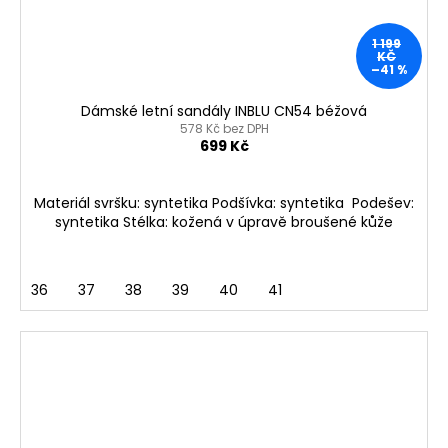
1 199
KČ
–41 %
Dámské letní sandály INBLU CN54 béžová
578 Kč bez DPH
699 Kč
Materiál svršku: syntetika Podšívka: syntetika Podešev:
syntetika Stélka: kožená v úpravě broušené kůže
36
37
38
39
40
41