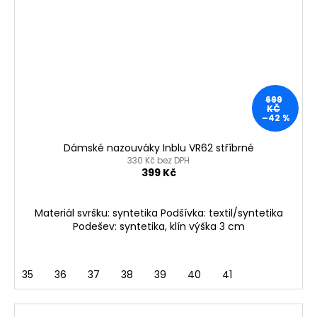
699
KČ
–42 %
Dámské nazouváky Inblu VR62 stříbrné
330 Kč bez DPH
399 Kč
Materiál svršku: syntetika Podšívka: textil/syntetika
Podešev: syntetika, klín výška 3 cm
35
36
37
38
39
40
41