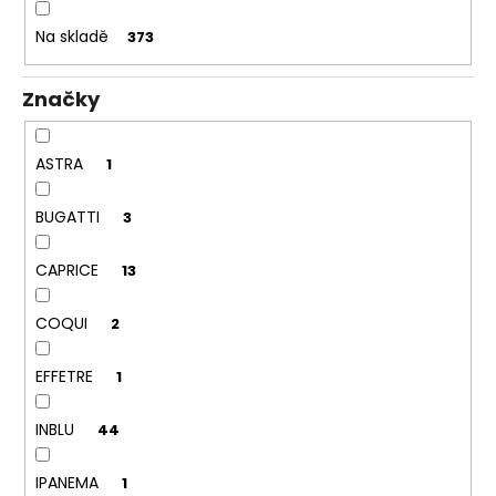
k
a
t
Na skladě
373
j
ů
í
Značky
t
?
ASTRA
1
BUGATTI
3
HLEDAT
CAPRICE
13
COQUI
2
D
o
EFFETRE
1
p
o
INBLU
44
r
u
IPANEMA
1