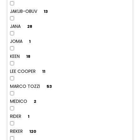
č
u
JAKUB-OBUV
13
j
e
JANA
28
m
e
JOMA
1
KORKOVÝ
KEEN
18
NAZOUVÁK
JEDNOPÁSKOVÝ
215201
LEE COOPER
11
-
KORKÁČ
MARCO TOZZI
53
599
Kč
Původně:
MEDICO
2
699
Kč
RIDER
1
RIEKER
120