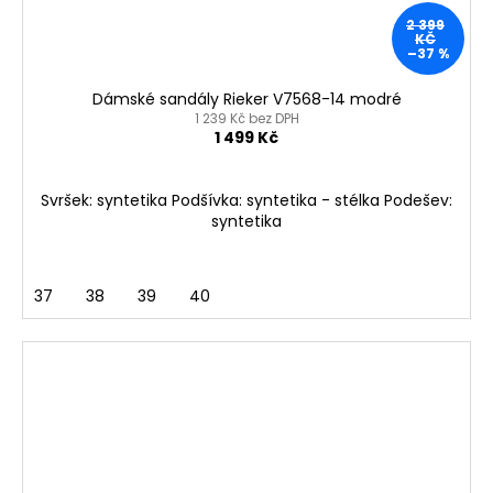
2 399
KČ
–37 %
Dámské sandály Rieker V7568-14 modré
1 239 Kč bez DPH
1 499 Kč
Svršek: syntetika Podšívka: syntetika - stélka Podešev:
syntetika
37
38
39
40