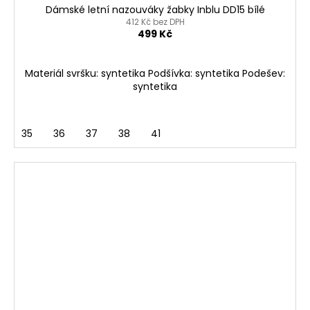
Dámské letní nazouváky žabky Inblu DD15 bílé
412 Kč bez DPH
499 Kč
Materiál svršku: syntetika Podšívka: syntetika Podešev:
syntetika
35
36
37
38
41