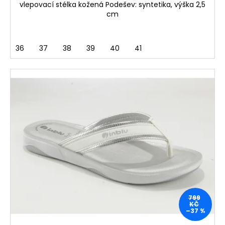
vlepovací stélka kožená Podešev: syntetika, výška 2,5
cm
36
37
38
39
40
41
799
KČ
–37 %