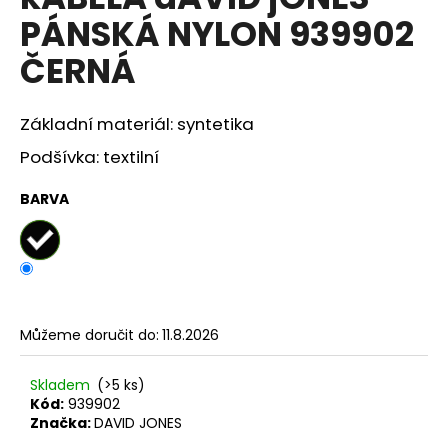
je
a
PÁNSKÁ NYLON 939902
0,0
z
j
ČERNÁ
5
í
hvězdiček.
t
Základní materiál: syntetika
?
Podšívka: textilní
BARVA
HLEDAT
D
Můžeme doručit do:
11.8.2026
o
p
o
Skladem
(>5 ks)
r
Kód:
939902
Značka:
DAVID JONES
u