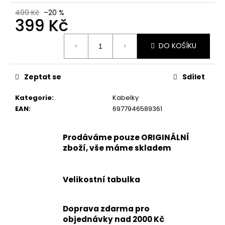
č
u
499 Kč
–20 %
399 Kč
j
e
Měrná
m
DO KOŠÍKU
cena:
e
Zeptat se
Sdílet
KORKOVÝ
NAZOUVÁK
Kategorie
:
Kabelky
JEDNOPÁSKOVÝ
EAN
:
6977946589361
215201
-
KORKÁČ
Prodáváme pouze ORIGINÁLNÍ
599
zboží, vše máme skladem
Kč
Původně:
699
Kč
Velikostní tabulka
Doprava zdarma pro
objednávky nad 2000 Kč