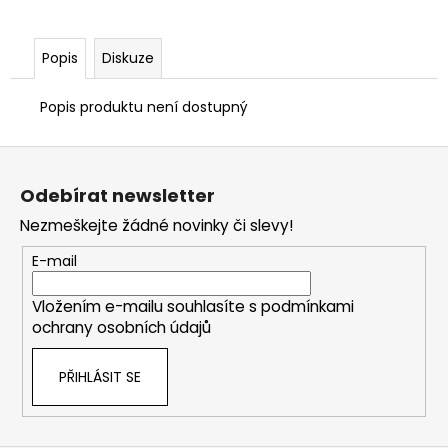
Popis
Diskuze
Popis produktu není dostupný
Z
á
Odebírat newsletter
p
Nezmeškejte žádné novinky či slevy!
a
t
E-mail
í
Vložením e-mailu souhlasíte s
podmínkami
ochrany osobních údajů
PŘIHLÁSIT SE