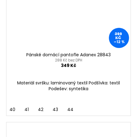
399
KČ
–12 %
Pánské domácí pantofle Adanex 28843
288 Kč bez DPH
349 Kč
Materiál svršku: laminovaný textil Podšívka: textil
Podešev: syntetika
40
41
42
43
44