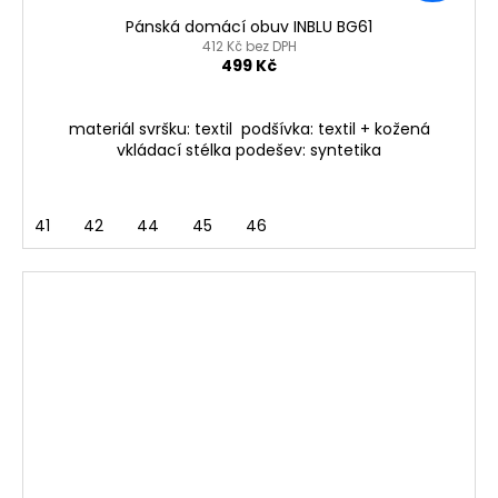
Pánská domácí obuv INBLU BG61
412 Kč bez DPH
499 Kč
materiál svršku: textil podšívka: textil + kožená
vkládací stélka podešev: syntetika
41
42
44
45
46