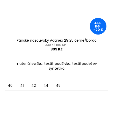
499
KČ
–20 %
Pánské nazouváky Adanex 29125 černé/bordó
330 Kč bez DPH
399 Kč
materiál svršku: textil podšívka: textil podešev:
syntetika
40
41
42
44
45