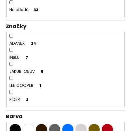
k
a
t
Na skladě
33
j
ů
í
Značky
t
?
ADANEX
24
INBLU
7
HLEDAT
JAKUB-OBUV
5
LEE COOPER
1
D
o
RIDER
2
p
o
Barva
r
u