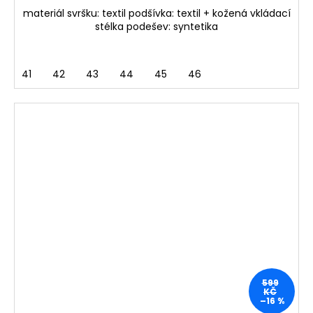
materiál svršku: textil podšívka: textil + kožená vkládací
stélka podešev: syntetika
41
42
43
44
45
46
599
KČ
–16 %