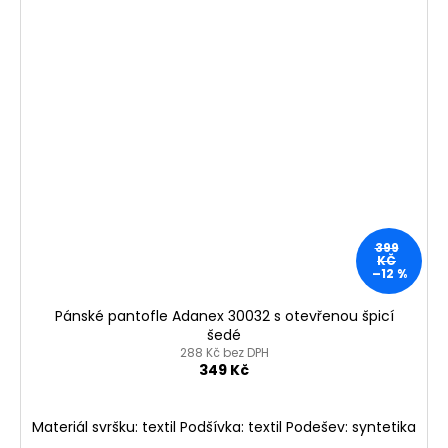
399
KČ
–12 %
Pánské pantofle Adanex 30032 s otevřenou špicí
šedé
288 Kč bez DPH
349 Kč
Materiál svršku: textil Podšívka: textil Podešev: syntetika