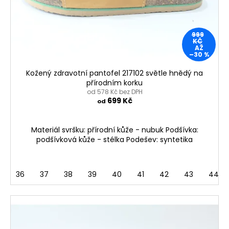
o
d
u
999
KČ
k
AŽ
–30 %
t
ů
Kožený zdravotní pantofel 217102 světle hnědý na
přírodním korku
od 578 Kč bez DPH
699 Kč
od
Materiál svršku: přírodní kůže - nubuk Podšívka:
podšívková kůže - stélka Podešev: syntetika
36
37
38
39
40
41
42
43
44