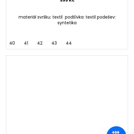
399 Kč
materiál svršku: textil podšívka: textil podešev:
syntetika
40
41
42
43
44
499