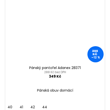
399
KČ
–12 %
Pánský pantofel Adanex 28371
288 Kč bez DPH
349 Kč
Pánská obuv domácí
40
41
42
44