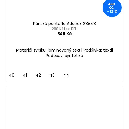
399
KČ
–12 %
Pánské pantofle Adanex 28848
288 Kč bez DPH
349 Kč
Materiál svršku: laminovaný textil Podšívka: textil
Podešev: syntetika
40
41
42
43
44