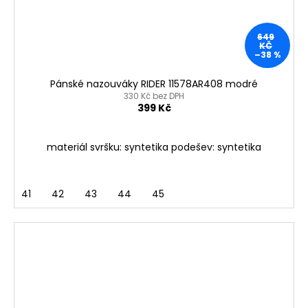
649
KČ
–38 %
Pánské nazouváky RIDER 11578AR408 modré
330 Kč bez DPH
399 Kč
materiál svršku: syntetika podešev: syntetika
41
42
43
44
45