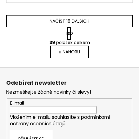
NAČÍST 18 DALŠÍCH
S
1
2
t
O
r
39
položek celkem
v
á
NAHORU
l
n
k
á
o
d
Z
v
a
á
á
c
Odebírat newsletter
n
p
í
í
Nezmeškejte žádné novinky či slevy!
p
a
r
t
E-mail
v
í
k
Vložením e-mailu souhlasíte s
podmínkami
y
ochrany osobních údajů
v
ý
PŘIHLÁSIT SE