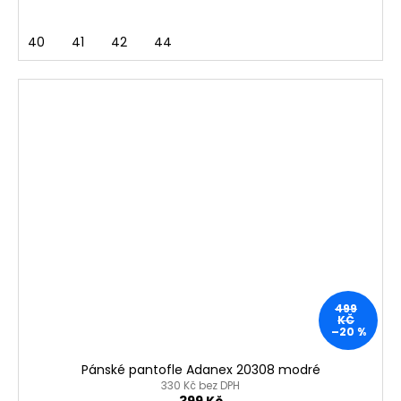
40
41
42
44
499
KČ
–20 %
Pánské pantofle Adanex 20308 modré
330 Kč bez DPH