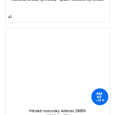
41
399
KČ
–12 %
Pánské nazováky Adanex 28855