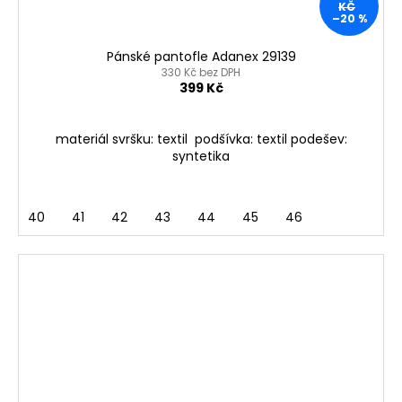
KČ
–20 %
Pánské pantofle Adanex 29139
330 Kč bez DPH
399 Kč
materiál svršku: textil podšívka: textil podešev:
syntetika
40
41
42
43
44
45
46