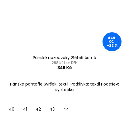
449
KČ
–22 %
Pánské nazouváky 29459 černé
288 Kč bez DPH
349 Kč
Pánské pantofle Svršek: textil Podšívka: textil Podešev:
syntetika
40
41
42
43
44