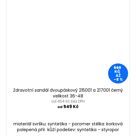
599
KČ
AŽ
–8 %
Zdravotní sandál dvoupáskový 215001 a 217001 černý
velikost 36-48
od 454 Kč bez DPH
549 Kč
od
materiál svršku: syntetika - poromer stélka: korková
polepená přír. kůží podešev: syntetika - styropor