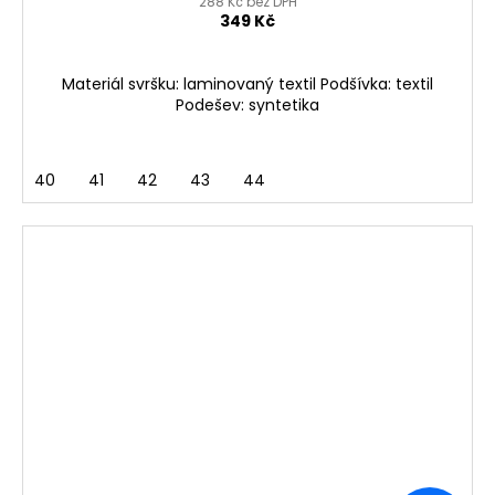
288 Kč bez DPH
349 Kč
Materiál svršku: laminovaný textil Podšívka: textil
Podešev: syntetika
40
41
42
43
44