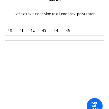
399 Kč
Svršek: textil Podšívka: textil Podešev: polyuretan
40
41
42
43
44
45
749
KČ