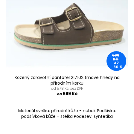
999
KČ
AŽ
–30 %
Kožený zdravotní pantofel 217102 tmavě hnědý na
přírodním korku
od 578 Kč bez DPH
699 Kč
od
Materiál svršku: přírodní kůže - nubuk Podšívka:
podšívková kůže - stélka Podešev: syntetika