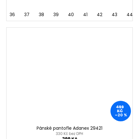
36
37
38
39
40
41
42
43
44
499
KČ
–20 %
Pánské pantofle Adanex 29421
330 Kč bez DPH