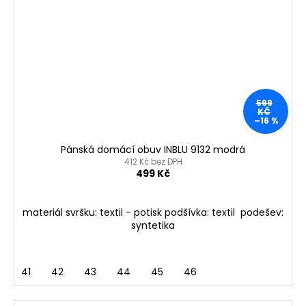
599
KČ
–16 %
Pánská domácí obuv INBLU 9132 modrá
412 Kč bez DPH
499 Kč
materiál svršku: textil - potisk podšívka: textil podešev:
syntetika
41
42
43
44
45
46