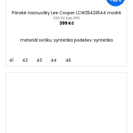
–46 %
Pánské nazouváky Lee Cooper LCW25423544 modré
330 Kč bez DPH
399 Kč
materiál svršku: syntetika podešev: syntetika
41
42
43
44
45