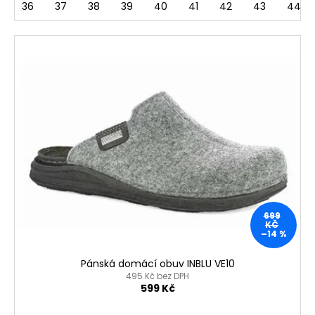
36
37
38
39
40
41
42
43
44
699
KČ
–14 %
Pánská domácí obuv INBLU VE10
495 Kč bez DPH
599 Kč