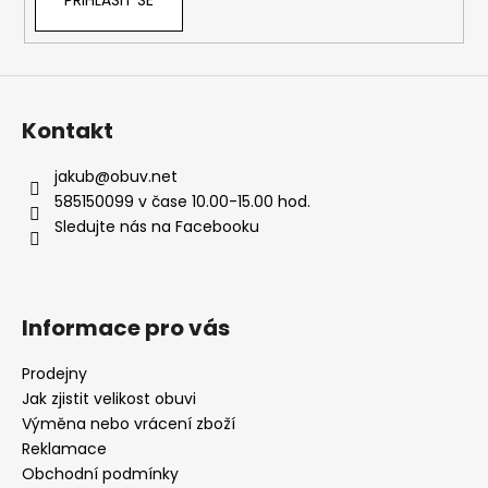
p
i
s
u
Kontakt
jakub
@
obuv.net
585150099 v čase 10.00-15.00 hod.
Sledujte nás na Facebooku
Informace pro vás
Prodejny
Jak zjistit velikost obuvi
Výměna nebo vrácení zboží
Reklamace
Obchodní podmínky