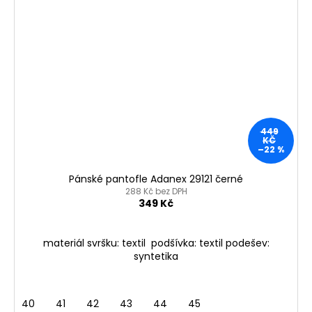
449
KČ
–22 %
Pánské pantofle Adanex 29121 černé
288 Kč bez DPH
349 Kč
materiál svršku: textil podšívka: textil podešev:
syntetika
40
41
42
43
44
45