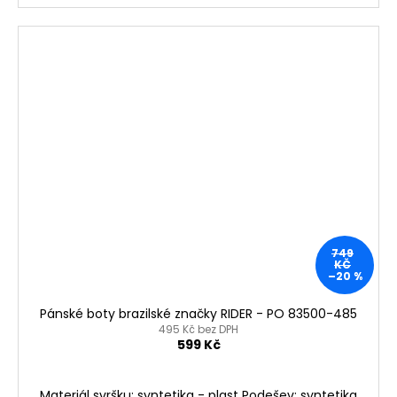
749
KČ
–20 %
Pánské boty brazilské značky RIDER - PO 83500-485
495 Kč bez DPH
599 Kč
Materiál svršku: syntetika - plast Podešev: syntetika