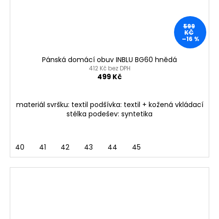
599
KČ
–16 %
Pánská domácí obuv INBLU BG60 hnědá
412 Kč bez DPH
499 Kč
materiál svršku: textil podšívka: textil + kožená vkládací
stélka podešev: syntetika
40
41
42
43
44
45