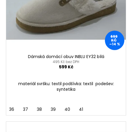
699
KČ
–14 %
Dámská domácí obuv INBLU EY32 bílá
495 Kč bez DPH
599 Kč
materiál svršku: textil podšívka: textil podešev:
syntetika
36
37
38
39
40
41