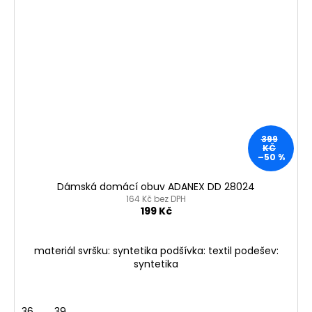
399
KČ
–50 %
Dámská domácí obuv ADANEX DD 28024
164 Kč bez DPH
199 Kč
materiál svršku: syntetika podšívka: textil podešev:
syntetika
36
39