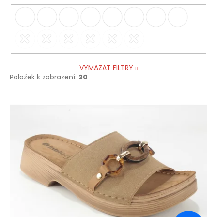
VYMAZAT FILTRY
Položek k zobrazení:
20
V
ý
p
i
s
p
r
o
d
u