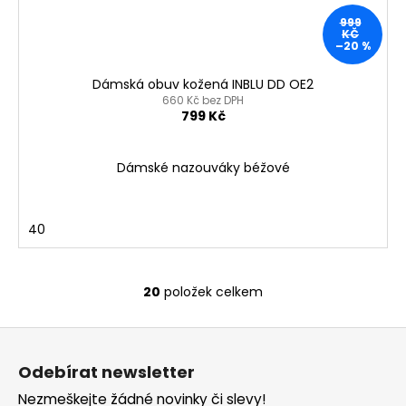
999
KČ
–20 %
Dámská obuv kožená INBLU DD OE2
660 Kč bez DPH
799 Kč
Dámské nazouváky béžové
40
20
položek celkem
O
v
Z
l
á
á
Odebírat newsletter
d
p
a
Nezmeškejte žádné novinky či slevy!