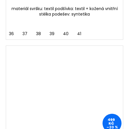
materiál svršku: textil podšívka: textil + kožená vnitřní
stélka podešev: syntetika
36
37
38
39
40
41
499
KČ
–20 %