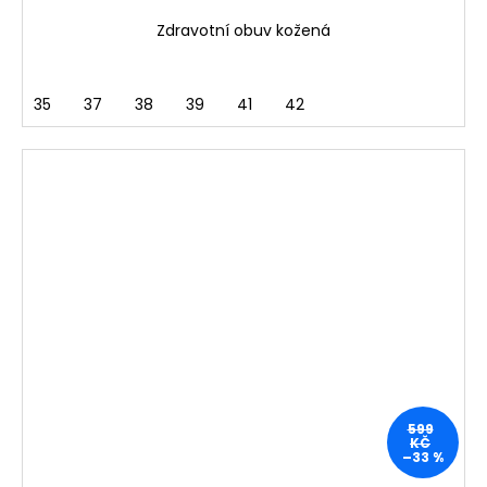
Zdravotní obuv kožená
35
37
38
39
41
42
599
KČ
–33 %