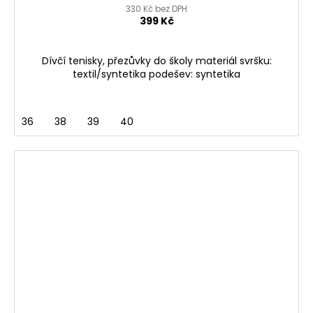
330 Kč bez DPH
399 Kč
Dívčí tenisky, přezůvky do školy materiál svršku:
textil/syntetika podešev: syntetika
36
38
39
40