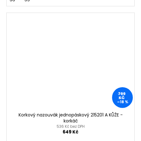
799
KČ
–18 %
Korkový nazouvák jednopáskový 215201 A KŮŽE -
korkáč
536 Kč bez DPH
649 Kč