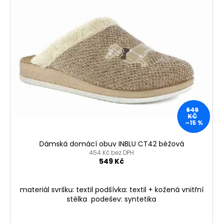
649
KČ
–15 %
Dámská domácí obuv INBLU CT42 béžová
454 Kč bez DPH
549 Kč
materiál svršku: textil podšívka: textil + kožená vnitřní
stélka podešev: syntetika