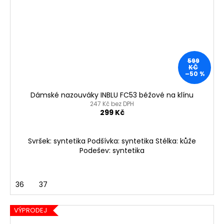
599
KČ
–50 %
Dámské nazouváky INBLU FC53 béžové na klínu
247 Kč bez DPH
299 Kč
Svršek: syntetika Podšívka: syntetika Stélka: kůže
Podešev: syntetika
36
37
VÝPRODEJ