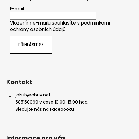
a
c
t
E-mail
í
í
p
Vložením e-mailu souhlasíte s
podmínkami
r
ochrany osobních údajů
v
k
PŘIHLÁSIT SE
y
v
ý
p
i
s
Kontakt
u
jakub
@
obuv.net
585150099 v čase 10.00-15.00 hod.
Sledujte nás na Facebooku
Informace pro vás