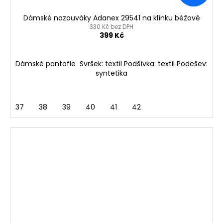
Dámské nazouváky Adanex 29541 na klínku béžové
330 Kč bez DPH
399 Kč
Dámské pantofle Svršek: textil Podšívka: textil Podešev:
syntetika
37
38
39
40
41
42