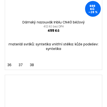
699
KČ
–28 %
Dámský nazouvák Inblu CN40 béžový
412 Kč bez DPH
499 Kč
materiál svršků: syntetika vnitřní stélka: kůže podešev:
syntetika
36
37
38