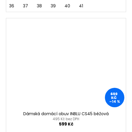
36
37
38
39
40
41
699
KČ
–14 %
Dámská domácí obuv INBLU CS45 béžová
495 Kč bez DPH
599 Kč