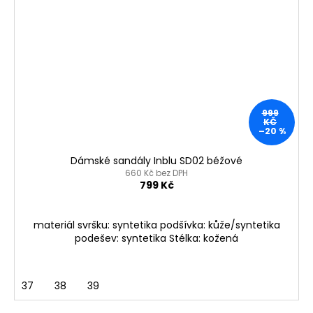
999
KČ
–20 %
Dámské sandály Inblu SD02 béžové
660 Kč bez DPH
799 Kč
materiál svršku: syntetika podšívka: kůže/syntetika
podešev: syntetika Stélka: kožená
37
38
39