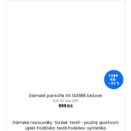
1 299
KČ
–23 %
Dámské pantofle Xti 143985 béžové
826 Kč bez DPH
999 Kč
Dámské nazouváky Svršek: textil - pružný sportovní
úplet Podšívka: textil Podešev: syntetika