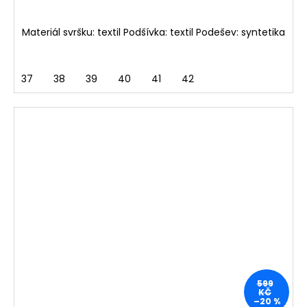
Materiál svršku: textil Podšívka: textil Podešev: syntetika
37
38
39
40
41
42
599
KČ
–20 %