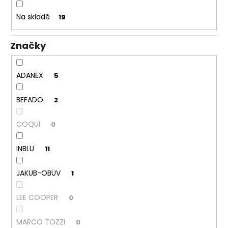
k
a
t
Na skladě
19
j
ů
í
Značky
t
?
ADANEX
5
BEFADO
2
HLEDAT
COQUI
0
INBLU
11
D
o
JAKUB-OBUV
1
p
o
LEE COOPER
0
r
u
MARCO TOZZI
0