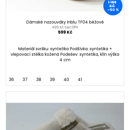
1 199
k
KČ
–50 %
t
ů
Dámské nazouváky Inblu TF04 béžové
495 Kč bez DPH
599 Kč
Materiál svršku: syntetika Podšívka: syntetika +
vlepovací stélka kožená Podešev: syntetika, klín výška
4 cm
36
37
38
39
40
41