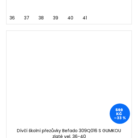
36
37
38
39
40
41
599
KČ
–33 %
Dívčí školní přezůvky Befado 309Q016 S GUMKOU
zlaté vel. 36-40