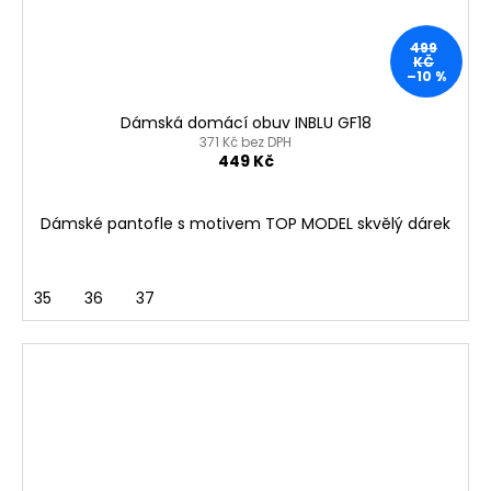
499
KČ
–10 %
Dámská domácí obuv INBLU GF18
371 Kč bez DPH
449 Kč
Dámské pantofle s motivem TOP MODEL skvělý dárek
35
36
37