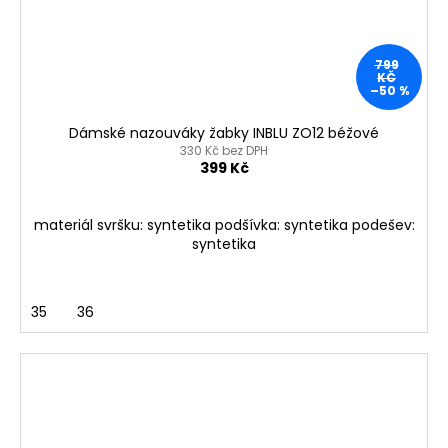
799
KČ
–50 %
Dámské nazouváky žabky INBLU ZO12 béžové
330 Kč bez DPH
399 Kč
materiál svršku: syntetika podšívka: syntetika podešev:
syntetika
35
36