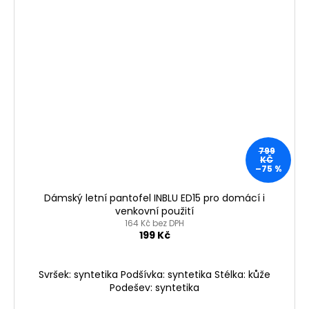
799
KČ
–75 %
Dámský letní pantofel INBLU ED15 pro domácí i
venkovní použití
164 Kč bez DPH
199 Kč
Svršek: syntetika Podšívka: syntetika Stélka: kůže
Podešev: syntetika