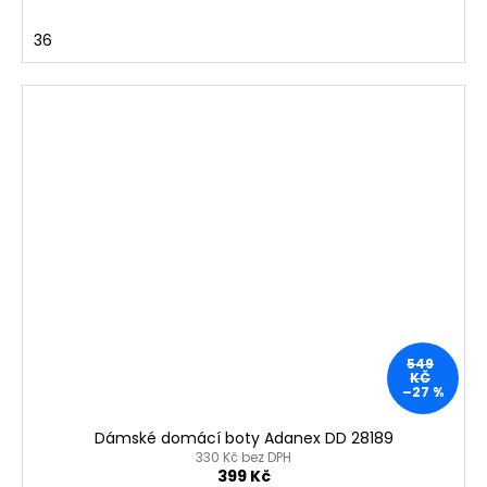
36
549
KČ
–27 %
Dámské domácí boty Adanex DD 28189
330 Kč bez DPH
399 Kč