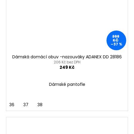
399
KČ
–37 %
Dámská domácí obuv -nazouváky ADANEX DD 28186
206 Kč bez DPH
249 Kč
Dámské pantofle
36
37
38