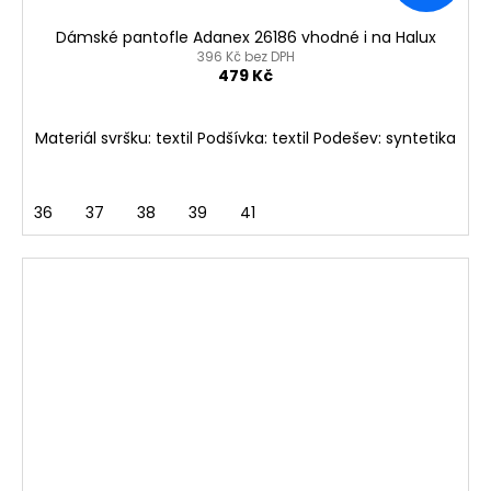
Dámské pantofle Adanex 26186 vhodné i na Halux
396 Kč bez DPH
479 Kč
Materiál svršku: textil Podšívka: textil Podešev: syntetika
36
37
38
39
41