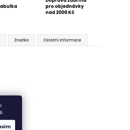
Doprava zdarma
tabulka
pro objednávky
nad 2000 Kč
Značka
Ostatní informace
o
e
.
asím