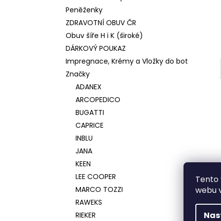
Peněženky
ZDRAVOTNÍ OBUV ČR
Obuv šíře H i K (široké)
DÁRKOVÝ POUKAZ
Impregnace, Krémy a Vložky do bot
Značky
ADANEX
ARCOPEDICO
BUGATTI
CAPRICE
INBLU
JANA
KEEN
LEE COOPER
Tento 
MARCO TOZZI
webu v
RAWEKS
Nas
RIEKER