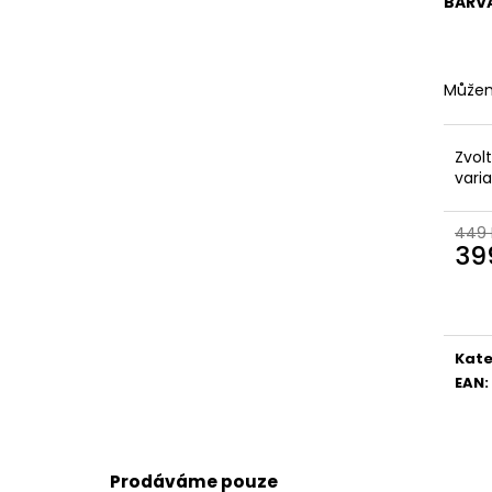
KOŽENÉ
BRONZOVÉ
BARV
2 099 Kč
499 Kč
Původně:
2 799 Kč
Původně:
899 K
Můžem
Zvol
vari
449 
39
Měr
cena
Kate
EAN
:
Prodáváme pouze