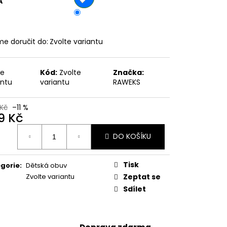
A
č
e doručit do:
Zvolte variantu
te
Kód:
Zvolte
Značka:
antu
variantu
RAWEKS
Kč
–11 %
9 Kč
ná
DO KOŠÍKU
:
Tisk
gorie
:
Dětská obuv
Zvolte variantu
Zeptat se
Sdílet