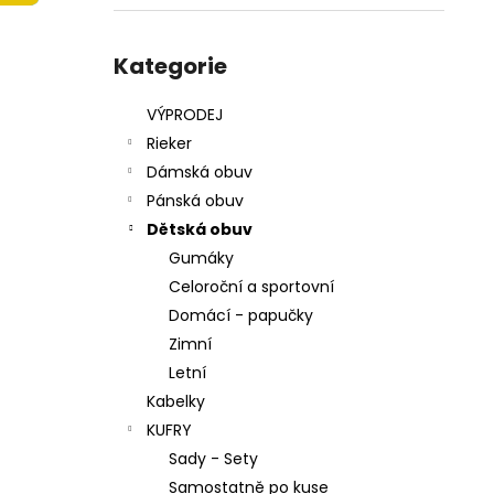
215201 - KORKÁČ
l
599 Kč
Přeskočit
Původně:
699 Kč
kategorie
Kategorie
VÝPRODEJ
Rieker
Dámská obuv
Pánská obuv
Dětská obuv
Gumáky
Celoroční a sportovní
Domácí - papučky
Zimní
Letní
Kabelky
KUFRY
Sady - Sety
Samostatně po kuse