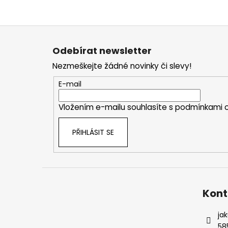
Z
á
Odebírat newsletter
p
Nezmeškejte žádné novinky či slevy!
a
t
E-mail
í
Vložením e-mailu souhlasíte s
podmínkami o
PŘIHLÁSIT SE
Kont
ja
58