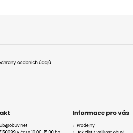
chrany osobních údajů
akt
Informace pro vás
kub
@
obuv.net
Prodejny
5150099 v čase 10.00-15.00 ho
Jak zjistit velikost obuvi