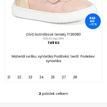
849
KČ
–11 %
Dívčí kotníčkové tenisky 1T26080
619 Kč bez DPH
749 Kč
Materiál svršku: syntetika Podšívka: textil Podešev:
syntetika
21
22
23
24
25
27
28
2
položek celkem
O
v
Z
l