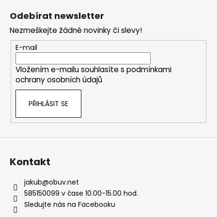
á
á
Odebírat newsletter
d
p
a
Nezmeškejte žádné novinky či slevy!
a
c
t
E-mail
í
í
p
Vložením e-mailu souhlasíte s
podmínkami
r
ochrany osobních údajů
v
k
PŘIHLÁSIT SE
y
v
ý
p
i
s
Kontakt
u
jakub
@
obuv.net
585150099 v čase 10.00-15.00 hod.
Sledujte nás na Facebooku