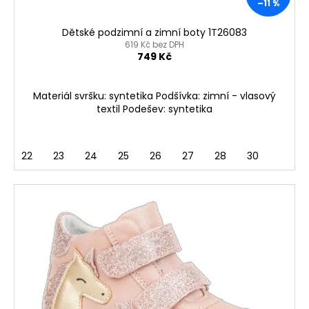
–11 %
t
ů
Dětské podzimní a zimní boty 1T26083
619 Kč bez DPH
749 Kč
Materiál svršku: syntetika Podšívka: zimní - vlasový
textil Podešev: syntetika
22
23
24
25
26
27
28
30