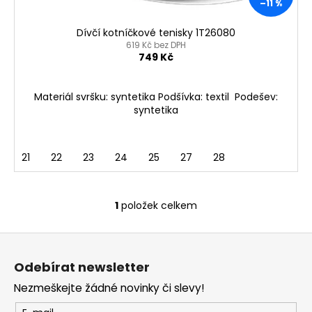
–11 %
t
ů
Dívčí kotníčkové tenisky 1T26080
619 Kč bez DPH
749 Kč
Materiál svršku: syntetika Podšívka: textil Podešev:
syntetika
21
22
23
24
25
27
28
1
položek celkem
O
v
Z
l
á
á
Odebírat newsletter
d
p
a
Nezmeškejte žádné novinky či slevy!
a
c