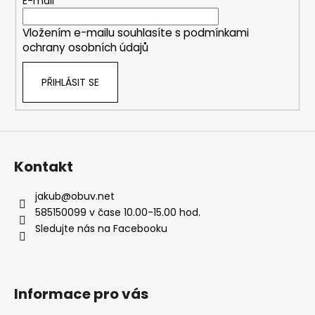
t
E-mail
í
í
p
Vložením e-mailu souhlasíte s
podmínkami
r
ochrany osobních údajů
v
k
PŘIHLÁSIT SE
y
v
ý
p
i
s
Kontakt
u
jakub
@
obuv.net
585150099 v čase 10.00-15.00 hod.
Sledujte nás na Facebooku
Informace pro vás