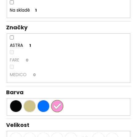
k
a
t
Na skladě
1
j
ů
í
Značky
t
?
ASTRA
1
FARE
0
HLEDAT
MEDICO
0
Barva
D
o
p
o
r
Velikost
u