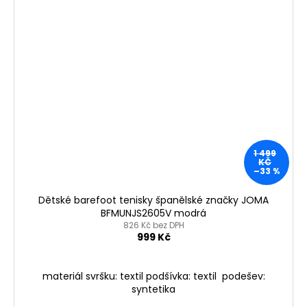
1 499
KČ
–33 %
Dětské barefoot tenisky španělské značky JOMA
BFMUNJS2605V modrá
826 Kč bez DPH
999 Kč
materiál svršku: textil podšívka: textil podešev:
syntetika