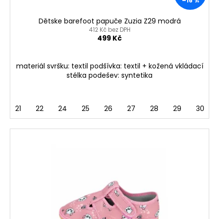
–16 %
t
ů
Dětske barefoot papuče Zuzia Z29 modrá
412 Kč bez DPH
499 Kč
materiál svršku: textil podšívka: textil + kožená vkládací
stélka podešev: syntetika
21
22
24
25
26
27
28
29
30