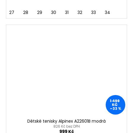
27
28
29
30
31
32
33
34
1 499
KČ
–33 %
Dětské tenisky Alpinex A22601B modrá
826 Kč bez DPH
999 Kč