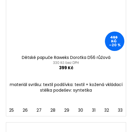
499
KČ
–20 %
Dětské papuče Raweks Dorotka D56 růžová
330 Kč bez DPH
399 Kč
materiál svršku: textil podšívka: textil + kožená vkládací
stélka podešev: syntetika
25
26
27
28
29
30
31
32
33