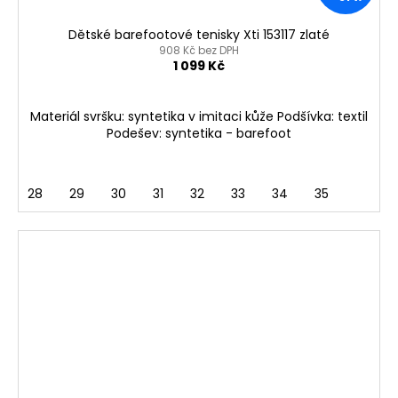
Dětské barefootové tenisky Xti 153117 zlaté
908 Kč bez DPH
1 099 Kč
Materiál svršku: syntetika v imitaci kůže Podšívka: textil
Podešev: syntetika - barefoot
28
29
30
31
32
33
34
35