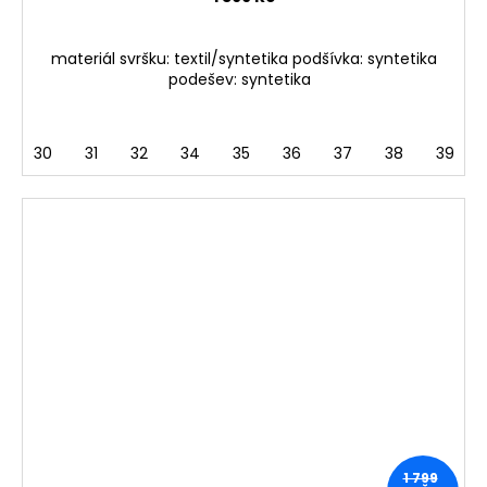
materiál svršku: textil/syntetika podšívka: syntetika
podešev: syntetika
30
31
32
34
35
36
37
38
39
1 799