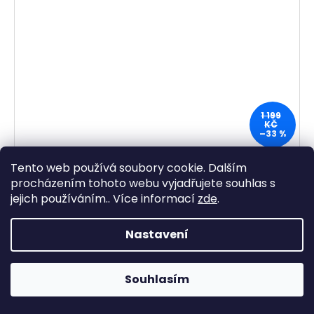
1 199
KČ
–33 %
Dětské botasky Alpinex Softshell A225015A šedé
Tento web používá soubory cookie. Dalším
660 Kč bez DPH
procházením tohoto webu vyjadřujete souhlas s
799 Kč
jejich používáním.. Více informací
zde
.
Materiál svršku: syntetika SOFTSHELL Podšívka: textil
Nastavení
Podešev: syntetika
Souhlasím
28
29
30
31
32
33
34
35