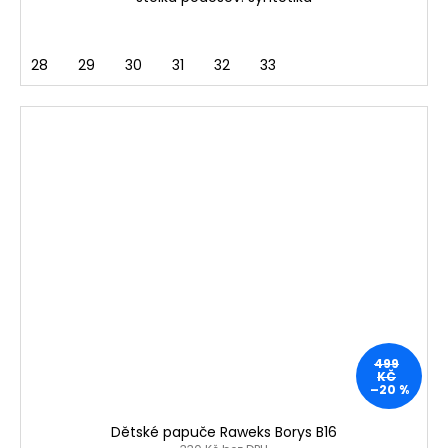
28
29
30
31
32
33
499
KČ
–20 %
Dětské papuče Raweks Borys B16