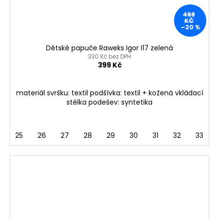
499
KČ
–20 %
Dětské papuče Raweks Igor I17 zelená
330 Kč bez DPH
399 Kč
materiál svršku: textil podšívka: textil + kožená vkládací
stélka podešev: syntetika
25
26
27
28
29
30
31
32
33