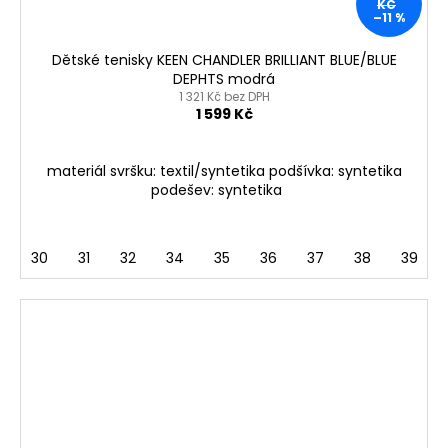
KČ
–11 %
Dětské tenisky KEEN CHANDLER BRILLIANT BLUE/BLUE
DEPHTS modrá
1 321 Kč bez DPH
1 599 Kč
materiál svršku: textil/syntetika podšívka: syntetika
podešev: syntetika
30
31
32
34
35
36
37
38
39