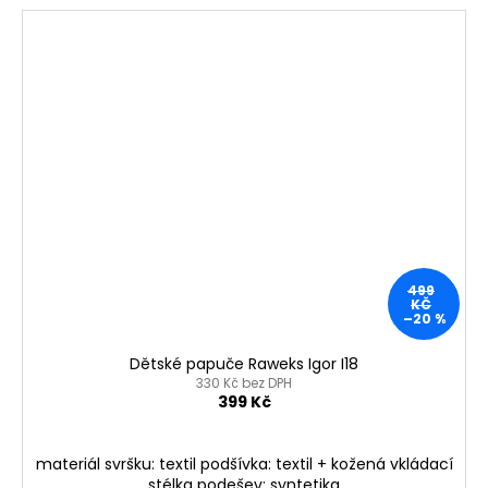
499
KČ
–20 %
Dětské papuče Raweks Igor I18
330 Kč bez DPH
399 Kč
materiál svršku: textil podšívka: textil + kožená vkládací
stélka podešev: syntetika