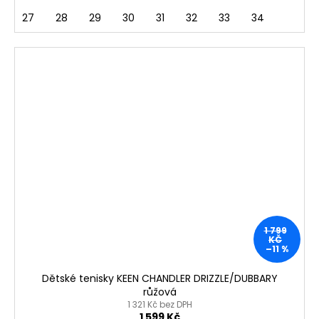
27
28
29
30
31
32
33
34
1 799
KČ
–11 %
Dětské tenisky KEEN CHANDLER DRIZZLE/DUBBARY
růžová
1 321 Kč bez DPH
1 599 Kč