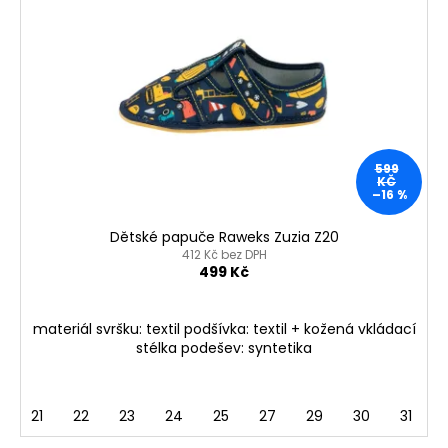
599
KČ
–16 %
Dětské papuče Raweks Zuzia Z20
412 Kč bez DPH
499 Kč
materiál svršku: textil podšívka: textil + kožená vkládací
stélka podešev: syntetika
21
22
23
24
25
27
29
30
31