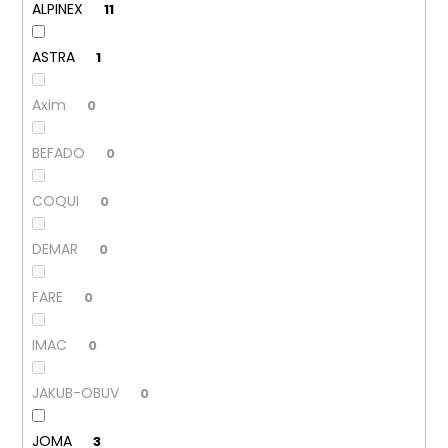
č
ALPINEX
11
u
j
ASTRA
1
e
m
Axim
0
e
BEFADO
0
PÁNSKÉ
SANDÁLY
COQUI
0
KEEN
NEWPORT
BISON
DEMAR
0
KOŽENÉ
2
FARE
0
099
Kč
Původně:
IMAC
0
2
799
Kč
JAKUB-OBUV
0
JOMA
3