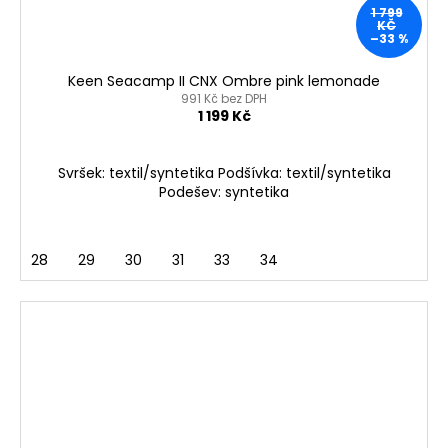
1 799
KČ
–33 %
Keen Seacamp II CNX Ombre pink lemonade
991 Kč bez DPH
1 199 Kč
Svršek: textil/syntetika Podšívka: textil/syntetika
Podešev: syntetika
28
29
30
31
33
34