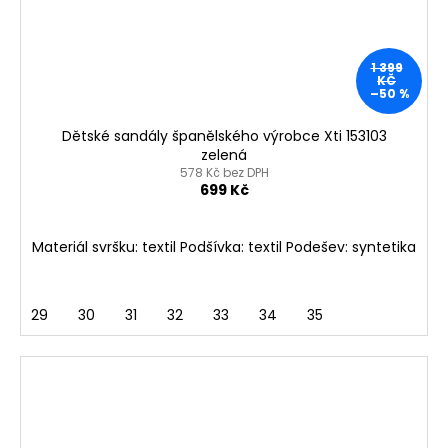
1 399
KČ
–50 %
Dětské sandály španělského výrobce Xti 153103
zelená
578 Kč bez DPH
699 Kč
Materiál svršku: textil Podšívka: textil Podešev: syntetika
29
30
31
32
33
34
35