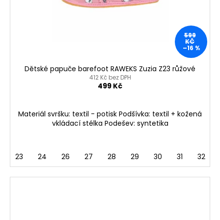
599
KČ
–16 %
Dětské papuče barefoot RAWEKS Zuzia Z23 růžové
412 Kč bez DPH
499 Kč
Materiál svršku: textil - potisk Podšívka: textil + kožená
vkládací stélka Podešev: syntetika
23
24
26
27
28
29
30
31
32