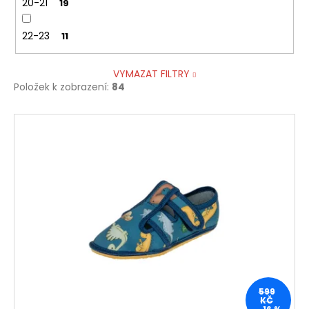
20-21
19
22-23
11
VYMAZAT FILTRY
Položek k zobrazení:
84
V
ý
p
i
s
p
r
o
d
u
599
k
KČ