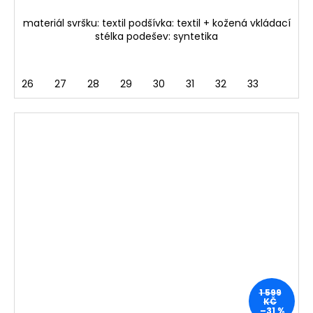
materiál svršku: textil podšívka: textil + kožená vkládací
stélka podešev: syntetika
26
27
28
29
30
31
32
33
1 599
KČ
–31 %