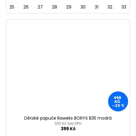
25
26
27
28
29
30
31
32
33
499
KČ
–20 %
Dětské papuče Raweks BORYS B35 modrá
330 Kč bez DPH
399 Kč