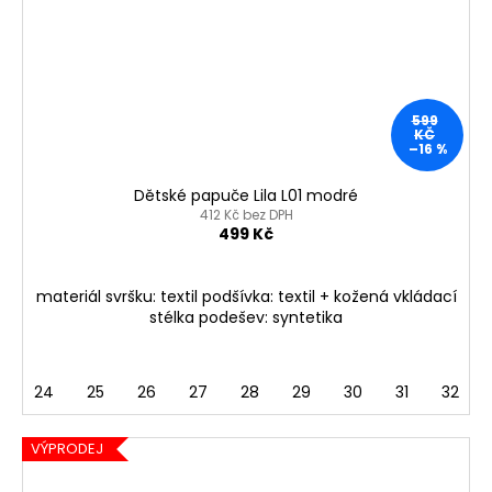
599
KČ
–16 %
Dětské papuče Lila L01 modré
412 Kč bez DPH
499 Kč
materiál svršku: textil podšívka: textil + kožená vkládací
stélka podešev: syntetika
24
25
26
27
28
29
30
31
32
VÝPRODEJ