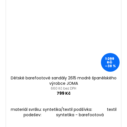
1 299
KČ
–38 %
Dětské barefootové sandály 2615 modré španělského
výrobce JOMA
660 Kč bez DPH
799 Kč
materiál svršku: syntetika/textil podšívka: textil
podešev: syntetika - barefootová