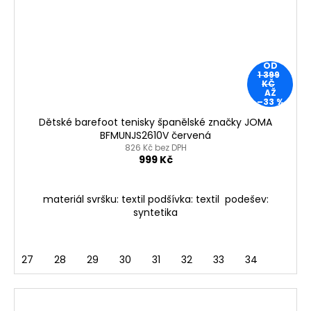
OD
1 399
KČ
AŽ
–33 %
Dětské barefoot tenisky španělské značky JOMA
BFMUNJS2610V červená
826 Kč bez DPH
999 Kč
materiál svršku: textil podšívka: textil podešev:
syntetika
27
28
29
30
31
32
33
34