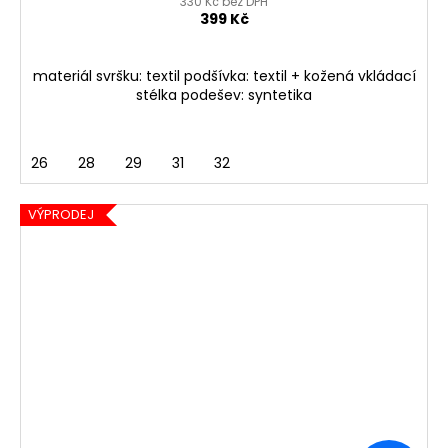
330 Kč bez DPH
399 Kč
materiál svršku: textil podšívka: textil + kožená vkládací
stélka podešev: syntetika
26
28
29
31
32
VÝPRODEJ