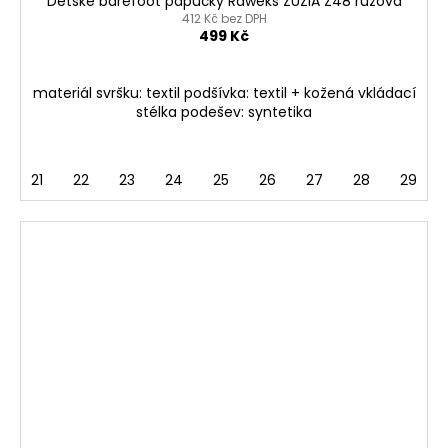
Dětské barefoot papučky Raweks ZUZIA Z48 růžová
412 Kč bez DPH
499 Kč
materiál svršku: textil podšívka: textil + kožená vkládací
stélka podešev: syntetika
21
22
23
24
25
26
27
28
29