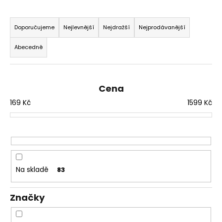
a
Ř
j
a
Doporučujeme
Nejlevnější
Nejdražší
Nejprodávanější
í
z
Abecedně
t
e
?
n
í
Cena
p
169
Kč
1599
Kč
r
HLEDAT
o
d
u
k
D
o
t
Na skladě
83
p
ů
o
Značky
r
u