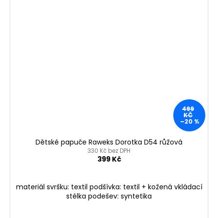
499
KČ
–20 %
Dětské papuče Raweks Dorotka D54 růžová
330 Kč bez DPH
399 Kč
materiál svršku: textil podšívka: textil + kožená vkládací
stélka podešev: syntetika