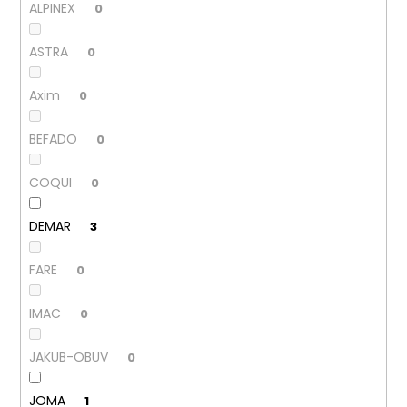
č
ALPINEX
0
u
j
ASTRA
0
e
m
Axim
0
e
BEFADO
0
PÁNSKÉ
SANDÁLY
COQUI
0
KEEN
NEWPORT
BISON
DEMAR
3
KOŽENÉ
2
FARE
0
099
Kč
Původně:
IMAC
0
2
799
Kč
JAKUB-OBUV
0
JOMA
1