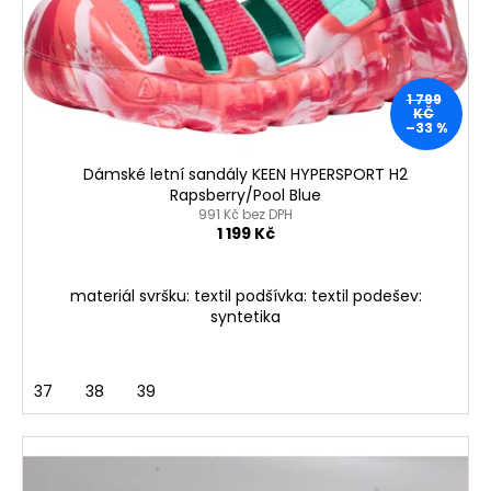
1 799
KČ
–33 %
Dámské letní sandály KEEN HYPERSPORT H2
Rapsberry/Pool Blue
991 Kč bez DPH
1 199 Kč
materiál svršku: textil podšívka: textil podešev:
syntetika
37
38
39