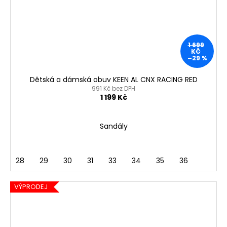
1 699
KČ
–29 %
Dětská a dámská obuv KEEN AL CNX RACING RED
991 Kč bez DPH
1 199 Kč
Sandály
28
29
30
31
33
34
35
36
VÝPRODEJ