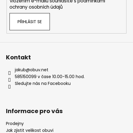
Vložením e-mailu souhlasíte s
podmínkami
r
ochrany osobních údajů
v
k
PŘIHLÁSIT SE
y
v
ý
p
i
s
Kontakt
u
jakub
@
obuv.net
585150099 v čase 10.00-15.00 hod.
Sledujte nás na Facebooku
Informace pro vás
Prodejny
Jak zjistit velikost obuvi