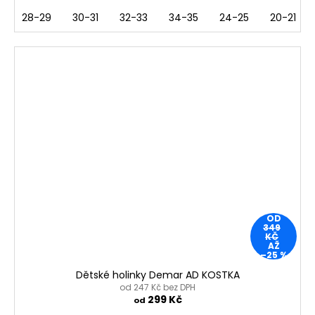
28-29
30-31
32-33
34-35
24-25
20-21
OD
349
KČ
AŽ
–25 %
Dětské holinky Demar AD KOSTKA
od 247 Kč bez DPH
299 Kč
od