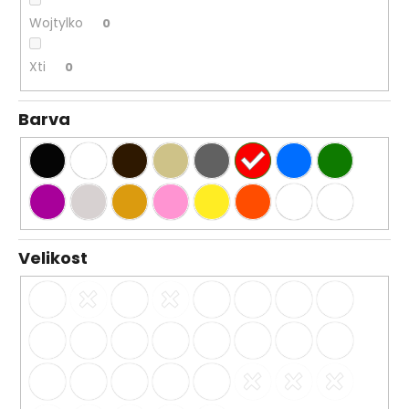
Wojtylko
0
Xti
0
Barva
Velikost