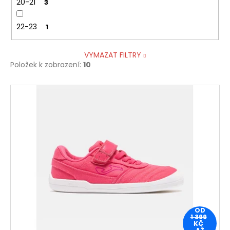
20-21
3
22-23
1
VYMAZAT FILTRY
Položek k zobrazení:
10
V
ý
p
i
s
p
r
o
d
u
OD
1 399
k
KČ