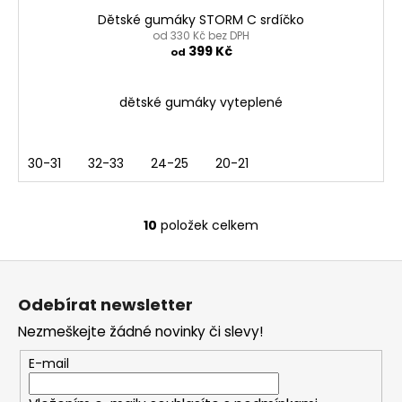
Dětské gumáky STORM C srdíčko
od 330 Kč bez DPH
399 Kč
od
dětské gumáky vyteplené
30-31
32-33
24-25
20-21
10
položek celkem
O
v
Z
l
á
á
Odebírat newsletter
d
p
a
Nezmeškejte žádné novinky či slevy!
a
c
t
E-mail
í
í
p