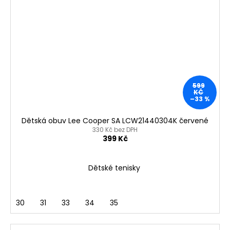
599
KČ
–33 %
Dětská obuv Lee Cooper SA LCW21440304K červené
330 Kč bez DPH
399 Kč
Dětské tenisky
30
31
33
34
35