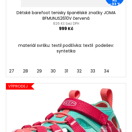
AŽ
t
–33 %
ů
Dětské barefoot tenisky španělské značky JOMA
BFMUNJS2610V červená
826 Kč bez DPH
999 Kč
materiál svršku: textil podšívka: textil podešev:
syntetika
27
28
29
30
31
32
33
34
VÝPRODEJ