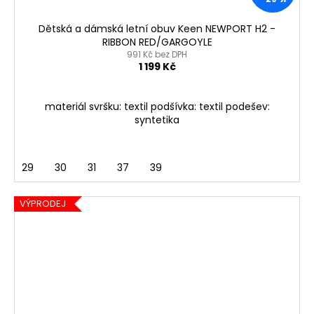
Dětská a dámská letní obuv Keen NEWPORT H2 -
RIBBON RED/GARGOYLE
991 Kč bez DPH
1 199 Kč
materiál svršku: textil podšívka: textil podešev:
syntetika
29
30
31
37
39
VÝPRODEJ