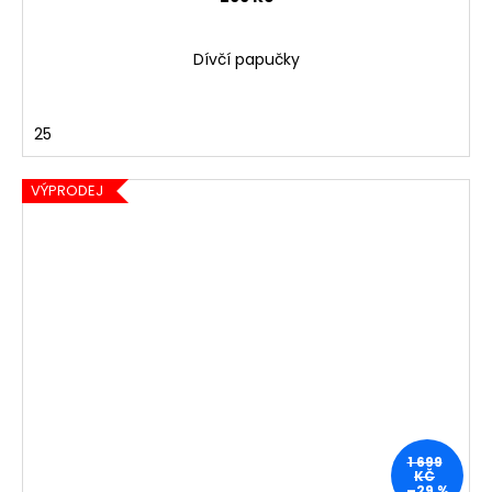
Dívčí papučky
25
VÝPRODEJ
1 699
KČ
–29 %