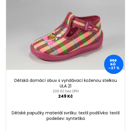
399
KČ
–37 %
Dětská domácí obuv s vyndávací koženou stelkou
ULA 21
206 Kč bez DPH
249 Kč
Dětské papučky materiál svršku: textil podšívka: textil
podešev: syntetika