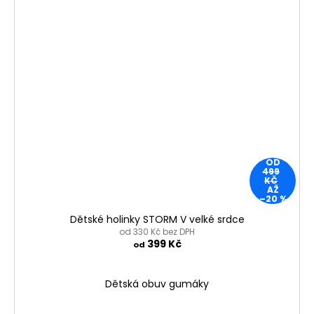
OD
499
KČ
AŽ
–20 %
Dětské holinky STORM V velké srdce
od 330 Kč bez DPH
399 Kč
od
Dětská obuv gumáky