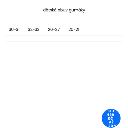
dětská obuv gumáky
30-31
32-33
26-27
20-21
OD
499
KČ
AŽ
–20 %