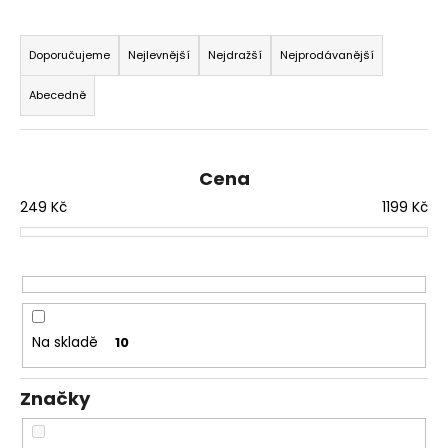
a
Ř
j
a
Doporučujeme
Nejlevnější
Nejdražší
Nejprodávanější
í
z
Abecedně
t
e
?
n
í
Cena
p
249
Kč
1199
Kč
r
HLEDAT
o
d
u
k
D
o
t
Na skladě
10
p
ů
o
Značky
r
u