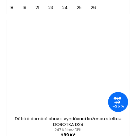
18
19
21
23
24
25
26
399
KČ
–25 %
Dětská domácí obuv s vyndávací koženou stelkou
DOROTKA D29
247 Kč bez DPH
299 Kč