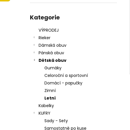
215201 - KORKÁČ
l
599 Kč
Přeskočit
Původně:
699 Kč
kategorie
Kategorie
VÝPRODEJ
Rieker
Dámská obuv
Pánská obuv
Dětská obuv
Gumáky
Celoroční a sportovní
Domácí - papučky
Zimní
Letní
Kabelky
KUFRY
Sady - Sety
Samostatně po kuse