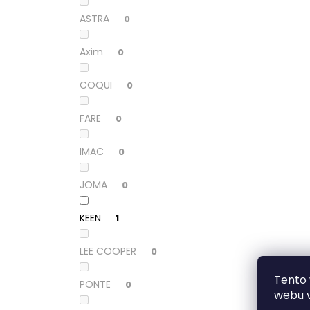
ASTRA
0
Axim
0
COQUI
0
FARE
0
IMAC
0
JOMA
0
KEEN
1
LEE COOPER
0
Tento 
PONTE
0
webu v