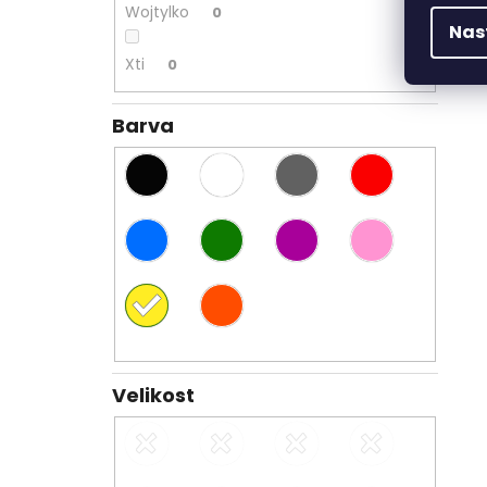
Wojtylko
0
Nas
Xti
0
Barva
Velikost