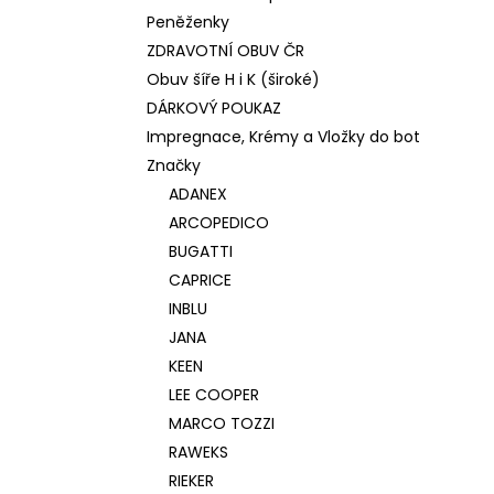
Peněženky
ZDRAVOTNÍ OBUV ČR
Obuv šíře H i K (široké)
DÁRKOVÝ POUKAZ
Impregnace, Krémy a Vložky do bot
Značky
ADANEX
ARCOPEDICO
BUGATTI
CAPRICE
INBLU
JANA
KEEN
LEE COOPER
MARCO TOZZI
RAWEKS
RIEKER