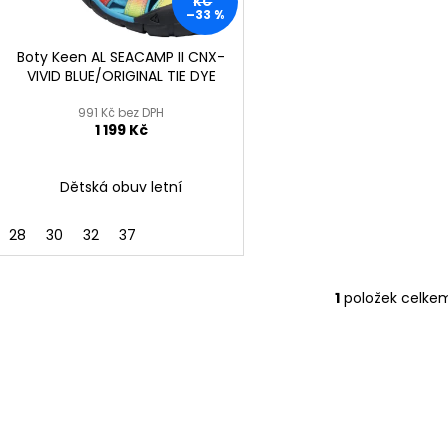
KOŽENÉ
BRONZOVÉ
r
KČ
–33 %
u
2 099 Kč
499 Kč
o
k
Původně:
2 799 Kč
Původně:
899 K
d
Boty Keen AL SEACAMP II CNX-
t
VIVID BLUE/ORIGINAL TIE DYE
u
ů
k
991 Kč bez DPH
1 199 Kč
t
ů
Dětská obuv letní
28
30
32
37
1
položek celke
O
v
l
á
d
a
c