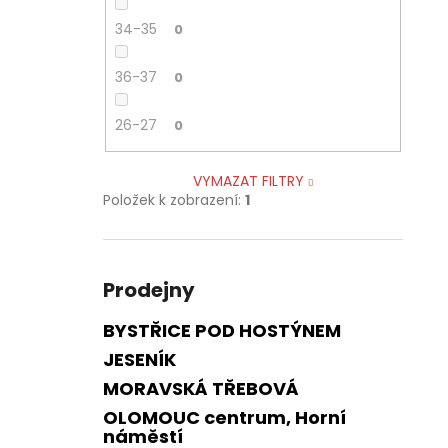
34-35
0
36-37
0
26-27
0
VYMAZAT FILTRY
Položek k zobrazení:
1
Prodejny
BYSTŘICE POD HOSTÝNEM
JESENÍK
MORAVSKÁ TŘEBOVÁ
OLOMOUC centrum, Horní
náměstí