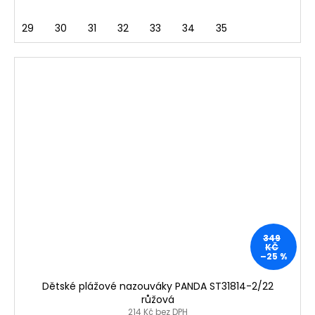
29
30
31
32
33
34
35
349
KČ
–25 %
Dětské plážové nazouváky PANDA ST31814-2/22
růžová
214 Kč bez DPH