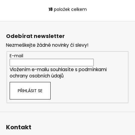
18
položek celkem
O
v
Z
l
á
á
Odebírat newsletter
d
p
a
Nezmeškejte žádné novinky či slevy!
a
c
t
E-mail
í
í
p
Vložením e-mailu souhlasíte s
podmínkami
r
ochrany osobních údajů
v
k
PŘIHLÁSIT SE
y
v
ý
p
i
s
Kontakt
u