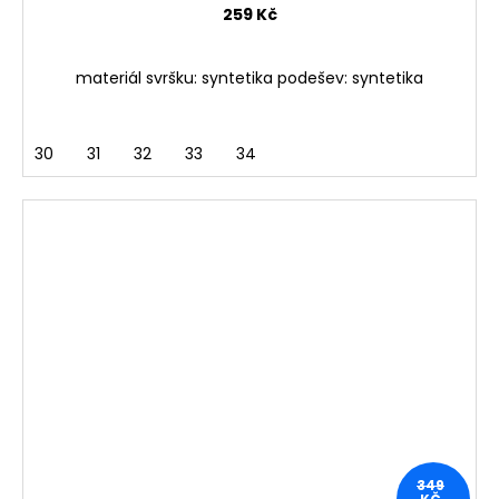
259 Kč
materiál svršku: syntetika podešev: syntetika
30
31
32
33
34
349