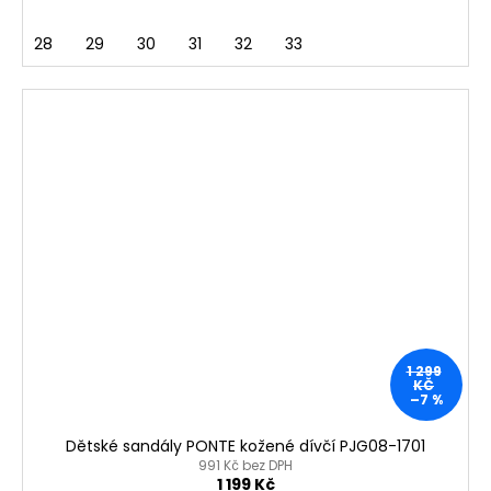
28
29
30
31
32
33
1 299
KČ
–7 %
Dětské sandály PONTE kožené dívčí PJG08-1701
991 Kč bez DPH
1 199 Kč