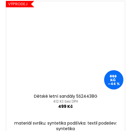
VÝPRODEJ
899
KČ
–44 %
Dětské letní sandály 5S24438G
412 Kč bez DPH
499 Kč
materiál svršku: syntetika podšívka: textil podešev:
syntetika