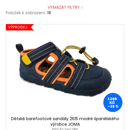
VYMAZAT FILTRY
Položek k zobrazení:
18
V
VÝPRODEJ
ý
p
i
s
p
r
o
d
u
1 299
k
KČ
–38 %
t
ů
Dětské barefootové sandály 2615 modré španělského
výrobce JOMA
660 Kč bez DPH