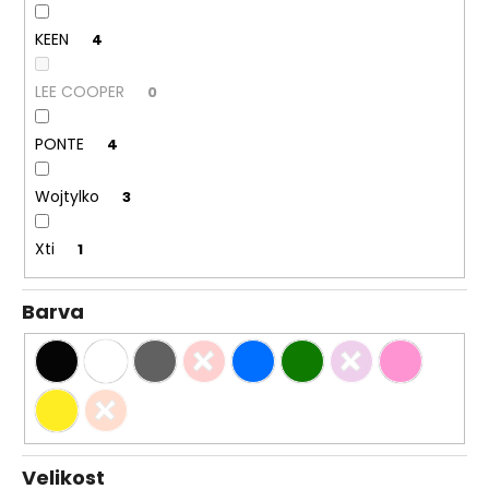
č
u
KEEN
4
j
e
LEE COOPER
0
m
e
PONTE
4
DÁMSKÉ
Wojtylko
3
NAZOUVÁKY
ŽABKY
INBLU
Xti
1
ZO19
BRONZOVÉ
499
Barva
Kč
Původně:
899
Kč
Velikost