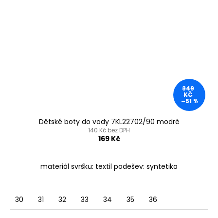
349
KČ
–51 %
Dětské boty do vody 7KL22702/90 modré
140 Kč bez DPH
169 Kč
materiál svršku: textil podešev: syntetika
30
31
32
33
34
35
36