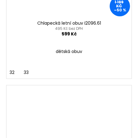
1 199
KČ
–50 %
Chlapecká letní obuv I2096.61
495 Kč bez DPH
599 Kč
dětská obuv
32
33