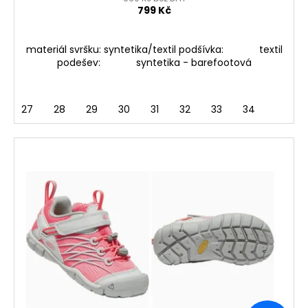
799 Kč
materiál svršku: syntetika/textil podšívka: textil
podešev: syntetika - barefootová
27
28
29
30
31
32
33
34