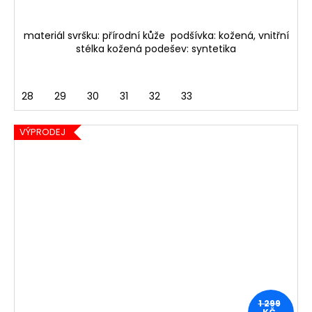
materiál svršku: přírodní kůže podšívka: kožená, vnitřní
stélka kožená podešev: syntetika
28
29
30
31
32
33
VÝPRODEJ
1 299