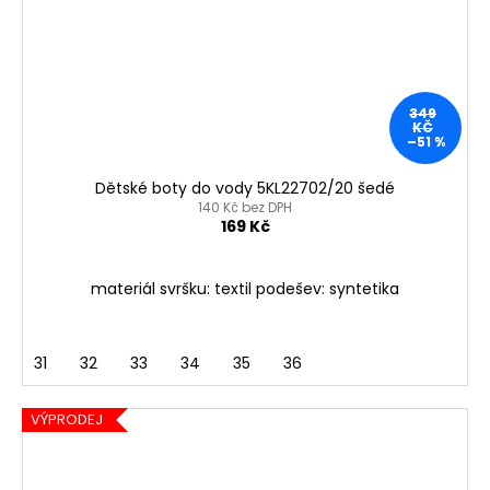
349
KČ
–51 %
Dětské boty do vody 5KL22702/20 šedé
140 Kč bez DPH
169 Kč
materiál svršku: textil podešev: syntetika
31
32
33
34
35
36
VÝPRODEJ