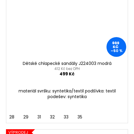
999
KČ
–50 %
Dětské chlapecké sandály J224003 modrá
412 Kč bez DPH
499 Kč
materiál svršku: syntetika/textil podšívka: textil
podešev: syntetika
28
29
31
32
33
35
VÝPRODEJ