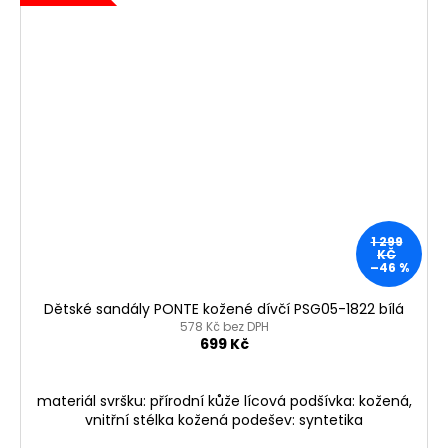
1 299
KČ
–46 %
Dětské sandály PONTE kožené dívčí PSG05-1822 bílá
578 Kč bez DPH
699 Kč
materiál svršku: přírodní kůže lícová podšívka: kožená,
vnitřní stélka kožená podešev: syntetika