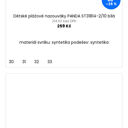
KČ
–25 %
Dětské plážové nazouváky PANDA ST31814-2/10 bílá
214 Kč bez DPH
259 Kč
materiál svršku: syntetika podešev: syntetika
30
31
32
33