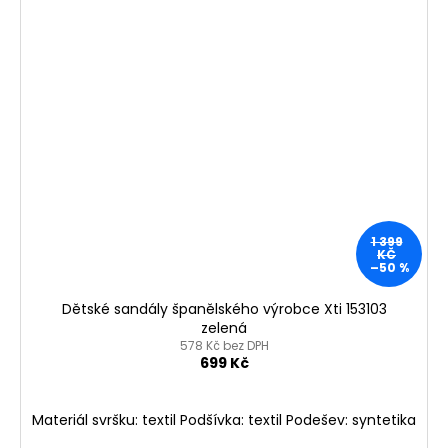
1 399
KČ
–50 %
Dětské sandály španělského výrobce Xti 153103
zelená
578 Kč bez DPH
699 Kč
Materiál svršku: textil Podšívka: textil Podešev: syntetika