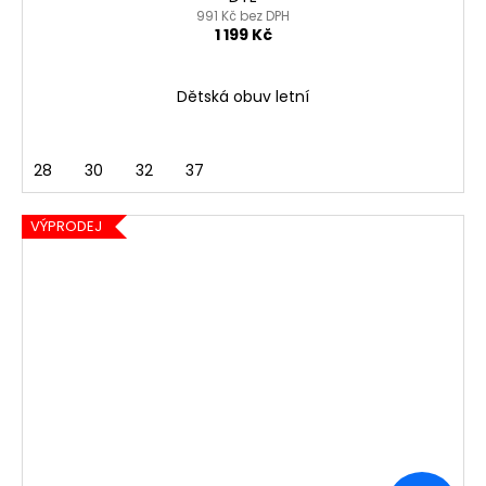
991 Kč bez DPH
1 199 Kč
Dětská obuv letní
28
30
32
37
VÝPRODEJ