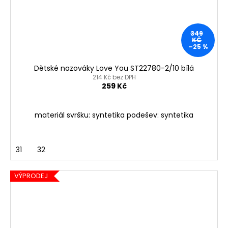
349
KČ
–25 %
Dětské nazováky Love You ST22780-2/10 bílá
214 Kč bez DPH
259 Kč
materiál svršku: syntetika podešev: syntetika
31
32
VÝPRODEJ