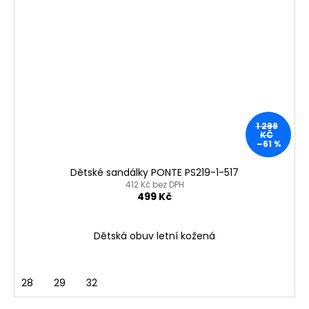
1 299
KČ
–61 %
Dětské sandálky PONTE PS219-1-517
412 Kč bez DPH
499 Kč
Dětská obuv letní kožená
28
29
32