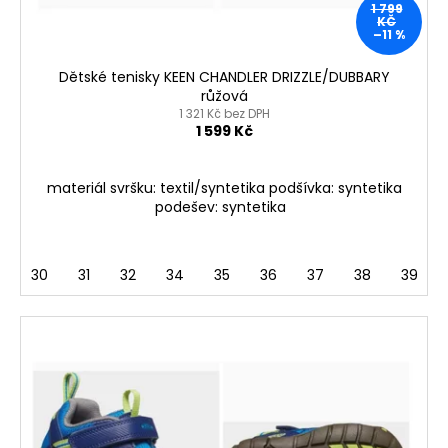
1 799
KČ
–11 %
Dětské tenisky KEEN CHANDLER DRIZZLE/DUBBARY
růžová
1 321 Kč bez DPH
1 599 Kč
materiál svršku: textil/syntetika podšívka: syntetika
podešev: syntetika
30
31
32
34
35
36
37
38
39