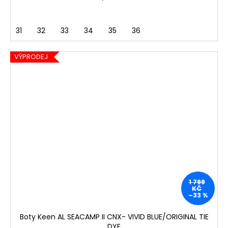
31
32
33
34
35
36
VÝPRODEJ
1 799
KČ
–33 %
Boty Keen AL SEACAMP II CNX- VIVID BLUE/ORIGINAL TIE
DYE