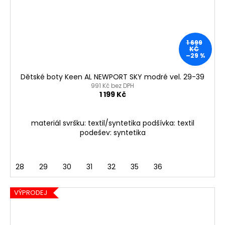
1 699
KČ
–29 %
Dětské boty Keen AL NEWPORT SKY modré vel. 29-39
991 Kč bez DPH
1 199 Kč
materiál svršku: textil/syntetika podšívka: textil
podešev: syntetika
28
29
30
31
32
35
36
VÝPRODEJ