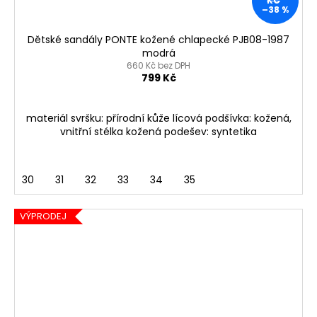
KČ
–38 %
Dětské sandály PONTE kožené chlapecké PJB08-1987
modrá
660 Kč bez DPH
799 Kč
materiál svršku: přírodní kůže lícová podšívka: kožená,
vnitřní stélka kožená podešev: syntetika
30
31
32
33
34
35
VÝPRODEJ