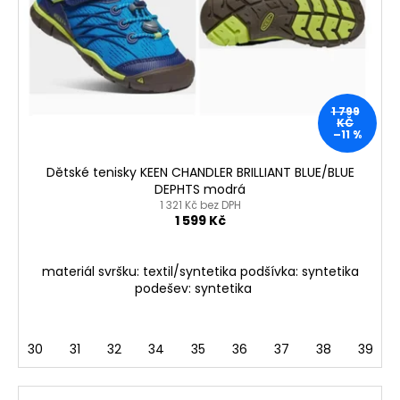
1 799
KČ
–11 %
Dětské tenisky KEEN CHANDLER BRILLIANT BLUE/BLUE
DEPHTS modrá
1 321 Kč bez DPH
1 599 Kč
materiál svršku: textil/syntetika podšívka: syntetika
podešev: syntetika
30
31
32
34
35
36
37
38
39