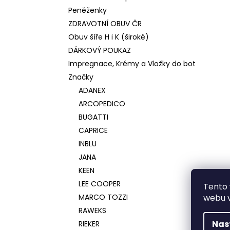
Peněženky
ZDRAVOTNÍ OBUV ČR
Obuv šíře H i K (široké)
DÁRKOVÝ POUKAZ
Impregnace, Krémy a Vložky do bot
Značky
ADANEX
ARCOPEDICO
BUGATTI
CAPRICE
INBLU
JANA
KEEN
LEE COOPER
Tento 
MARCO TOZZI
webu v
RAWEKS
Nas
RIEKER