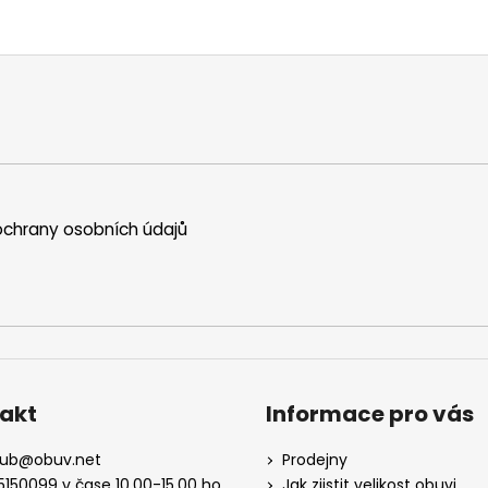
chrany osobních údajů
akt
Informace pro vás
kub
@
obuv.net
Prodejny
5150099 v čase 10.00-15.00 ho
Jak zjistit velikost obuvi