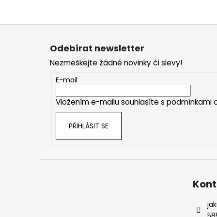
Z
á
Odebírat newsletter
p
Nezmeškejte žádné novinky či slevy!
a
t
E-mail
í
Vložením e-mailu souhlasíte s
podmínkami o
PŘIHLÁSIT SE
Kont
ja
58