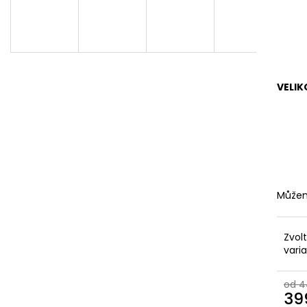
KOŽENÉ
BRONZOVÉ
2 099 Kč
499 Kč
Původně:
2 799 Kč
Původně:
899 K
VELIK
Můžem
Zvol
vari
od 4
39