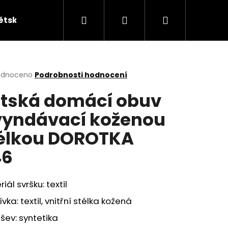
Hledat
Přihlášení
Nákupní
ětská obuv
Kabelky
KUFRY
Peněžen
košík
rné
odnoceno
Podrobnosti hodnocení
cení
tská domácí obuv
ktu
vyndávací koženou
élkou DOROTKA
ček.
46
iál svršku: textil
vka: textil, vnitřní stélka kožená
ev: syntetika
ÁKY ŽABKY INBLU ZO19