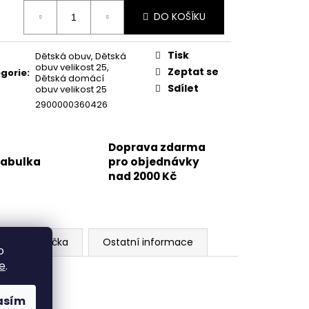
ná
DO KOŠÍKU
:
Tisk
Dětská obuv
,
Dětská
obuv velikost 25
,
Zeptat se
gorie
:
Dětská domácí
Sdílet
obuv velikost 25
2900000360426
Doprava zdarma
tabulka
pro objednávky
nad 2000 Kč
Značka
Ostatní informace
o
e
.
asím