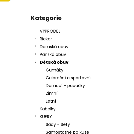
215201 - KORKÁČ
l
599 Kč
Přeskočit
Původně:
699 Kč
kategorie
Kategorie
VÝPRODEJ
Rieker
Dámská obuv
Pánská obuv
Dětská obuv
Gumáky
Celoroční a sportovní
Domácí - papučky
Zimní
Letní
Kabelky
KUFRY
Sady - Sety
Samostatně po kuse