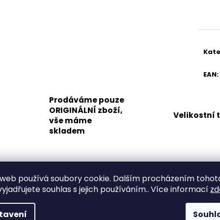
Měr
cena
Kate
EAN
:
Prodáváme pouze
ORIGINÁLNÍ zboží,
Velikostní 
vše máme
skladem
Popis
Související (8)
Podobné (8)
Diskuze
web používá soubory cookie. Dalším procházením tohot
yjadřujete souhlas s jejich používáním.. Více informací
zd
Popis produktu není dostupný
tavení
Souhl