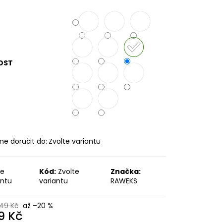
č
OST
e doručit do:
Zvolte variantu
te
Kód:
Zvolte
Značka:
antu
variantu
RAWEKS
49 Kč
až –20 %
9 Kč