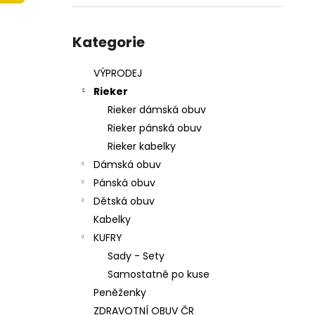
215201 - KORKÁČ
l
599 Kč
Přeskočit
Původně:
699 Kč
kategorie
Kategorie
VÝPRODEJ
Rieker
Rieker dámská obuv
Rieker pánská obuv
Rieker kabelky
Dámská obuv
Pánská obuv
Dětská obuv
Kabelky
KUFRY
Sady - Sety
Samostatně po kuse
Peněženky
ZDRAVOTNÍ OBUV ČR