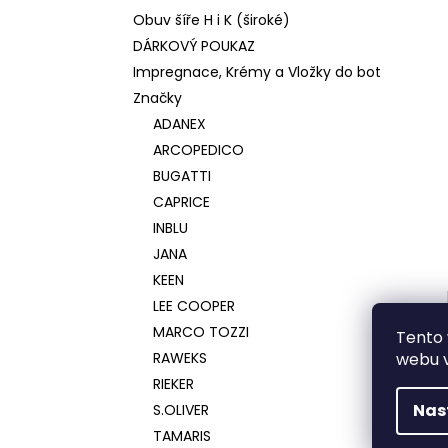
Obuv šíře H i K (široké)
DÁRKOVÝ POUKAZ
Impregnace, Krémy a Vložky do bot
Značky
ADANEX
ARCOPEDICO
BUGATTI
CAPRICE
INBLU
JANA
KEEN
LEE COOPER
MARCO TOZZI
Tento 
RAWEKS
webu v
RIEKER
Nas
S.OLIVER
TAMARIS