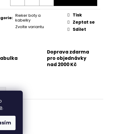
Tisk
Rieker boty a
gorie
:
kabelky
Zeptat se
Zvolte variantu
Sdílet
Doprava zdarma
tabulka
pro objednávky
nad 2000 Kč
o
e
.
asím