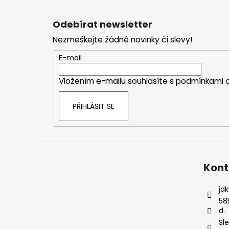
Z
á
Odebírat newsletter
p
Nezmeškejte žádné novinky či slevy!
a
t
E-mail
í
Vložením e-mailu souhlasíte s
podmínkami o
PŘIHLÁSIT SE
Kont
ja
58
d.
Sl