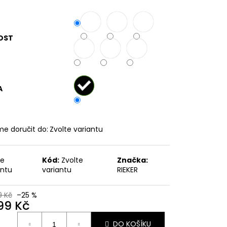
č
OST
A
e doručit do:
Zvolte variantu
te
Kód:
Zvolte
Značka:
antu
variantu
RIEKER
9 Kč
–25 %
799 Kč
ná
DO KOŠÍKU
: