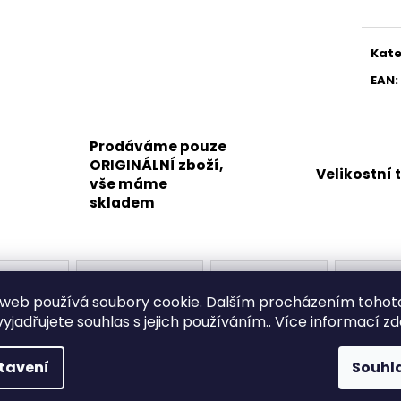
Kate
EAN
:
Prodáváme pouze
ORIGINÁLNÍ zboží,
Velikostní 
vše máme
skladem
Popis
Související (8)
Podobné (8)
Diskuze
web používá soubory cookie. Dalším procházením tohot
yjadřujete souhlas s jejich používáním.. Více informací
zd
Popis produktu není dostupný
tavení
Souhl