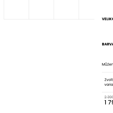
KOŽENÉ
BRONZOVÉ
2 099 Kč
499 Kč
Původně:
2 799 Kč
Původně:
899 K
VELIK
BARV
Můžem
Zvol
vari
2 39
1 
Měr
cena