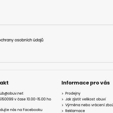
chrany osobních údajů
akt
Informace pro vás
kub
@
obuv.net
Prodejny
5150099 v čase 10.00-15.00 ho
Jak zjistit velikost obuvi
Výměna nebo vrácení zbož
edujte nás na Facebooku
Reklamace