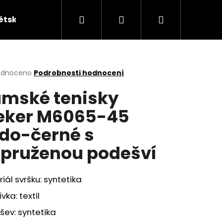
Hledat
Přihlášení
Nákupní
ětská obuv
Kabelky
KUFRY
Peněžen
košík
rné
odnoceno
Podrobnosti hodnocení
cení
mské tenisky
ktu
eker M6065-45
do-černé s
ček.
pruženou podešví
iál svršku: syntetika
vka: textil
ev: syntetika
ÁKY ŽABKY INBLU ZO19