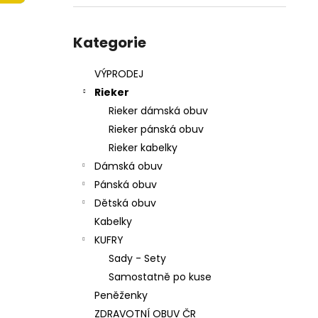
215201 - KORKÁČ
l
599 Kč
Přeskočit
Původně:
699 Kč
kategorie
Kategorie
VÝPRODEJ
Rieker
Rieker dámská obuv
Rieker pánská obuv
Rieker kabelky
Dámská obuv
Pánská obuv
Dětská obuv
Kabelky
KUFRY
Sady - Sety
Samostatně po kuse
Peněženky
ZDRAVOTNÍ OBUV ČR