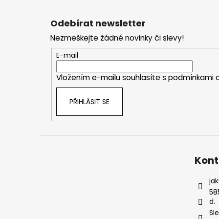
Z
á
Odebírat newsletter
p
Nezmeškejte žádné novinky či slevy!
a
t
E-mail
í
Vložením e-mailu souhlasíte s
podmínkami o
PŘIHLÁSIT SE
Kont
ja
58
d.
Sl