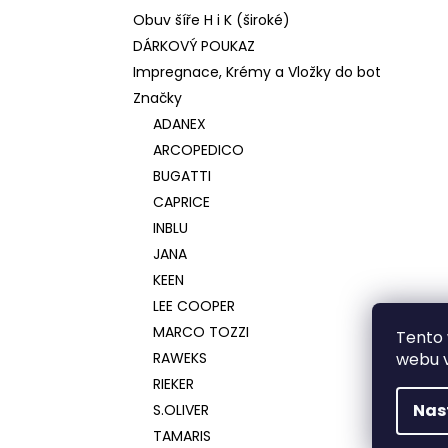
Obuv šíře H i K (široké)
DÁRKOVÝ POUKAZ
Impregnace, Krémy a Vložky do bot
Značky
ADANEX
ARCOPEDICO
BUGATTI
CAPRICE
INBLU
JANA
KEEN
LEE COOPER
MARCO TOZZI
Tento 
RAWEKS
webu v
RIEKER
Nas
S.OLIVER
TAMARIS