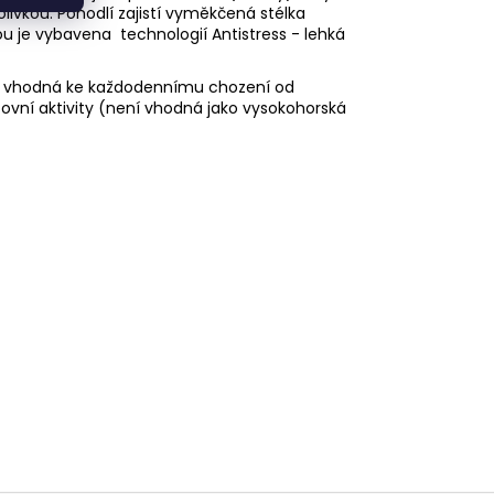
livkou. Pohodlí zajistí vyměkčená stélka
ou je vybavena technologií Antistress - lehká
uv vhodná ke každodennímu chození od
ovní aktivity (není vhodná jako vysokohorská