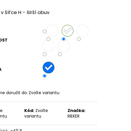
v šířce H - širší obuv
č
OST
A
e doručit do:
Zvolte variantu
te
Kód:
Zvolte
Značka:
antu
variantu
RIEKER
9 Kč
–40 %