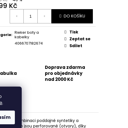
499 Kč
ná
DO KOŠÍKU
:
Tisk
Rieker boty a
gorie
:
kabelky
Zeptat se
4066707182674
Sdílet
Doprava zdarma
tabulka
pro objednávky
nad 2000 Kč
o
e
.
asím
roben v kombinaci poddajné syntetiky a
Po stranách jsou perforované (otvory), díky