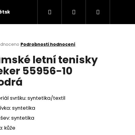
Hledat
Přihlášení
Nákupní
ětská obuv
Kabelky
KUFRY
Peněžen
košík
rné
odnoceno
Podrobnosti hodnocení
cení
mské letní tenisky
ktu
eker 55956-10
odrá
ček.
iál svršku: syntetika/textil
vka: syntetika
ev: syntetika
a: kůže
ÁKY ŽABKY INBLU ZO19