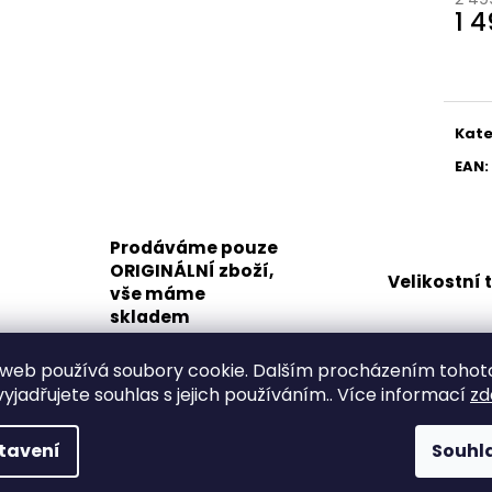
1 
Měr
cena
Kate
EAN
:
Prodáváme pouze
ORIGINÁLNÍ zboží,
Velikostní 
vše máme
skladem
web používá soubory cookie. Dalším procházením tohot
yjadřujete souhlas s jejich používáním.. Více informací
zd
Popis
Související (8)
Podobné (8)
Diskuze
tavení
Souhl
Dámské sandály značky Rieker. Lehce prozouvací model je vy
elastického textilního materiálu s designem drobných kvítků. 