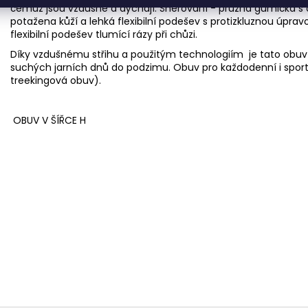
čemuž jsou vzdušné a dýchají. Šněrování - pružná gumička s o
potažena kůží a lehká flexibilní podešev s protizkluznou úprav
flexibilní podešev tlumící rázy při chůzi.
Díky vzdušnému střihu a použitým technologiím je tato ob
suchých jarních dnů do podzimu. Obuv pro každodenní i sport
treekingová obuv).
OBUV V ŠÍŘCE H