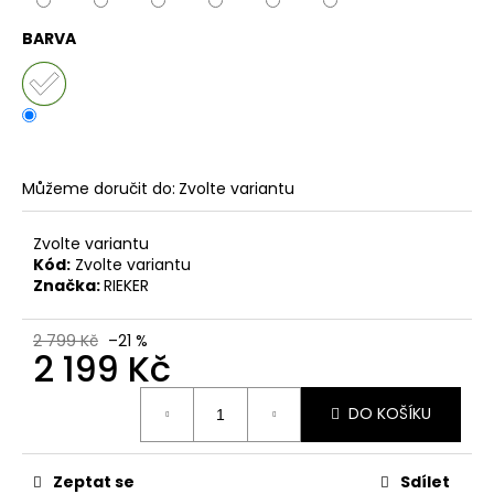
č
u
BARVA
j
e
m
e
PÁNSKÉ
Můžeme doručit do:
Zvolte variantu
SANDÁLY
KEEN
Zvolte variantu
NEWPORT
BISON
Kód:
Zvolte variantu
KOŽENÉ
Značka:
RIEKER
2
099
2 799 Kč
–21 %
Kč
2 199 Kč
Původně:
2
Měrná
799
DO KOŠÍKU
cena:
Kč
Zeptat se
Sdílet