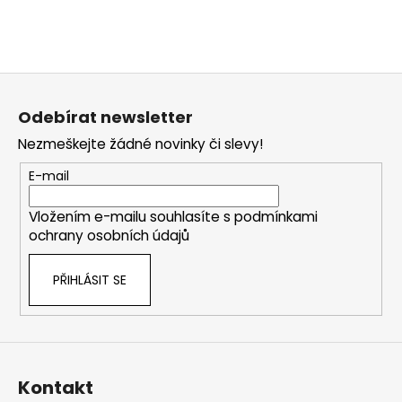
Z
á
Odebírat newsletter
p
Nezmeškejte žádné novinky či slevy!
a
t
E-mail
í
Vložením e-mailu souhlasíte s
podmínkami
ochrany osobních údajů
PŘIHLÁSIT SE
Kontakt