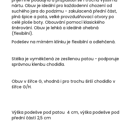
nártu. Obuv je ideální pro každodenní chození od
suchého jara do podzimu - zakulacená přední část,
plná špice a pata, velké provzdušňovací otvory po
celé ploše boty. Obouvání pomocí klasického
šněrování. Obuv je lehká a ideálně ohebná
(flexibilní).
Podešev na mírném klínku je flexibilní a odlehčená.
Stélka je vyměkčená ze zesílenou patou - podporuje
správnou klenbu chodidla.
Obuv v šířce G, vhodná i pro trochu širší chodidlo v
šířce G/H.
Výška podešve pod patou 4 cm, výška podešve pod
přední částí 2,5 cm