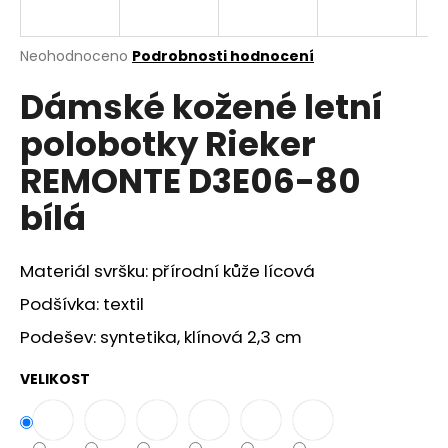
a
j
Průměrné
Neohodnoceno
Podrobnosti hodnocení
í
hodnocení
Dámské kožené letní
produktu
t
je
?
polobotky Rieker
0,0
z
REMONTE D3E06-80
5
hvězdiček.
bílá
HLEDAT
Materiál svršku: přírodní kůže lícová
Podšívka: textil
D
Podešev: syntetika, klínová 2,3 cm
o
p
VELIKOST
o
r
u