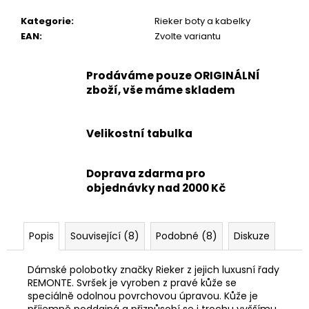
Kategorie
:
Rieker boty a kabelky
EAN
:
Zvolte variantu
Prodáváme pouze ORIGINÁLNÍ
zboží, vše máme skladem
Velikostní tabulka
Doprava zdarma pro
objednávky nad 2000 Kč
Popis
Související (8)
Podobné (8)
Diskuze
Dámské polobotky značky Rieker z jejich luxusní řady
REMONTE. Svršek je vyroben z pravé kůže se
speciálně odolnou povrchovou úpravou. Kůže je
příjemně poddajná a přizpůsobí se i trochu vyššímu