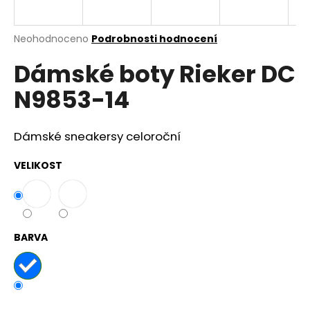
a
j
Průměrné
Neohodnoceno
Podrobnosti hodnocení
í
hodnocení
Dámské boty Rieker DC
produktu
t
je
?
N9853-14
0,0
z
5
hvězdiček.
Dámské sneakersy celoroční
HLEDAT
VELIKOST
D
o
BARVA
p
o
r
u