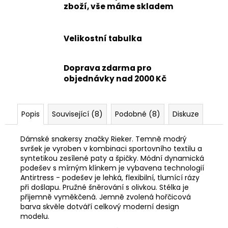
zboží, vše máme skladem
Velikostní tabulka
Doprava zdarma pro
objednávky nad 2000 Kč
Popis
Související (8)
Podobné (8)
Diskuze
Dámské snakersy značky Rieker. Temně modrý
svršek je vyroben v kombinaci sportovního textilu a
syntetikou zesílené paty a špičky. Módní dynamická
podešev s mírným klínkem je vybavena technologií
Antirtress - podešev je lehká, flexibilní, tlumící rázy
při došlapu. Pružné šněrování s olivkou. Stélka je
přijemně vyměkčená. Jemně zvolená hořčicová
barva skvěle dotváří celkový moderní design
modelu.