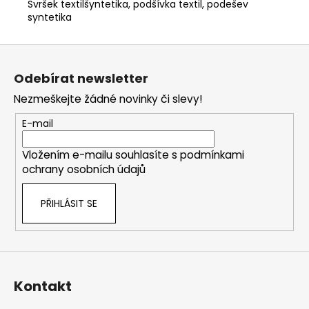
Svršek textilšyntetika, podšívka textil, podešev
syntetika
Z
á
Odebírat newsletter
p
Nezmeškejte žádné novinky či slevy!
a
t
E-mail
í
Vložením e-mailu souhlasíte s
podmínkami
ochrany osobních údajů
PŘIHLÁSIT SE
Kontakt