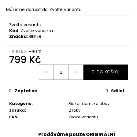
č
u
Můžeme doručit do:
Zvolte variantu
j
e
Zvolte variantu
m
Kód:
Zvolte variantu
e
Značka:
RIEKER
1 999 Kč
–60 %
KORKOVÝ
799 Kč
NAZOUVÁK
JEDNOPÁSKOVÝ
Měrná
215201
DO KOŠÍKU
cena:
-
KORKÁČ
599
Zeptat se
Sdílet
Kč
Původně:
699
Kategorie
:
Rieker dámská obuv
Kč
Záruka
:
2 roky
EAN
:
Zvolte variantu
Prodáváme pouze ORIGINÁLNÍ