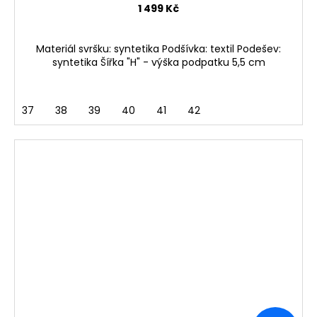
1 499 Kč
Materiál svršku: syntetika Podšívka: textil Podešev:
syntetika Šířka "H" - výška podpatku 5,5 cm
37
38
39
40
41
42