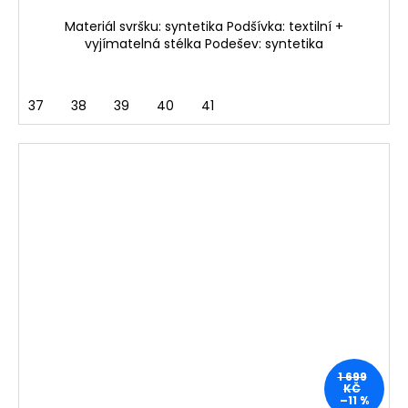
Materiál svršku: syntetika Podšívka: textilní +
vyjímatelná stélka Podešev: syntetika
37
38
39
40
41
1 699
KČ
–11 %