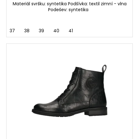
Materiál svršku: syntetika Podšívka: textil zimní - vlna
Podešev: syntetika
37
38
39
40
41