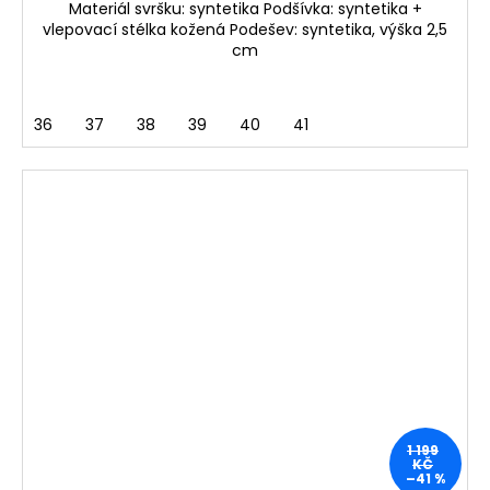
Materiál svršku: syntetika Podšívka: syntetika +
vlepovací stélka kožená Podešev: syntetika, výška 2,5
cm
36
37
38
39
40
41
1 199
KČ
–41 %