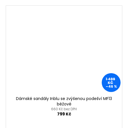
1 499
KČ
–46 %
Dámské sandály Inblu se zvýšenou podešví MF13
béžové
660 Kč bez DPH
799 Kč