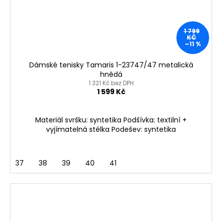
1 799
KČ
–11 %
Dámské tenisky Tamaris 1-23747/47 metalická
hnědá
1 321 Kč bez DPH
1 599 Kč
Materiál svršku: syntetika Podšívka: textilní +
vyjímatelná stélka Podešev: syntetika
37
38
39
40
41