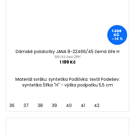
1 399
KČ
–14 %
Dámské polobotky JANA 8-22466/45 černá šíře H
991 Kč bez DPH
1 199 Kč
Materiál svršku: syntetika Podšívka: textil Podešev:
syntetika Šířka "H" - výška podpatku 5,5 cm
36
37
38
39
40
41
42