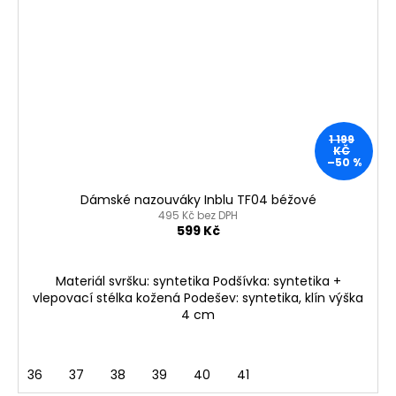
1 199
KČ
–50 %
Dámské nazouváky Inblu TF04 béžové
495 Kč bez DPH
599 Kč
Materiál svršku: syntetika Podšívka: syntetika +
vlepovací stélka kožená Podešev: syntetika, klín výška
4 cm
36
37
38
39
40
41