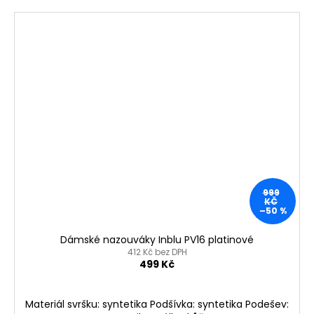
999
KČ
–50 %
Dámské nazouváky Inblu PV16 platinové
412 Kč bez DPH
499 Kč
Materiál svršku: syntetika Podšívka: syntetika Podešev: