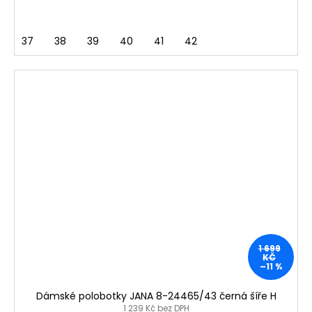
37
38
39
40
41
42
1 699
KČ
–11 %
Dámské polobotky JANA 8-24465/43 černá šíře H
1 239 Kč bez DPH