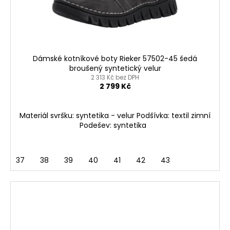
Dámské kotníkové boty Rieker 57502-45 šedá
broušený syntetický velur
2 313 Kč bez DPH
2 799 Kč
Materiál svršku: syntetika - velur Podšívka: textil zimní
Podešev: syntetika
37
38
39
40
41
42
43