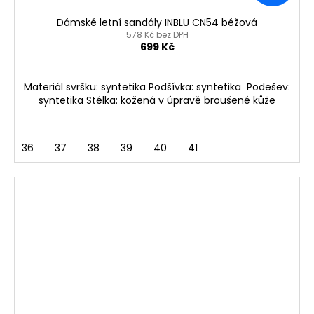
Dámské letní sandály INBLU CN54 béžová
578 Kč bez DPH
699 Kč
Materiál svršku: syntetika Podšívka: syntetika Podešev:
syntetika Stélka: kožená v úpravě broušené kůže
36
37
38
39
40
41