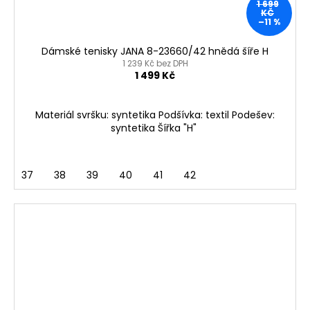
1 699
KČ
–11 %
Dámské tenisky JANA 8-23660/42 hnědá šíře H
1 239 Kč bez DPH
1 499 Kč
Materiál svršku: syntetika Podšívka: textil Podešev:
syntetika Šířka "H"
37
38
39
40
41
42