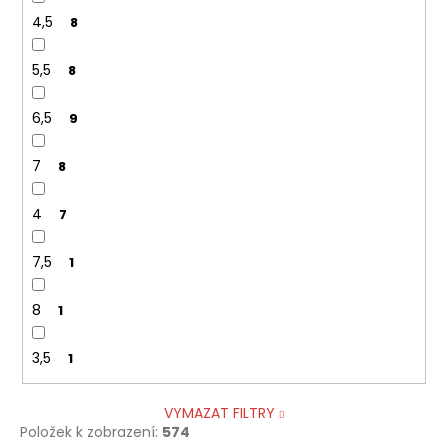
4,5
8
5,5
8
6,5
9
7
8
4
7
7,5
1
8
1
3,5
1
VYMAZAT FILTRY
Položek k zobrazení:
574