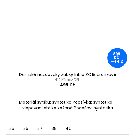
899
KČ
–44 %
Dámské nazouváky žabky Inblu ZO19 bronzové
412 Kč bez DPH
499 Kč
Materiál svršku: syntetika Podšívka: syntetika +
vlepovací stélka kožená Podešev: syntetika
35
36
37
38
40