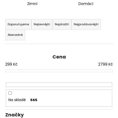
Zimní
Domácí
a
j
Ř
í
a
Doporučujeme
Nejlevnější
Nejdražší
Nejprodávanější
t
z
?
Abecedně
e
n
í
Cena
p
HLEDAT
299
Kč
2799
Kč
r
o
d
D
u
o
k
p
t
Na skladě
565
o
ů
r
u
Značky