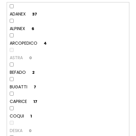
č
u
j
ADANEX
37
e
m
ALPINEX
6
e
ARCOPEDICO
4
DÁMSKÉ
NAZOUVÁKY
ASTRA
0
ŽABKY
INBLU
ZO19
BEFADO
2
BRONZOVÉ
499
BUGATTI
7
Kč
Původně:
899
CAPRICE
17
Kč
COQUI
1
DESKA
0