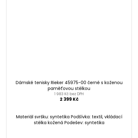
Dámské tenisky Rieker 45975-00 černé s koženou
paměťovou stélkou
1 983 Kč bez DPH
2 399 Kč
Materiál svršku: syntetika Podšívka: textil, vkládací
stélka kožená Podešev: syntetika