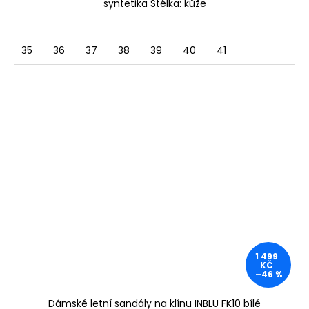
syntetika Stélka: kůže
35
36
37
38
39
40
41
1 499
KČ
–46 %
Dámské letní sandály na klínu INBLU FK10 bílé