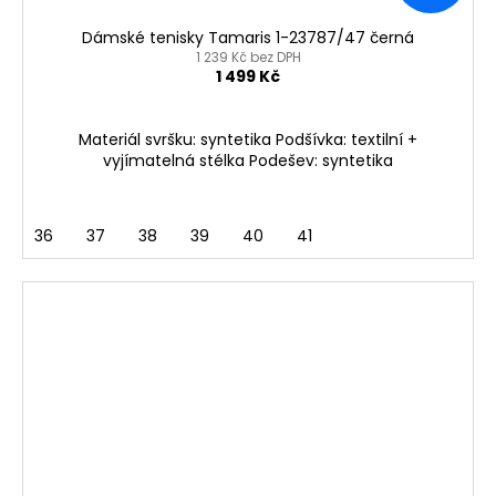
Dámské tenisky Tamaris 1-23787/47 černá
1 239 Kč bez DPH
1 499 Kč
Materiál svršku: syntetika Podšívka: textilní +
vyjímatelná stélka Podešev: syntetika
36
37
38
39
40
41