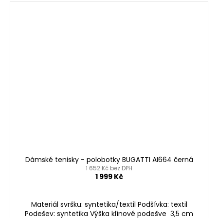
Dámské tenisky - polobotky BUGATTI AI664 černá
1 652 Kč bez DPH
1 999 Kč
Materiál svršku: syntetika/textil Podšívka: textil
Podešev: syntetika Výška klínové podešve 3,5 cm