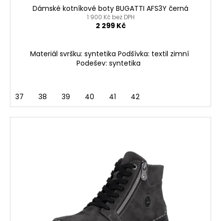
Dámské kotníkové boty BUGATTI AFS3Y černá
1 900 Kč bez DPH
2 299 Kč
Materiál svršku: syntetika Podšívka: textil zimní
Podešev: syntetika
37
38
39
40
41
42