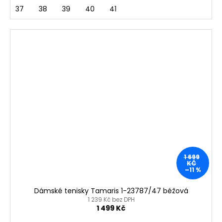
37
38
39
40
41
1 699
KČ
–11 %
Dámské tenisky Tamaris 1-23787/47 béžová
1 239 Kč bez DPH
1 499 Kč