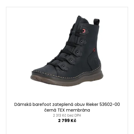
V
ý
p
i
s
p
r
o
d
u
k
t
ů
Dámská barefoot zateplená obuv Rieker 53602-00
černá TEX membrána
2 313 Kč bez DPH
2 799 Kč