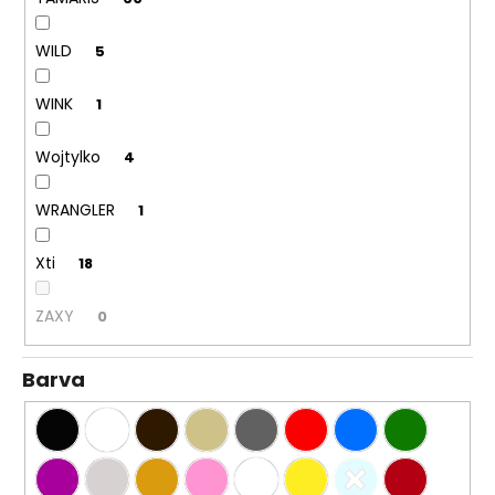
WILD
5
WINK
1
Wojtylko
4
WRANGLER
1
Xti
18
ZAXY
0
Barva