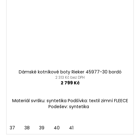
Dámské kotníkové boty Rieker 45977-30 bordó
2 313 Kč bez DPH
2 799 Kč
Materiál svršku: syntetika Podšívka: textil zimní FLEECE
Podešev: syntetika
37
38
39
40
41