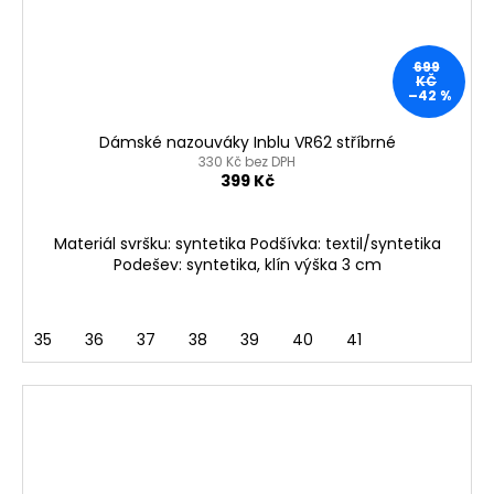
699
KČ
–42 %
Dámské nazouváky Inblu VR62 stříbrné
330 Kč bez DPH
399 Kč
Materiál svršku: syntetika Podšívka: textil/syntetika
Podešev: syntetika, klín výška 3 cm
35
36
37
38
39
40
41