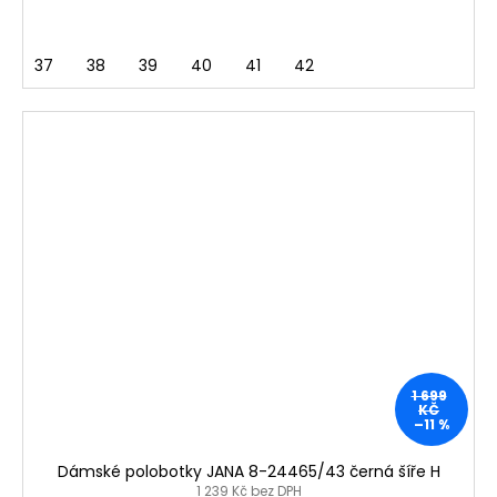
37
38
39
40
41
42
1 699
KČ
–11 %
Dámské polobotky JANA 8-24465/43 černá šíře H
1 239 Kč bez DPH