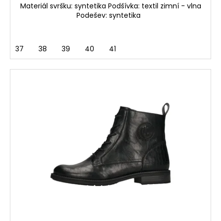
Materiál svršku: syntetika Podšívka: textil zimní - vlna
Podešev: syntetika
37
38
39
40
41