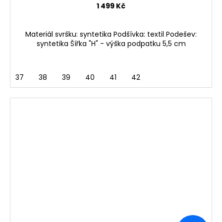
1 499 Kč
Materiál svršku: syntetika Podšívka: textil Podešev:
syntetika Šířka "H" - výška podpatku 5,5 cm
37
38
39
40
41
42