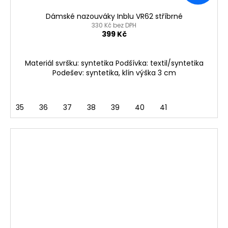
Dámské nazouváky Inblu VR62 stříbrné
330 Kč bez DPH
399 Kč
Materiál svršku: syntetika Podšívka: textil/syntetika
Podešev: syntetika, klín výška 3 cm
35
36
37
38
39
40
41