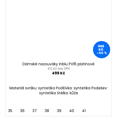
999
KČ
–50 %
Dámské nazouváky Inblu PV16 platinové
412 Kč bez DPH
499 Kč
Materiál svršku: syntetika Podšívka: syntetika Podešev:
syntetika Stélka: kůže
35
36
37
38
39
40
41