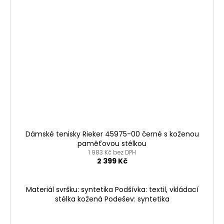
Dámské tenisky Rieker 45975-00 černé s koženou
paměťovou stélkou
1 983 Kč bez DPH
2 399 Kč
Materiál svršku: syntetika Podšívka: textil, vkládací
stélka kožená Podešev: syntetika