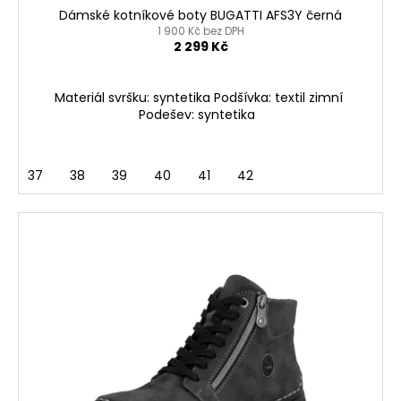
Dámské kotníkové boty BUGATTI AFS3Y černá
1 900 Kč bez DPH
2 299 Kč
Materiál svršku: syntetika Podšívka: textil zimní
Podešev: syntetika
37
38
39
40
41
42