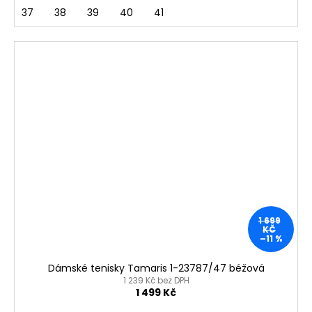
37
38
39
40
41
1 699
KČ
–11 %
Dámské tenisky Tamaris 1-23787/47 béžová
1 239 Kč bez DPH
1 499 Kč