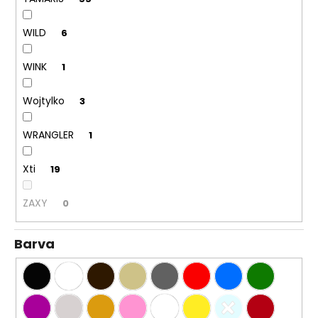
WILD
6
WINK
1
Wojtylko
3
WRANGLER
1
Xti
19
ZAXY
0
Barva