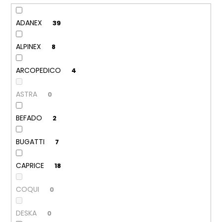
č
u
j
ADANEX
39
e
m
ALPINEX
8
e
ARCOPEDICO
4
KORKOVÝ
NAZOUVÁK
ASTRA
0
JEDNOPÁSKOVÝ
215201
-
BEFADO
2
KORKÁČ
599
BUGATTI
7
Kč
Původně:
699
CAPRICE
18
Kč
COQUI
0
DESKA
0