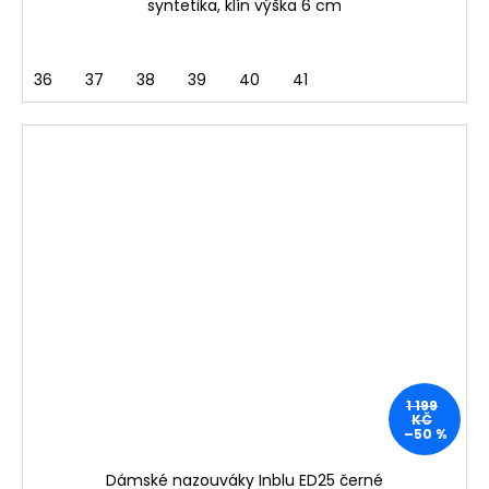
syntetika, klín výška 6 cm
36
37
38
39
40
41
1 199
KČ
–50 %
Dámské nazouváky Inblu ED25 černé