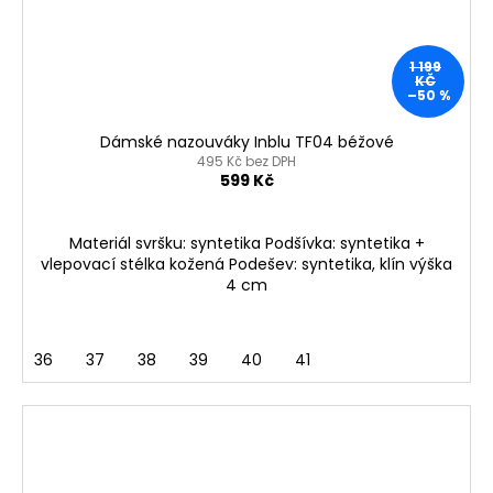
1 199
KČ
–50 %
Dámské nazouváky Inblu TF04 béžové
495 Kč bez DPH
599 Kč
Materiál svršku: syntetika Podšívka: syntetika +
vlepovací stélka kožená Podešev: syntetika, klín výška
4 cm
36
37
38
39
40
41