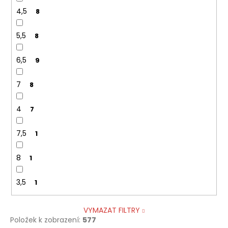
4,5
8
5,5
8
6,5
9
7
8
4
7
7,5
1
8
1
3,5
1
VYMAZAT FILTRY
Položek k zobrazení:
577