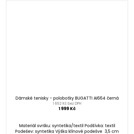
Dámské tenisky - polobotky BUGATTI AI664 černá
1 652 Kč bez DPH
1 999 Kč
Materiál svršku: syntetika/textil Podšívka: textil
Podešev: syntetika Výška klínové podešve 3,5 cm