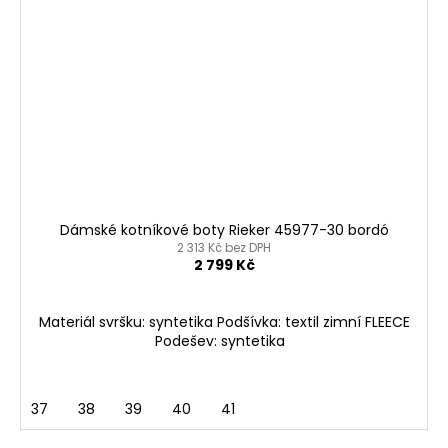
Dámské kotníkové boty Rieker 45977-30 bordó
2 313 Kč bez DPH
2 799 Kč
Materiál svršku: syntetika Podšívka: textil zimní FLEECE
Podešev: syntetika
37
38
39
40
41