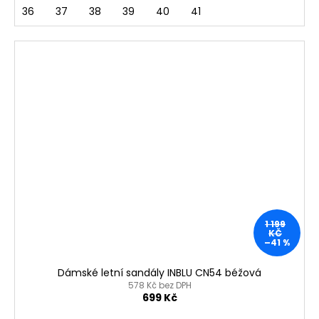
36
37
38
39
40
41
1 199
KČ
–41 %
Dámské letní sandály INBLU CN54 béžová
578 Kč bez DPH
699 Kč