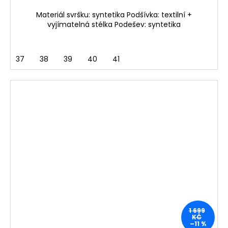
Materiál svršku: syntetika Podšívka: textilní +
vyjímatelná stélka Podešev: syntetika
37
38
39
40
41
1 699
KČ
–11 %