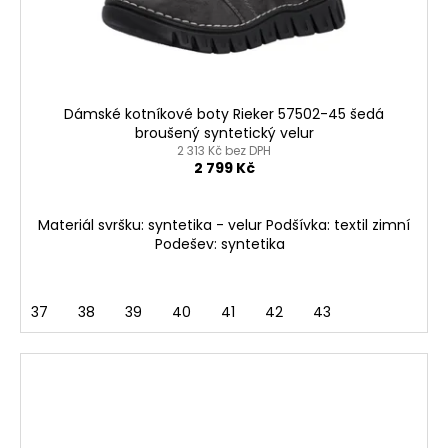
Dámské kotníkové boty Rieker 57502-45 šedá
broušený syntetický velur
2 313 Kč bez DPH
2 799 Kč
Materiál svršku: syntetika - velur Podšívka: textil zimní
Podešev: syntetika
37
38
39
40
41
42
43