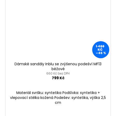
1 499
KČ
–46 %
Dámské sandály Inblu se zvýšenou podešví MF13
béžové
660 Kč bez DPH
799 Kč
Materiál svršku: syntetika Podšívka: syntetika +
vlepovací stélka kožená Podešev: syntetika, výška 2,5
cm