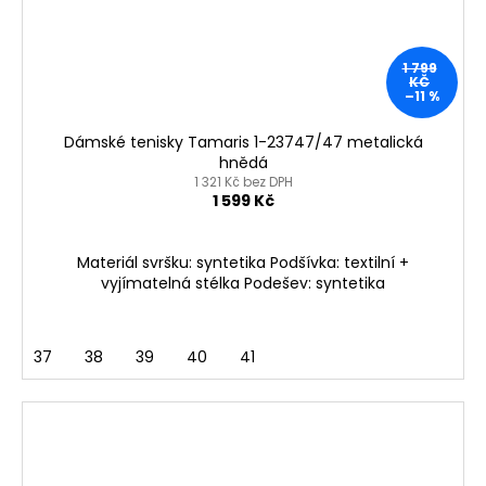
1 799
KČ
–11 %
Dámské tenisky Tamaris 1-23747/47 metalická
hnědá
1 321 Kč bez DPH
1 599 Kč
Materiál svršku: syntetika Podšívka: textilní +
vyjímatelná stélka Podešev: syntetika
37
38
39
40
41