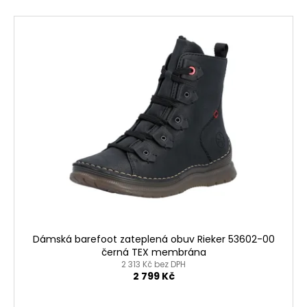
V
ý
p
i
s
p
r
o
d
u
k
t
ů
Dámská barefoot zateplená obuv Rieker 53602-00
černá TEX membrána
2 313 Kč bez DPH
2 799 Kč