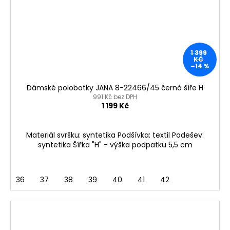
1 399
KČ
–14 %
Dámské polobotky JANA 8-22466/45 černá šíře H
991 Kč bez DPH
1 199 Kč
Materiál svršku: syntetika Podšívka: textil Podešev:
syntetika Šířka "H" - výška podpatku 5,5 cm
36
37
38
39
40
41
42