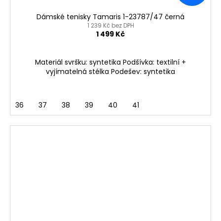
Dámské tenisky Tamaris 1-23787/47 černá
1 239 Kč bez DPH
1 499 Kč
Materiál svršku: syntetika Podšívka: textilní +
vyjímatelná stélka Podešev: syntetika
36
37
38
39
40
41