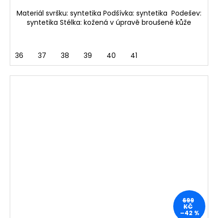
Materiál svršku: syntetika Podšívka: syntetika Podešev:
syntetika Stélka: kožená v úpravě broušené kůže
36
37
38
39
40
41
699
KČ
–42 %