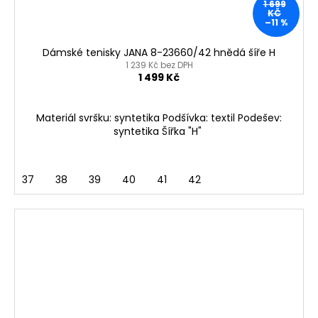
1 699
KČ
–11 %
Dámské tenisky JANA 8-23660/42 hnědá šíře H
1 239 Kč bez DPH
1 499 Kč
Materiál svršku: syntetika Podšívka: textil Podešev:
syntetika Šířka "H"
37
38
39
40
41
42