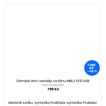
1 499
KČ
–46 %
Dámské letní sandály na klínu INBLU FK10 bílé
660 Kč bez DPH
799 Kč
Materiál svršku: syntetika Podšívka: syntetika Podešev: