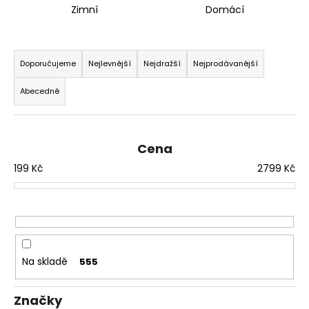
Zimní
Domácí
a
j
Ř
í
a
Doporučujeme
Nejlevnější
Nejdražší
Nejprodávanější
t
z
?
Abecedně
e
n
í
Cena
p
HLEDAT
199
Kč
2799
Kč
r
o
d
D
u
o
k
p
t
Na skladě
555
o
ů
r
u
Značky