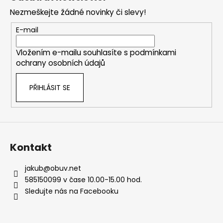
p
Nezmeškejte žádné novinky či slevy!
a
t
E-mail
í
Vložením e-mailu souhlasíte s
podmínkami
ochrany osobních údajů
PŘIHLÁSIT SE
Kontakt
jakub
@
obuv.net
585150099 v čase 10.00-15.00 hod.
Sledujte nás na Facebooku