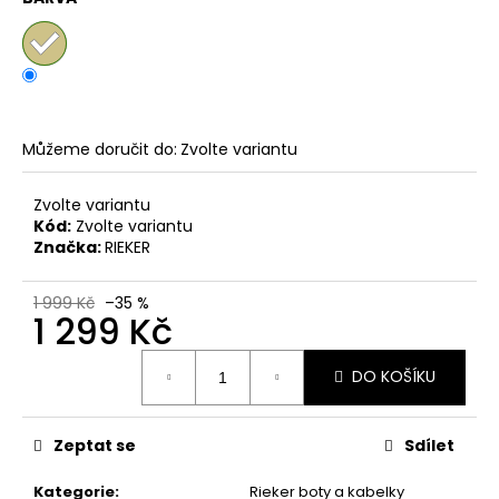
č
u
j
e
m
e
Můžeme doručit do:
Zvolte variantu
PÁNSKÉ
Zvolte variantu
SANDÁLY
Kód:
Zvolte variantu
KEEN
NEWPORT
Značka:
RIEKER
BISON
KOŽENÉ
1 999 Kč
–35 %
2
1 299 Kč
099
Kč
Měrná
Původně:
DO KOŠÍKU
cena:
2
799
Kč
Zeptat se
Sdílet
Kategorie
:
Rieker boty a kabelky