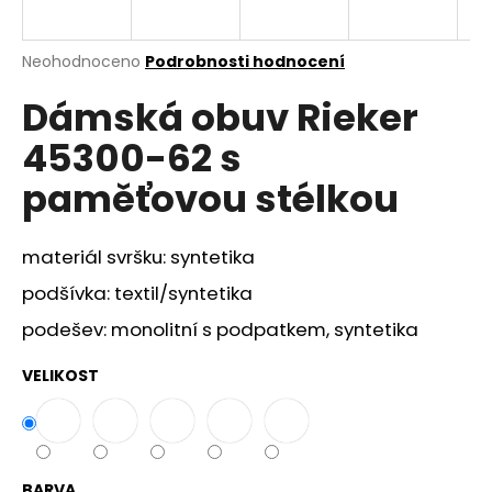
a
j
Průměrné
Neohodnoceno
Podrobnosti hodnocení
í
hodnocení
Dámská obuv Rieker
produktu
t
je
?
45300-62 s
0,0
z
paměťovou stélkou
5
hvězdiček.
materiál svršku: syntetika
HLEDAT
podšívka: textil/syntetika
podešev: monolitní s podpatkem, syntetika
D
o
VELIKOST
p
o
r
u
BARVA