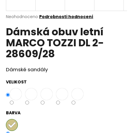
a
j
Průměrné
Neohodnoceno
Podrobnosti hodnocení
í
hodnocení
Dámská obuv letní
produktu
t
je
?
MARCO TOZZI DL 2-
0,0
z
28609/28
5
hvězdiček.
Dámské sandály
HLEDAT
VELIKOST
D
o
p
BARVA
o
r
u