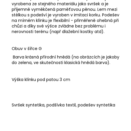
vyrobena ze stejného materiálu jako svršek a je
příjemně vyměkčená paměťovou pěnou. Lem mezi
stélkou s podešví je vyroben v imitaci korku. Podešev
na mírném klínku je flexibilní - přiměřeně ohebná při
chůzi a díky své výšce zvládne bez problému i
nerovnosti terénu (např dlažební kostky atd).
Obuv v šířce G
Barva krásná přírodní hnědá (na obrázcích je jakoby
do zelena, ve skutečnosti klasická hnědá barva).
Výška klínku pod patou 3 cm
Svršek syntetika, podšívka textil, podešev syntetika