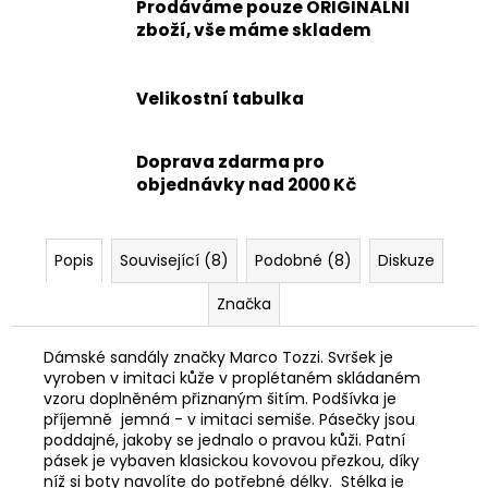
Prodáváme pouze ORIGINÁLNÍ
zboží, vše máme skladem
Velikostní tabulka
Doprava zdarma pro
objednávky nad 2000 Kč
Popis
Související (8)
Podobné (8)
Diskuze
Značka
Dámské sandály značky Marco Tozzi. Svršek je
vyroben v imitaci kůže v proplétaném skládaném
vzoru doplněném přiznaným šitím. Podšívka je
příjemně jemná - v imitaci semiše. Pásečky jsou
poddajné, jakoby se jednalo o pravou kůži. Patní
pásek je vybaven klasickou kovovou přezkou, díky
níž si boty navolíte do potřebné délky. Stélka je