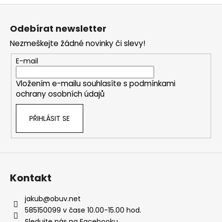
Z
á
Odebírat newsletter
p
Nezmeškejte žádné novinky či slevy!
a
t
E-mail
í
Vložením e-mailu souhlasíte s
podmínkami
ochrany osobních údajů
PŘIHLÁSIT SE
Kontakt
jakub
@
obuv.net
585150099 v čase 10.00-15.00 hod.
Sledujte nás na Facebooku