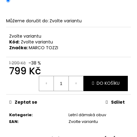
č
u
j
e
Můžeme doručit do:
Zvolte variantu
m
e
Zvolte variantu
Kód:
Zvolte variantu
Značka:
MARCO TOZZI
PÁNSKÉ
SANDÁLY
KEEN
1 299 Kč
–38 %
799 Kč
NEWPORT
BISON
KOŽENÉ
Měrná
DO KOŠÍKU
cena:
2
099
Kč
Původně:
Zeptat se
Sdílet
2
799
Kategorie
:
Letní dámská obuv
Kč
EAN
:
Zvolte variantu