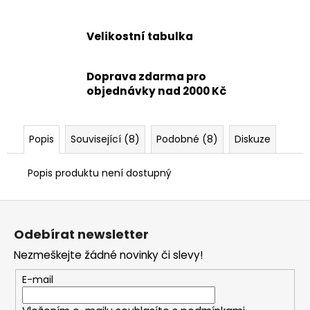
Velikostní tabulka
Doprava zdarma pro
objednávky nad 2000 Kč
Popis
Související (8)
Podobné (8)
Diskuze
Popis produktu není dostupný
Z
á
Odebírat newsletter
p
Nezmeškejte žádné novinky či slevy!
a
t
E-mail
í