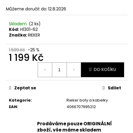
č
u
Můžeme doručit do:
12.8.2026
j
e
Skladem
(2 ks)
m
Kód:
H1301-62
e
Značka:
RIEKER
1 599 Kč
–25 %
PÁNSKÉ
1 199 Kč
SANDÁLY
KEEN
Měrná
NEWPORT
DO KOŠÍKU
cena:
BISON
KOŽENÉ
2
Zeptat se
Sdílet
099
Kč
Původně:
Kategorie
:
Rieker boty a kabelky
2
EAN
:
4066707995212
799
Kč
Prodáváme pouze ORIGINÁLNÍ
zboží, vše máme skladem