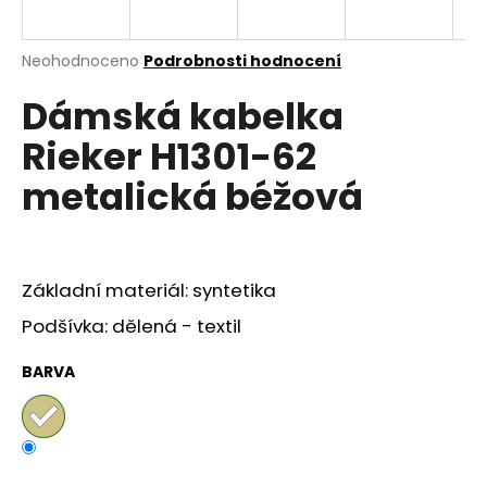
a
j
Průměrné
Neohodnoceno
Podrobnosti hodnocení
í
hodnocení
Dámská kabelka
produktu
t
je
?
Rieker H1301-62
0,0
z
metalická béžová
5
hvězdiček.
HLEDAT
Základní materiál: syntetika
Podšívka: dělená - textil
D
o
BARVA
p
o
r
u