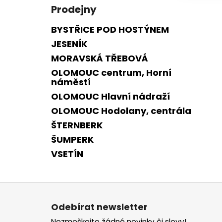
Prodejny
BYSTŘICE POD HOSTÝNEM
JESENÍK
MORAVSKÁ TŘEBOVÁ
OLOMOUC centrum, Horní
náměstí
OLOMOUC Hlavní nádraží
OLOMOUC Hodolany, centrála
ŠTERNBERK
ŠUMPERK
VSETÍN
Z
á
Odebírat newsletter
p
Nezmeškejte žádné novinky či slevy!