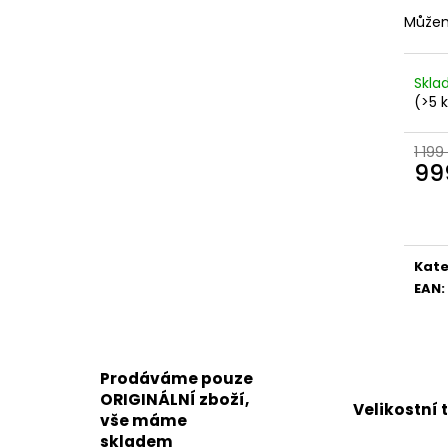
KOŽENÉ
BRONZOVÉ
Můžem
2 099 Kč
499 Kč
Původně:
2 799 Kč
Původně:
899 K
Skl
(>5 
1 199
99
Měr
cena
Kate
EAN
:
Prodáváme pouze
ORIGINÁLNÍ zboží,
Velikostní 
vše máme
skladem