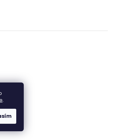
o
e
.
asím