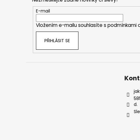
a
t
E-mail
í
Vložením e-mailu souhlasíte s
podmínkami o
PŘIHLÁSIT SE
Kont
ja
58
d.
Sl