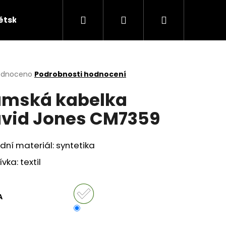
Hledat
Přihlášení
Nákupní
ětská obuv
Kabelky
KUFRY
Peněžen
košík
rné
odnoceno
Podrobnosti hodnocení
cení
mská kabelka
ktu
vid Jones CM7359
ček.
dní materiál: syntetika
vka: textil
A
ÁKY ŽABKY INBLU ZO19