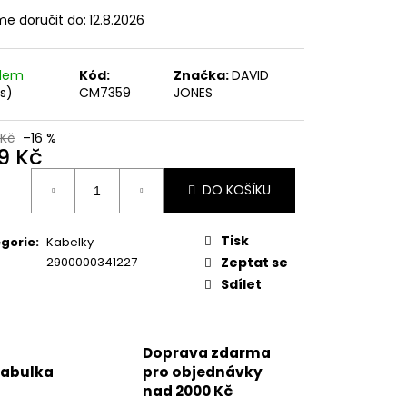
e doručit do:
12.8.2026
č
adem
Kód:
Značka:
DAVID
ks)
CM7359
JONES
 Kč
–16 %
9 Kč
ná
DO KOŠÍKU
:
Tisk
gorie
:
Kabelky
2900000341227
Zeptat se
Sdílet
Doprava zdarma
tabulka
pro objednávky
nad 2000 Kč