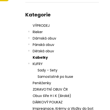
215201 - KORKÁČ
l
599 Kč
Přeskočit
Původně:
699 Kč
kategorie
Kategorie
VÝPRODEJ
Rieker
Dámská obuv
Pánská obuv
Dětská obuv
Kabelky
KUFRY
Sady - Sety
Samostatně po kuse
Peněženky
ZDRAVOTNÍ OBUV ČR
Obuv šíře H i K (široké)
DÁRKOVÝ POUKAZ
Impregnace, Krémy a Vložky do bot