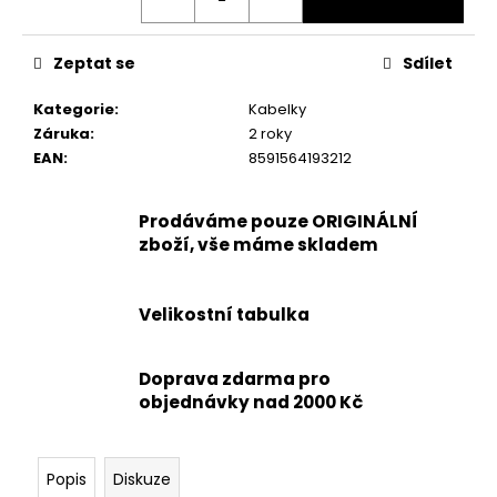
č
u
j
Zeptat se
Sdílet
e
m
Kategorie
:
Kabelky
e
Záruka
:
2 roky
EAN
:
8591564193212
KORKOVÝ
NAZOUVÁK
Prodáváme pouze ORIGINÁLNÍ
JEDNOPÁSKOVÝ
zboží, vše máme skladem
215201
-
KORKÁČ
599
Velikostní tabulka
Kč
Původně:
699
Doprava zdarma pro
Kč
objednávky nad 2000 Kč
Popis
Diskuze