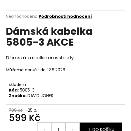
a
j
Průměrné
Neohodnoceno
Podrobnosti hodnocení
í
hodnocení
Dámská kabelka
produktu
t
je
?
5805-3 AKCE
0,0
z
5
hvězdiček.
Dámská kabelka crossbody
HLEDAT
Můžeme doručit do:
12.8.2026
skladem
Kód:
5805-3
D
Značka:
DAVID JONES
o
p
799 Kč
–25 %
o
599 Kč
r
u
Měrná
DO KOŠÍKU
cena: