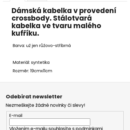
Dámská kabelka v provedení
crossbody. Stálotvará
kabelka ve tvaru malého
kufříku.
Barva: už jen růžovo-stříbrná
Materiál: syntetika
Rozměr: 19cmx11cm
Z
á
Odebírat newsletter
p
Nezmeškejte žádné novinky či slevy!
a
t
E-mail
í
Vložením e-mailu souhlasíte s
podmínkami