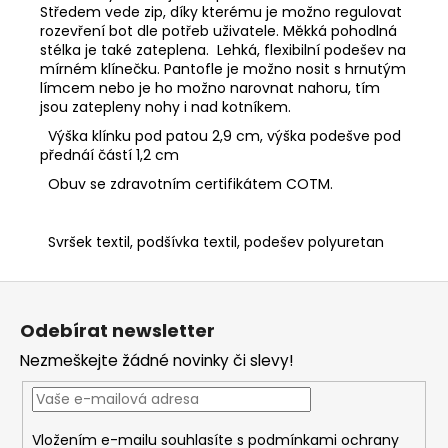
Středem vede zip, díky kterému je možno regulovat
rozevření bot dle potřeb uživatele. Měkká pohodlná
stélka je také zateplena. Lehká, flexibilní podešev na
mírném klínečku. Pantofle je možno nosit s hrnutým
límcem nebo je ho možno narovnat nahoru, tím
jsou zatepleny nohy i nad kotníkem.
Výška klínku pod patou 2,9 cm, výška podešve pod
přednáí částí 1,2 cm
Obuv se zdravotním certifikátem COTM.
Svršek textil, podšívka textil, podešev polyuretan
Z
á
Odebírat newsletter
p
Nezmeškejte žádné novinky či slevy!
a
t
í
Vložením e-mailu souhlasíte s
podmínkami ochrany