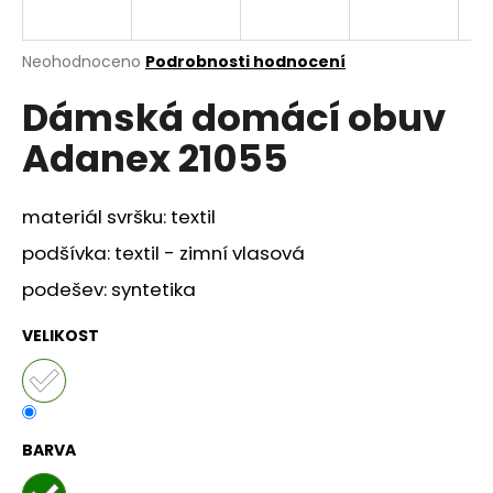
a
j
Průměrné
Neohodnoceno
Podrobnosti hodnocení
í
hodnocení
Dámská domácí obuv
produktu
t
je
?
Adanex 21055
0,0
z
5
hvězdiček.
materiál svršku: textil
podšívka: textil - zimní vlasová
HLEDAT
podešev: syntetika
VELIKOST
D
o
p
o
r
BARVA
u