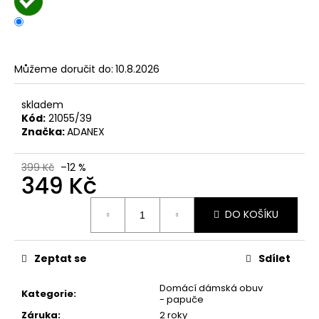
č
u
j
e
m
Můžeme doručit do:
10.8.2026
e
skladem
Kód:
21055/39
KORKOVÝ
Značka:
ADANEX
NAZOUVÁK
JEDNOPÁSKOVÝ
215201
399 Kč
–12 %
-
349 Kč
KORKÁČ
599
Měrná
Kč
DO KOŠÍKU
cena:
Původně:
699
Kč
Zeptat se
Sdílet
Domácí dámská obuv
Kategorie
:
- papuče
Záruka
:
2 roky