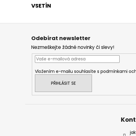
VSETÍN
Z
á
Odebírat newsletter
p
Nezmeškejte žádné novinky či slevy!
a
t
í
Vložením e-mailu souhlasíte s
podmínkami och
PŘIHLÁSIT SE
Kont
ja