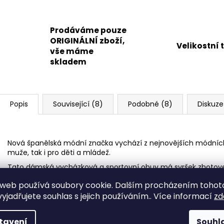
Prodáváme pouze
ORIGINÁLNÍ zboží,
Velikostní 
vše máme
skladem
Popis
Související (8)
Podobné (8)
Diskuze
Nová španělská módní značka vychází z nejnovějších módních 
muže, tak i pro děti a mládež.
Tato dámská vycházková a sportovní obuv má svršek zhotoven
jemnou perforací bočního dílu a na vnější straně opatřený f
web používá soubory cookie. Dalším procházením tohot
je uzavírán textilním šněrovadlem. Podšívka je textilní s leh
yjadřujete souhlas s jejich používáním.. Více informací
zd
Vnitřní stélka je textilní, podlepená pružným latexem výliskem
Obuv má monolitní podešev v bílé barvě ze syntetického ma
tavení
Souhl