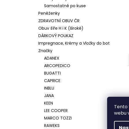
Samostatně po kuse
Peněženky
ZDRAVOTNÍ OBUV ČR
Obuv šíře H i K (široké)
DÁRKOVÝ POUKAZ
Impregnace, Krémy a Vložky do bot
Značky
ADANEX
ARCOPEDICO
BUGATTI
CAPRICE
INBLU
JANA
KEEN
Tento 
LEE COOPER
webu v
MARCO TOZZI
RAWEKS
Nas