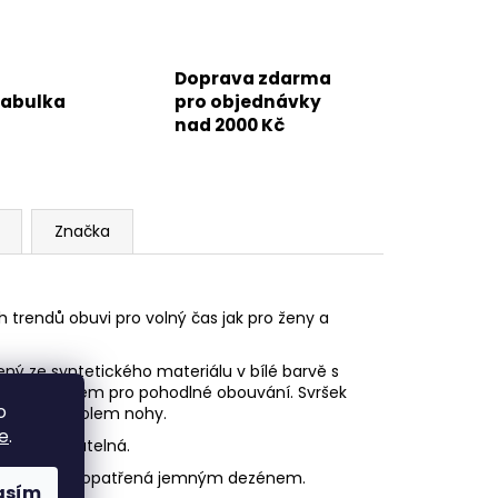
Doprava zdarma
tabulka
pro objednávky
nad 2000 Kč
Značka
trendů obuvi pro volný čas jak pro ženy a
ý ze syntetického materiálu v bílé barvě s
unkčním zipem pro pohodlné obouvání. Svršek
o
kou bandáží kolem nohy.
e
.
 a je vyjímatelná.
teriálu a je opatřená jemným dezénem.
asím