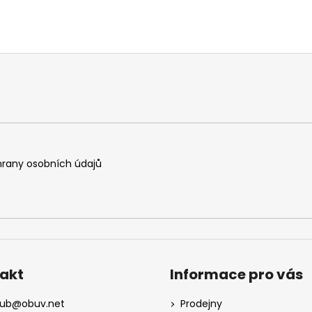
rany osobních údajů
akt
Informace pro vás
kub
@
obuv.net
Prodejny