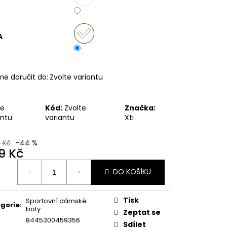
č
A
e doručit do:
Zvolte variantu
te
Kód:
Zvolte
Značka:
antu
variantu
Xti
9 Kč
–44 %
9 Kč
ná
DO KOŠÍKU
:
Tisk
Sportovní dámské
gorie
:
boty
Zeptat se
8445300459356
Sdílet