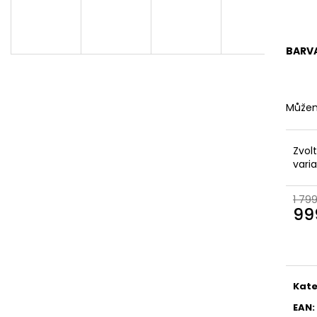
KOŽENÉ
BRONZOVÉ
2 099 Kč
499 Kč
Původně:
2 799 Kč
Původně:
899 K
BARV
Můžem
Zvol
vari
1 79
99
Měr
cena
Kate
EAN
: