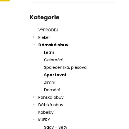
215201 - KORKÁČ
l
599 Kč
Přeskočit
Původně:
699 Kč
kategorie
Kategorie
VÝPRODEJ
Rieker
Dámská obuv
Letní
Celoroční
Společenská, plesová
Sportovní
Zimní
Domácí
Pánská obuv
Dětská obuv
Kabelky
KUFRY
Sady - Sety