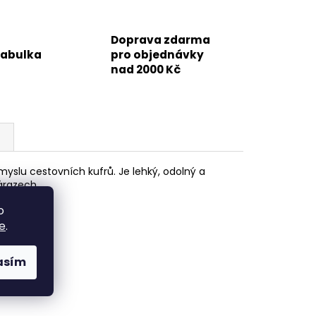
Doprava zdarma
tabulka
pro objednávky
nad 2000 Kč
ůmyslu cestovních kufrů. Je lehký, odolný a
nárazech.
o
e
.
asím