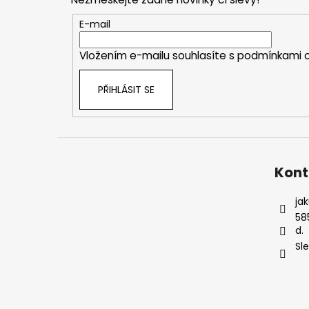
a
t
E-mail
í
Vložením e-mailu souhlasíte s
podmínkami o
PŘIHLÁSIT SE
Kont
ja
58
d.
Sl