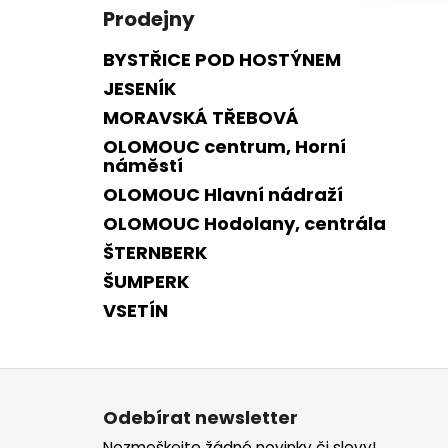
Prodejny
BYSTŘICE POD HOSTÝNEM
JESENÍK
MORAVSKÁ TŘEBOVÁ
OLOMOUC centrum, Horní
náměstí
OLOMOUC Hlavní nádraží
OLOMOUC Hodolany, centrála
ŠTERNBERK
ŠUMPERK
VSETÍN
Z
á
Odebírat newsletter
p
Nezmeškejte žádné novinky či slevy!