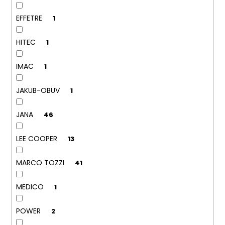
č
u
EFFETRE
1
j
e
HITEC
1
m
e
IMAC
1
PÁNSKÉ
JAKUB-OBUV
1
SANDÁLY
KEEN
NEWPORT
JANA
46
BISON
KOŽENÉ
LEE COOPER
13
2
099
Kč
MARCO TOZZI
41
Původně:
2
799
MEDICO
1
Kč
POWER
2