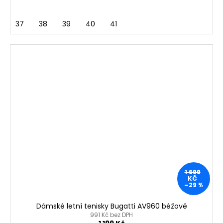
37
38
39
40
41
1 699
KČ
–29 %
Dámské letní tenisky Bugatti AV960 béžové
991 Kč bez DPH