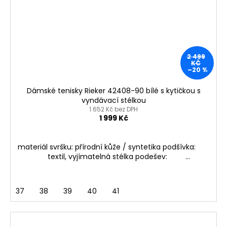
2 499
KČ
–20 %
Dámské tenisky Rieker 42408-90 bílé s kytičkou s
vyndávací stélkou
1 652 Kč bez DPH
1 999 Kč
materiál svršku: přírodní kůže / syntetika podšívka:
textil, vyjímatelná stélka podešev: ...
37
38
39
40
41