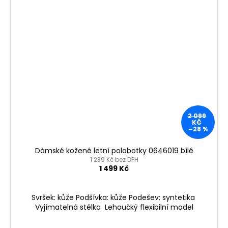
2 099
KČ
–28 %
Dámské kožené letní polobotky 0646019 bílé
1 239 Kč bez DPH
1 499 Kč
Svršek: kůže Podšívka: kůže Podešev: syntetika
Vyjímatelná stélka Lehoučký flexibilní model