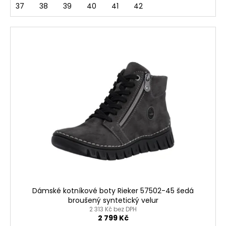
37
38
39
40
41
42
Dámské kotníkové boty Rieker 57502-45 šedá
broušený syntetický velur
2 313 Kč bez DPH
2 799 Kč