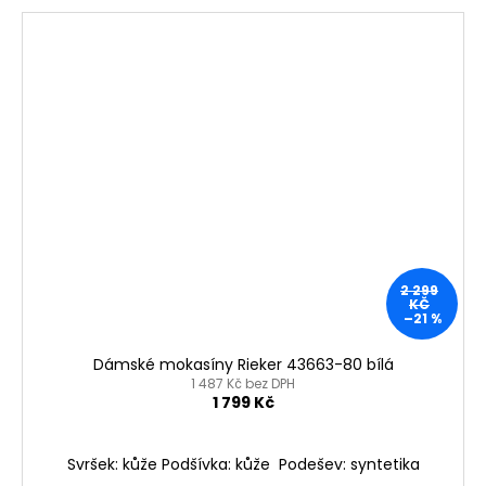
2 299
KČ
–21 %
Dámské mokasíny Rieker 43663-80 bílá
1 487 Kč bez DPH
1 799 Kč
Svršek: kůže Podšívka: kůže Podešev: syntetika