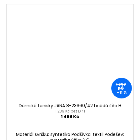
1 699
KČ
–11 %
Dámské tenisky JANA 8-23660/42 hnědá šíře H
1 239 Kč bez DPH
1 499 Kč
Materiál svršku: syntetika Podšívka: textil Podešev: