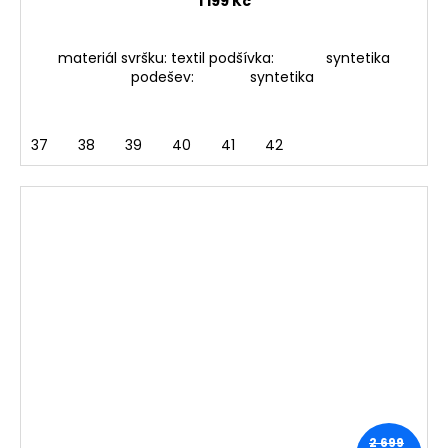
1 199 Kč
materiál svršku: textil podšívka: syntetika
podešev: syntetika
37
38
39
40
41
42
2 699