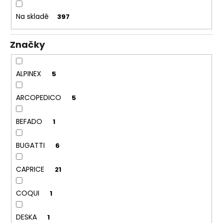
k
a
t
Na skladě
397
j
ů
í
Značky
t
?
ALPINEX
5
ARCOPEDICO
5
HLEDAT
BEFADO
1
BUGATTI
6
D
o
CAPRICE
21
p
o
COQUI
1
r
u
DESKA
1