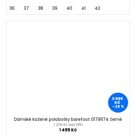
36
37
38
39
40
41
42
2 099
KČ
–28 %
Dámské kožené polobotky barefoot 01791174 černé
1 239 Kč bez DPH
1 499 Kč