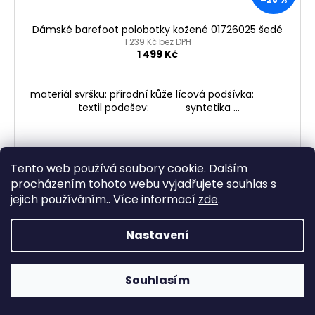
Dámské barefoot polobotky kožené 01726025 šedé
1 239 Kč bez DPH
1 499 Kč
materiál svršku: přírodní kůže lícová podšívka:
textil podešev: syntetika ...
37
38
39
40
41
42
Tento web používá soubory cookie. Dalším
procházením tohoto webu vyjadřujete souhlas s
jejich používáním.. Více informací
zde
.
NAČÍST 21 DALŠÍCH
S
Nastavení
1
19
t
O
r
399
položek celkem
v
á
Souhlasím
NAHORU
l
n
k
á
o