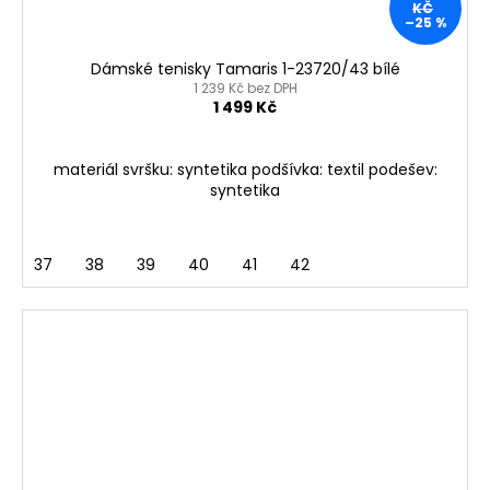
KČ
–25 %
Dámské tenisky Tamaris 1-23720/43 bílé
1 239 Kč bez DPH
1 499 Kč
materiál svršku: syntetika podšívka: textil podešev:
syntetika
37
38
39
40
41
42