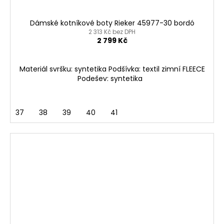
Dámské kotníkové boty Rieker 45977-30 bordó
2 313 Kč bez DPH
2 799 Kč
Materiál svršku: syntetika Podšívka: textil zimní FLEECE
Podešev: syntetika
37
38
39
40
41