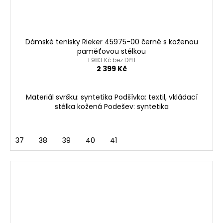
Dámské tenisky Rieker 45975-00 černé s koženou
paměťovou stélkou
1 983 Kč bez DPH
2 399 Kč
Materiál svršku: syntetika Podšívka: textil, vkládací
stélka kožená Podešev: syntetika
37
38
39
40
41