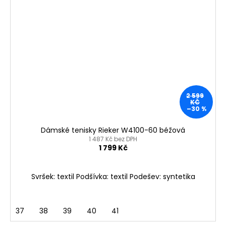
2 599
KČ
–30 %
Dámské tenisky Rieker W4100-60 béžová
1 487 Kč bez DPH
1 799 Kč
Svršek: textil Podšívka: textil Podešev: syntetika
37
38
39
40
41