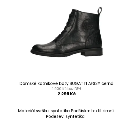
p
i
s
p
r
o
d
u
k
t
ů
Dámské kotníkové boty BUGATTI AFS3Y černá
1 900 Kč bez DPH
2 299 Kč
Materiál svršku: syntetika Podšívka: textil zimní
Podešev: syntetika