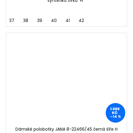
syntetika Šířka "H"
37
38
39
40
41
42
1 399
KČ
–14 %
Dámské polobotky JANA 8-22466/45 černá šíře H