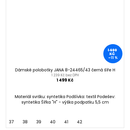
1 699
KČ
–11 %
Dámské polobotky JANA 8-24465/43 černá šíře H
1 239 Kč bez DPH
1 499 Kč
Materiál svršku: syntetika Podšívka: textil Podešev:
syntetika Šířka "H" - výška podpatku 5,5 cm
37
38
39
40
41
42