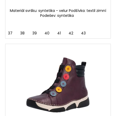
Materiál svršku: syntetika - velur Podšívka: textil zimní
Podešev: syntetika
37
38
39
40
41
42
43