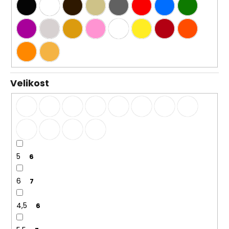
Velikost
5
6
6
7
4,5
6