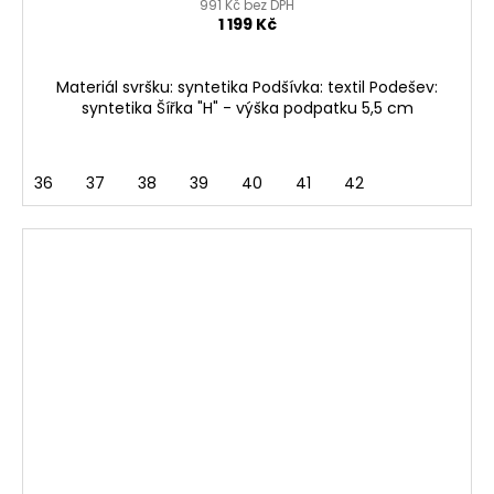
991 Kč bez DPH
1 199 Kč
Materiál svršku: syntetika Podšívka: textil Podešev:
syntetika Šířka "H" - výška podpatku 5,5 cm
36
37
38
39
40
41
42