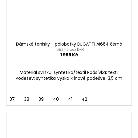
Dámské tenisky - polobotky BUGATTI AI664 černá
1 652 Kč bez DPH
1 999 Kč
Materiál svršku: syntetika/textil Podšívka: textil
Podešev: syntetika Výška klínové podešve 3,5 cm
37
38
39
40
41
42