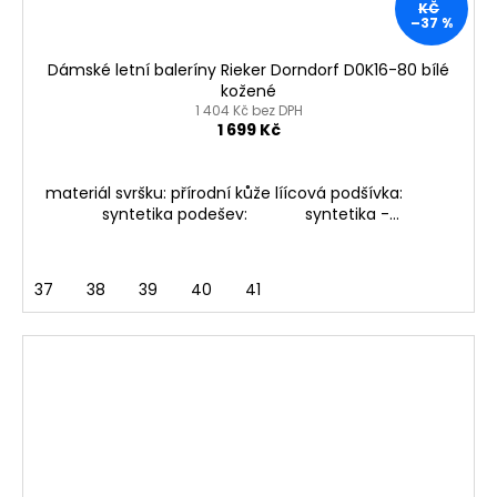
KČ
–37 %
Dámské letní baleríny Rieker Dorndorf D0K16-80 bílé
kožené
1 404 Kč bez DPH
1 699 Kč
materiál svršku: přírodní kůže líícová podšívka:
syntetika podešev: syntetika -...
37
38
39
40
41