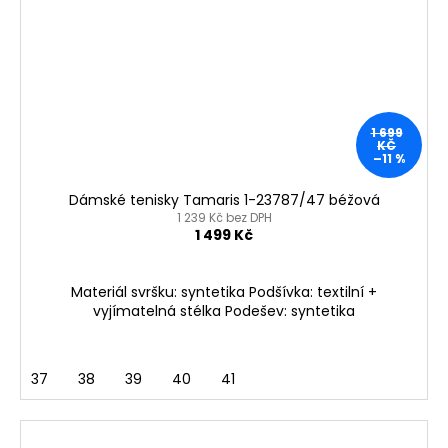
1 699
KČ
–11 %
Dámské tenisky Tamaris 1-23787/47 béžová
1 239 Kč bez DPH
1 499 Kč
Materiál svršku: syntetika Podšívka: textilní +
vyjímatelná stélka Podešev: syntetika
37
38
39
40
41