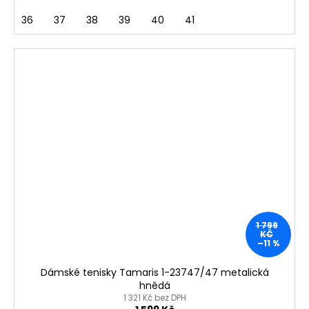
36
37
38
39
40
41
1 799
KČ
–11 %
Dámské tenisky Tamaris 1-23747/47 metalická
hnědá
1 321 Kč bez DPH