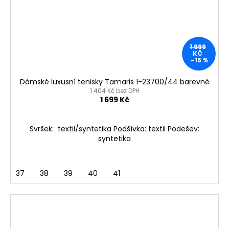
1 999
KČ
–15 %
Dámské luxusní tenisky Tamaris 1-23700/44 barevné
1 404 Kč bez DPH
1 699 Kč
Svršek: textil/syntetika Podšívka: textil Podešev:
syntetika
37
38
39
40
41