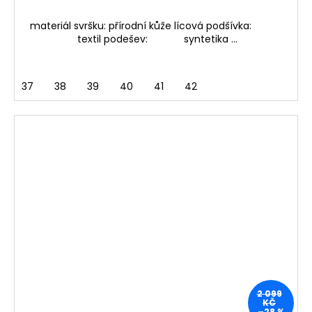
materiál svršku: přírodní kůže lícová podšívka:
textil podešev: syntetika ...
37
38
39
40
41
42
2 099
KČ
–28 %