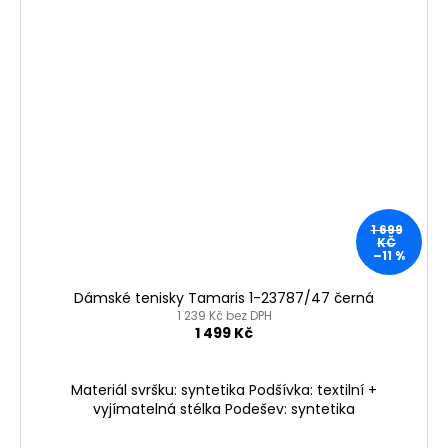
1 699
KČ
–11 %
Dámské tenisky Tamaris 1-23787/47 černá
1 239 Kč bez DPH
1 499 Kč
Materiál svršku: syntetika Podšívka: textilní +
vyjímatelná stélka Podešev: syntetika