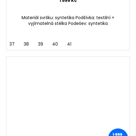
1 599 Kč
Materiál svršku: syntetika Podšívka: textilní +
vyjímatelná stélka Podešev: syntetika
37
38
39
40
41
1 999