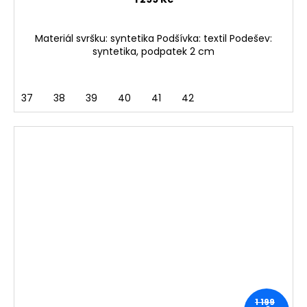
Materiál svršku: syntetika Podšívka: textil Podešev:
syntetika, podpatek 2 cm
37
38
39
40
41
42
1 199