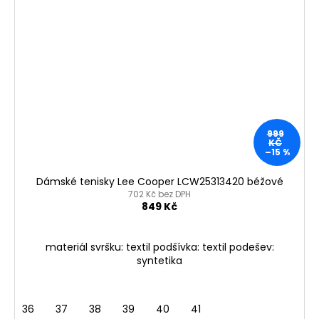
999
KČ
–15 %
Dámské tenisky Lee Cooper LCW25313420 béžové
702 Kč bez DPH
849 Kč
materiál svršku: textil podšívka: textil podešev:
syntetika
36
37
38
39
40
41