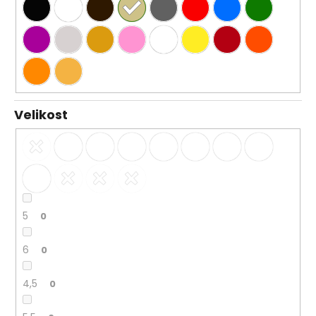
Velikost
5
0
6
0
4,5
0