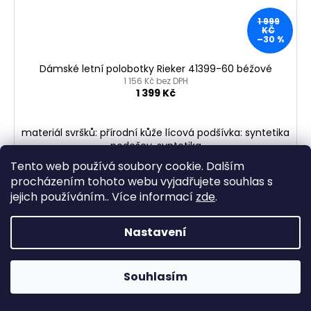
1 999
KČ
–30 %
Dámské letní polobotky Rieker 41399-60 béžové
1 156 Kč bez DPH
1 399 Kč
materiál svršků: přírodní kůže lícová podšívka: syntetika
podešev. syntetika
Tento web používá soubory cookie. Dalším
procházením tohoto webu vyjadřujete souhlas s
37
38
40
41
42
jejich používáním.. Více informací
zde
.
Nastavení
NAČÍST 21 DALŠÍCH
S
Souhlasím
1
4
t
O
r
64
položek celkem
v
á