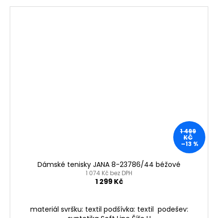
1 499
KČ
–13 %
Dámské tenisky JANA 8-23786/44 béžové
1 074 Kč bez DPH
1 299 Kč
materiál svršku: textil podšívka: textil podešev: