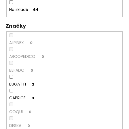
k
a
t
Na skladě
64
j
ů
í
Značky
t
?
ALPINEX
0
ARCOPEDICO
0
HLEDAT
BEFADO
0
BUGATTI
2
D
o
CAPRICE
3
p
o
COQUI
0
r
u
DESKA
0