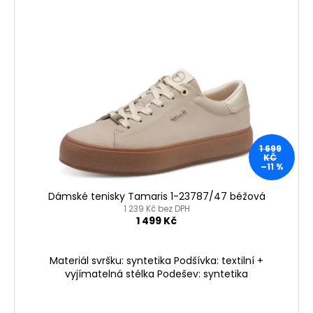
p
i
s
p
r
o
d
u
1 699
k
KČ
–11 %
t
ů
Dámské tenisky Tamaris 1-23787/47 béžová
1 239 Kč bez DPH
1 499 Kč
Materiál svršku: syntetika Podšívka: textilní +
vyjímatelná stélka Podešev: syntetika