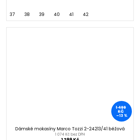
37
38
39
40
41
42
1 499
KČ
–13 %
Dámské mokasíny Marco Tozzi 2-24213/41 béžová
1 074 Kč bez DPH
1 299 Kč