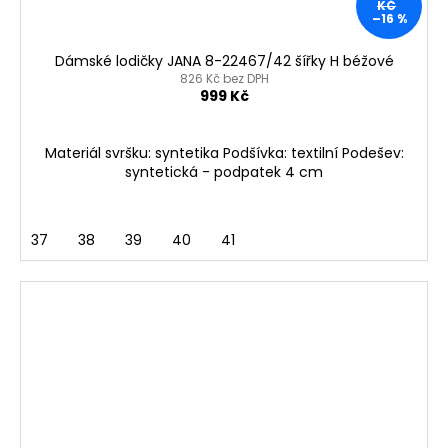
KČ
–16 %
Dámské lodičky JANA 8-22467/42 šířky H béžové
826 Kč bez DPH
999 Kč
Materiál svršku: syntetika Podšívka: textilní Podešev:
syntetická - podpatek 4 cm
37
38
39
40
41