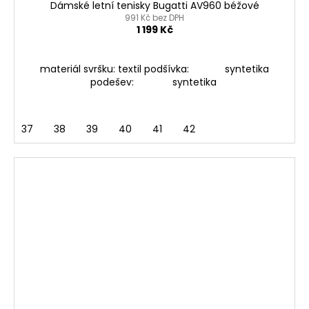
Dámské letní tenisky Bugatti AV960 béžové
991 Kč bez DPH
1 199 Kč
materiál svršku: textil podšívka: syntetika
podešev: syntetika
37
38
39
40
41
42