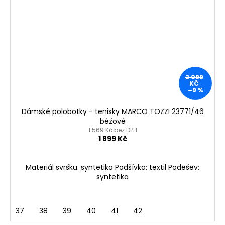
2 099
KČ
–9 %
Dámské polobotky - tenisky MARCO TOZZI 23771/46
béžové
1 569 Kč bez DPH
1 899 Kč
Materiál svršku: syntetika Podšívka: textil Podešev:
syntetika
37
38
39
40
41
42