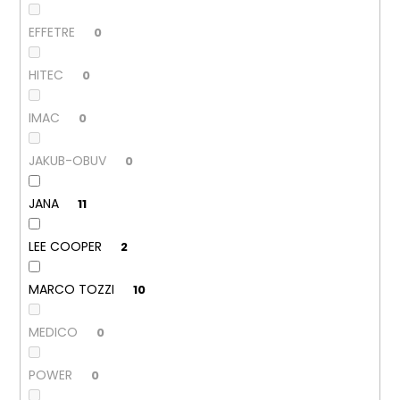
č
u
EFFETRE
0
j
e
HITEC
0
m
e
IMAC
0
PÁNSKÉ
JAKUB-OBUV
0
SANDÁLY
KEEN
NEWPORT
JANA
11
BISON
KOŽENÉ
LEE COOPER
2
2
099
Kč
MARCO TOZZI
10
Původně:
2
799
MEDICO
0
Kč
POWER
0