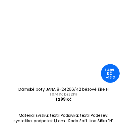
1 499
KČ
–13 %
Dámské boty JANA 8-24266/42 béžové šíře H
1 074 Kč bez DPH
1 299 Kč
Materiál svršku: textil Podšívka: textil Podešev:
syntetika, podpatek 1,1 cm Řada Soft Line Šířka "H"