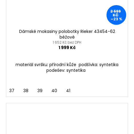
2 599
KČ
–23 %
Dámské mokasiny polobotky Rieker 43454-62
béžové
1 652 Kč bez DPH
1 999 Kč
materiál svršku: přírodní kůže podšívka: syntetika
podešev: syntetika
37
38
39
40
41