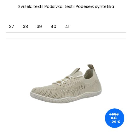
Svršek: textil Podšívka: textil Podešev: syntetika
37
38
39
40
41
1 699
KČ
–29 %