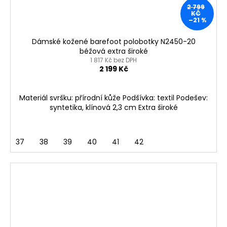
2 799
KČ
–21 %
Dámské kožené barefoot polobotky N2450-20
béžová extra široké
1 817 Kč bez DPH
2 199 Kč
Materiál svršku: přírodní kůže Podšívka: textil Podešev:
syntetika, klínová 2,3 cm Extra široké
37
38
39
40
41
42