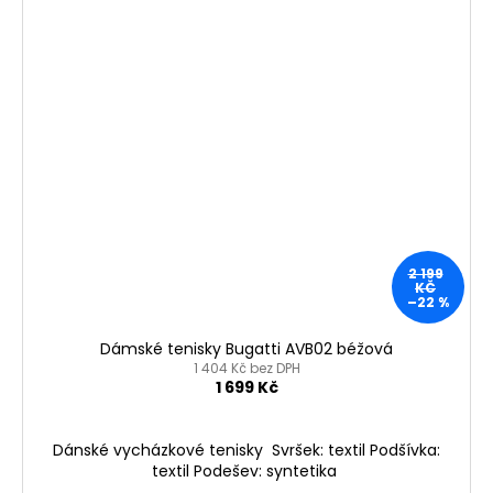
2 199
KČ
–22 %
Dámské tenisky Bugatti AVB02 béžová
1 404 Kč bez DPH
1 699 Kč
Dánské vycházkové tenisky Svršek: textil Podšívka:
textil Podešev: syntetika