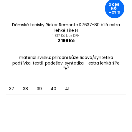
3 099
KČ
–29 %
Dámské tenisky Rieker Remonte R7637-80 bílá extra
lehké šíře H
1 817 Kč bez DPH
2 199 Kč
materiál svršku: přírodní kůže lícová/syntetika
podšívka: textil podešev: syntetika - extra lehká šíře
"H"
37
38
39
40
41