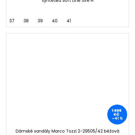
syntetika Soft Line Šíře H
37
38
39
40
41
1 699
KČ
–41 %
Dámské sandály Marco Tozzi 2-29505/42 béžová