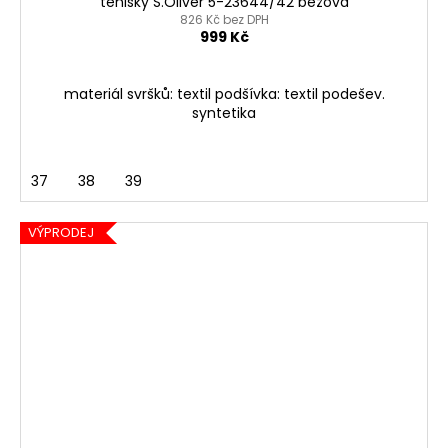
tenisky S.Oliver 5-23644/42 béžová
826 Kč bez DPH
999 Kč
materiál svršků: textil podšívka: textil podešev.
syntetika
37
38
39
VÝPRODEJ