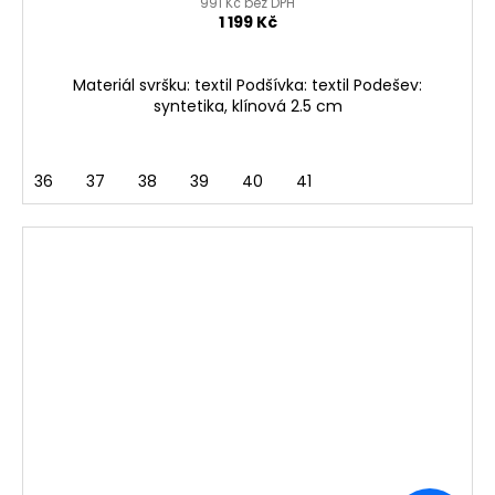
991 Kč bez DPH
1 199 Kč
Materiál svršku: textil Podšívka: textil Podešev:
syntetika, klínová 2.5 cm
36
37
38
39
40
41