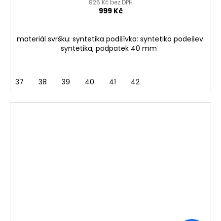
826 Kč bez DPH
999 Kč
materiál svršku: syntetika podšívka: syntetika podešev:
syntetika, podpatek 40 mm
37
38
39
40
41
42