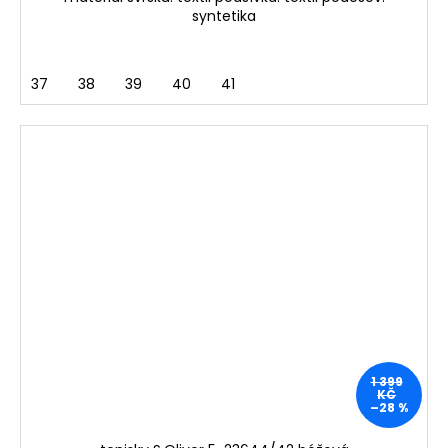
syntetika
37
38
39
40
41
1 399
KČ
–28 %