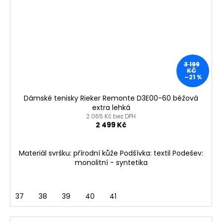
3 199
KČ
–21 %
Dámské tenisky Rieker Remonte D3E00-60 béžová
extra lehká
2 065 Kč bez DPH
2 499 Kč
Materiál svršku: přírodní kůže Podšívka: textil Podešev:
monolitní - syntetika
37
38
39
40
41