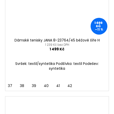
1 699
KČ
–11 %
Dámské tenisky JANA 8-23764/45 béžové šíře H
1 239 Kč bez DPH
1 499 Kč
Svršek: textil/syntetika Podšívka: textil Podešev:
syntetika
37
38
39
40
41
42