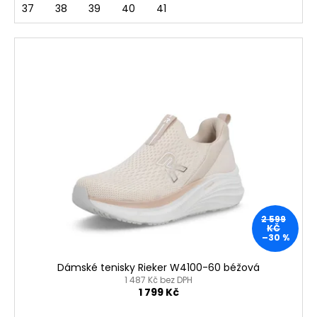
37
38
39
40
41
2 599
KČ
–30 %
Dámské tenisky Rieker W4100-60 béžová
1 487 Kč bez DPH
1 799 Kč