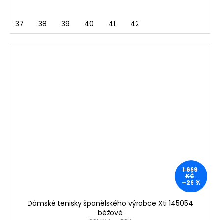
37
38
39
40
41
42
1 699
KČ
–29 %
Dámské tenisky španělského výrobce Xti 145054
béžové