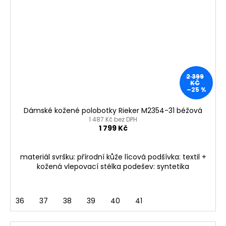
2 399
KČ
–25 %
Dámské kožené polobotky Rieker M2354-31 béžová
1 487 Kč bez DPH
1 799 Kč
materiál svršku: přírodní kůže lícová podšívka: textil +
kožená vlepovací stélka podešev: syntetika
36
37
38
39
40
41