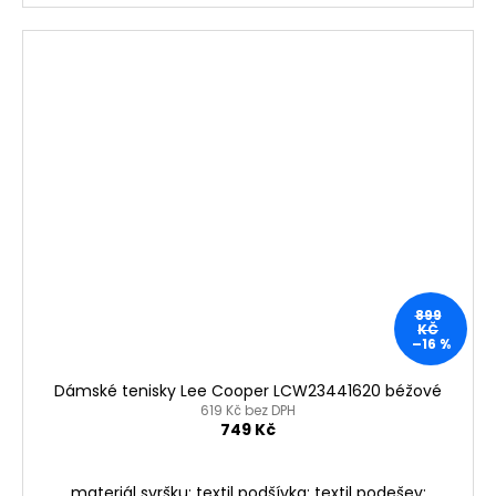
899
KČ
–16 %
Dámské tenisky Lee Cooper LCW23441620 béžové
619 Kč bez DPH
749 Kč
materiál svršku: textil podšívka: textil podešev: