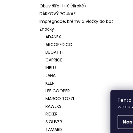
Obuv šíře H i K (široké)
DÁRKOVÝ POUKAZ
Impregnace, Krémy a Vložky do bot
Značky
ADANEX
ARCOPEDICO
BUGATTI
CAPRICE
INBLU
JANA
KEEN
LEE COOPER
MARCO TOZZI
Tento 
RAWEKS
webu v
RIEKER
Nas
S.OLIVER
TAMARIS