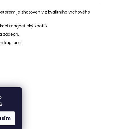
ostorem je zhotoven v z kvalitního vrchového
kaci magnetický knoflík.
na zádech.
mi kapsami .
o
e
.
asím