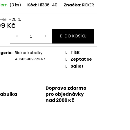
adem
(3 ks)
Kód:
H1386-40
Značka:
RIEKER
č
9 Kč
–20 %
99 Kč
ná
DO KOŠÍKU
:
Tisk
gorie
:
Rieker kabelky
4060596972347
Zeptat se
Sdílet
Doprava zdarma
tabulka
pro objednávky
nad 2000 Kč