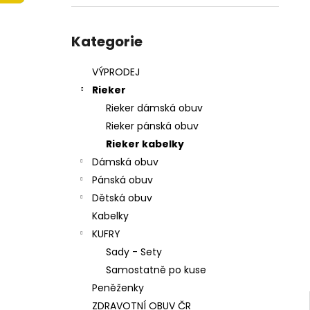
215201 - KORKÁČ
l
599 Kč
Přeskočit
Původně:
699 Kč
kategorie
Kategorie
VÝPRODEJ
Rieker
Rieker dámská obuv
Rieker pánská obuv
Rieker kabelky
Dámská obuv
Pánská obuv
Dětská obuv
Kabelky
KUFRY
Sady - Sety
Samostatně po kuse
Peněženky
ZDRAVOTNÍ OBUV ČR