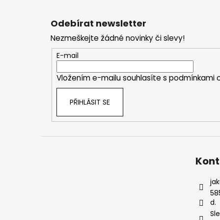
Z
á
Odebírat newsletter
p
Nezmeškejte žádné novinky či slevy!
a
t
E-mail
í
Vložením e-mailu souhlasíte s
podmínkami o
PŘIHLÁSIT SE
Kont
ja
58
d.
Sl