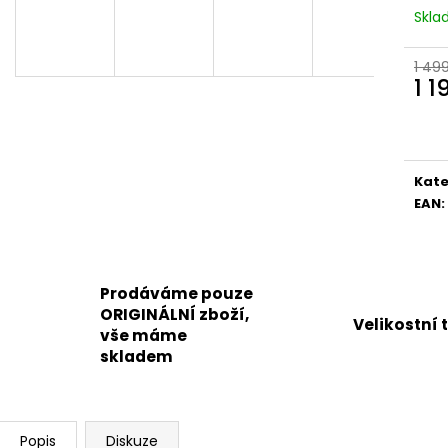
KOŽENÉ
BRONZOVÉ
Skl
2 099 Kč
499 Kč
Původně:
2 799 Kč
Původně:
899 K
1 49
1 1
Měr
cena
Kate
EAN
:
Prodáváme pouze
ORIGINÁLNÍ zboží,
Velikostní 
vše máme
skladem
Popis
Diskuze