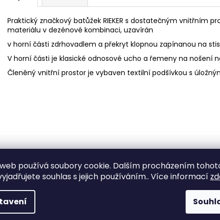
Praktický značkový batůžek RIEKER s dostatečným vnitřním pr
materiálu v dezénové kombinaci, uzavírán
v horní části zdrhovadlem a překryt klopnou zapínanou na stis
V horní části je klasické odnosové ucho a řemeny na nošení 
Členěný vnitřní prostor je vybaven textilní podšívkou s úložný
web používá soubory cookie. Dalším procházením tohot
yjadřujete souhlas s jejich používáním.. Více informací
zd
tavení
Souhl