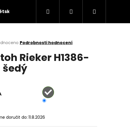
Hledat
Přihlášení
Nákupní
ětská obuv
Kabelky
KUFRY
Peněžen
košík
rné
odnoceno
Podrobnosti hodnocení
cení
toh Rieker H1386-
ktu
 šedý
ček.
A
e doručit do:
11.8.2026
ÁKY ŽABKY INBLU ZO19